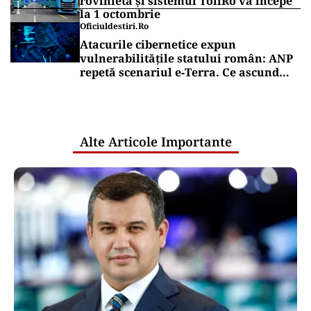
rovinietă și sistemul TollRo va începe
la 1 octombrie
Oficiuldestiri.ro
Atacurile cibernetice expun
vulnerabilitățile statului român: ANP
repetă scenariul e‑Terra. Ce ascund
comunicările oficiale și cine răspunde
pentru mentenanța IT a instituțiilor
publice
Alte Articole Importante