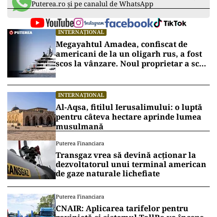
Puterea.ro și pe canalul de WhatsApp
INTERNAȚIONAL
Megayahtul Amadea, confiscat de
americani de la un oligarh rus, a fost
scos la vânzare. Noul proprietar a scos
din conturi 187 de milioane de dolari
INTERNAȚIONAL
Al-Aqsa, fitilul Ierusalimului: o luptă
pentru câteva hectare aprinde lumea
musulmană
Puterea Financiara
Transgaz vrea să devină acționar la
dezvoltatorul unui terminal american
de gaze naturale lichefiate
Puterea Financiara
CNAIR: Aplicarea tarifelor pentru