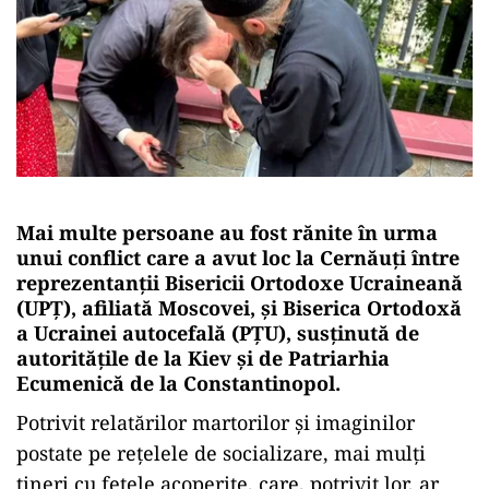
Mai multe persoane au fost rănite în urma
unui conflict care a avut loc la Cernăuți între
reprezentanții Bisericii Ortodoxe Ucraineană
(UPȚ), afiliată Moscovei, și Biserica Ortodoxă
a Ucrainei autocefală (PȚU), susținută de
autoritățile de la Kiev și de Patriarhia
Ecumenică de la Constantinopol.
Potrivit relatărilor martorilor și imaginilor
postate pe rețelele de socializare, mai mulți
tineri cu fețele acoperite, care, potrivit lor, ar