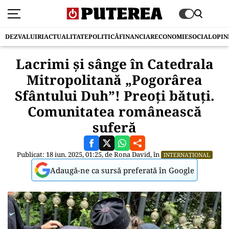
DEZVALUIRI
ACTUALITATE
POLITICĂ
FINANCIAR
ECONOMIE
SOCIAL
OPIN
Lacrimi și sânge în Catedrala
Mitropolitană „Pogorârea
Sfântului Duh”! Preoți bătuți.
Comunitatea românească
suferă
Publicat: 18 iun. 2025, 01:25, de
Rona David
, în
INTERNAȚIONAL
Adaugă-ne ca sursă preferată în Google