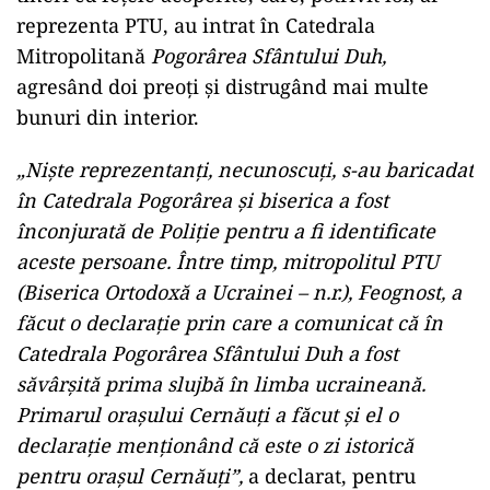
reprezenta PTU, au intrat în Catedrala
Mitropolitană
Pogorârea Sfântului Duh,
agresând doi preoți și distrugând mai multe
bunuri din interior.
„Niște reprezentanți, necunoscuți, s-au baricadat
în Catedrala Pogorârea și biserica a fost
înconjurată de Poliție pentru a fi identificate
aceste persoane. Între timp, mitropolitul PTU
(Biserica Ortodoxă a Ucrainei – n.r.), Feognost, a
făcut o declarație prin care a comunicat că în
Catedrala Pogorârea Sfântului Duh a fost
săvârșită prima slujbă în limba ucraineană.
Primarul orașului Cernăuți a făcut și el o
declarație menționând că este o zi istorică
pentru orașul Cernăuți”,
a declarat, pentru