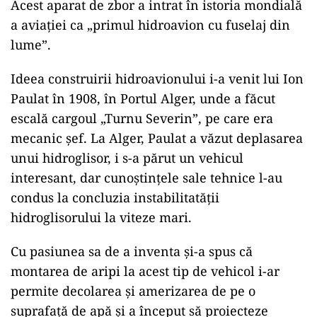
Acest aparat de zbor a intrat în istoria mondială
a aviației ca „primul hidroavion cu fuselaj din
lume”.
Ideea construirii hidroavionului i-a venit lui Ion
Paulat în 1908, în Portul Alger, unde a făcut
escală cargoul „Turnu Severin”, pe care era
mecanic șef. La Alger, Paulat a văzut deplasarea
unui hidroglisor, i s-a părut un vehicul
interesant, dar cunoștințele sale tehnice l-au
condus la concluzia instabilitatății
hidroglisorului la viteze mari.
Cu pasiunea sa de a inventa și-a spus că
montarea de aripi la acest tip de vehicol i-ar
permite decolarea și amerizarea de pe o
suprafață de apă și a început să proiecteze