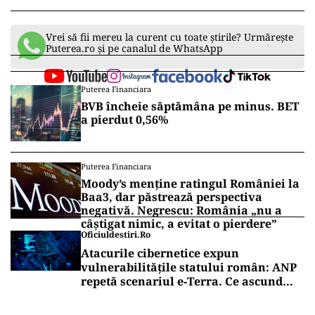
Vrei să fii mereu la curent cu toate știrile? Urmărește
Puterea.ro și pe canalul de WhatsApp
Puterea Financiara
BVB încheie săptămâna pe minus. BET
a pierdut 0,56%
Puterea Financiara
Moody’s menține ratingul României la
Baa3, dar păstrează perspectiva
negativă. Negrescu: România „nu a
câștigat nimic, a evitat o pierdere”
Oficiuldestiri.ro
Atacurile cibernetice expun
vulnerabilitățile statului român: ANP
repetă scenariul e‑Terra. Ce ascund
comunicările oficiale și cine răspunde
pentru mentenanța IT a instituțiilor