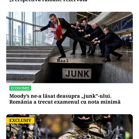
ECONOMIE
Moody’s ne-a lăsat deasupra „junk”-ului.
România a trecut examenul cu nota minimă
EXCLUSIV
EXCLUSIV