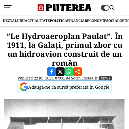
DEZVALUIRI
ACTUALITATE
POLITICĂ
FINANCIAR
ECONOMIE
SOCIAL
OPIN
”Le Hydroaeroplan Paulat”. În
1911, la Galați, primul zbor cu
un hidroavion construit de un
român
Publicat: 22 iul. 2023, 07:00, de
Sorin Costea
, în
NEWS
Adaugă-ne ca sursă preferată în Google