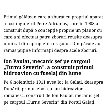
Primul gălăţean care a zburat cu propriul aparat
a fost inginerul Petre Adrianov, care în 1908 a
construit după o concepţie proprie un planor cu
care a şi efectuat patru zboruri reuşite deasupra
unui sat din apropierea oraşului. Din păcate au
rămas puține informații despre acele zboruri.
Ion Paulat, mecanic șef pe cargoul
„Turnu Severin”, a construit primul
hidroavion cu fuselaj din lume
Pe 6 noiembrie 1911 avea loc la Galați, deasupra
Dunării, primul zbor cu un hidroavion
românesc, construit de Ion Paulat, mecanic șef
pe cargoul „Turnu Severin” din Portul Galați.