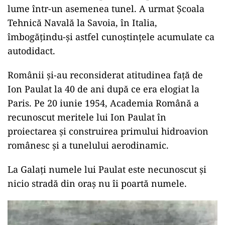
lume într-un asemenea tunel. A urmat Școala
Tehnică Navală la Savoia, în Italia,
îmbogăţindu-şi astfel cunoştinţele acumulate ca
autodidact.
Românii şi-au reconsiderat atitudinea faţă de
Ion Paulat la 40 de ani după ce era elogiat la
Paris. Pe 20 iunie 1954, Academia Română a
recunoscut meritele lui Ion Paulat în
proiectarea şi construirea primului hidroavion
românesc şi a tunelului aerodinamic.
La Galaţi numele lui Paulat este necunoscut şi
nicio stradă din oraş nu îi poartă numele.