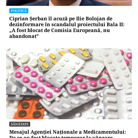
POLITICĂ
Ciprian Șerban îl acuză pe Ilie Bolojan de
dezinformare în scandalul proiectului Bala II:
„A fost blocat de Comisia Europeană, nu
abandonat”
SĂNĂTATE
Mesajul Agenției Naționale a Medicamentului:
De ce au fost blocate temporar la vânzare