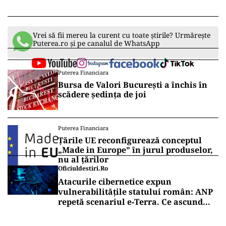
Vrei să fii mereu la curent cu toate știrile? Urmărește
Puterea.ro și pe canalul de WhatsApp
Puterea Financiara
Bursa de Valori București a închis în
scădere ședința de joi
Puterea Financiara
Țările UE reconfigurează conceptul
„Made in Europe” în jurul produselor,
nu al țărilor
Oficiuldestiri.ro
Atacurile cibernetice expun
vulnerabilitățile statului român: ANP
repetă scenariul e‑Terra. Ce ascund
comunicările oficiale și cine răspunde
pentru mentenanța IT a instituțiilor