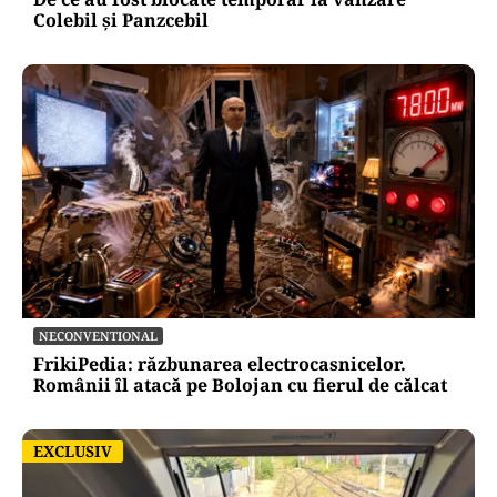
Colebil și Panzcebil
NECONVENTIONAL
FrikiPedia: răzbunarea electrocasnicelor.
Românii îl atacă pe Bolojan cu fierul de călcat
EXCLUSIV
EXCLUSIV