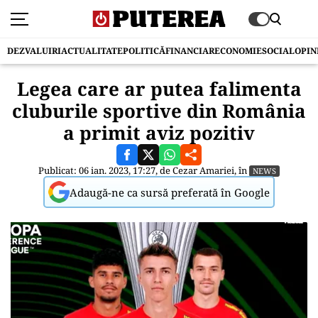
DEZVALUIRI
ACTUALITATE
POLITICĂ
FINANCIAR
ECONOMIE
SOCIAL
OPIN
Legea care ar putea falimenta
cluburile sportive din România
a primit aviz pozitiv
Publicat: 06 ian. 2023, 17:27, de
Cezar Amariei
, în
NEWS
Adaugă-ne ca sursă preferată în Google