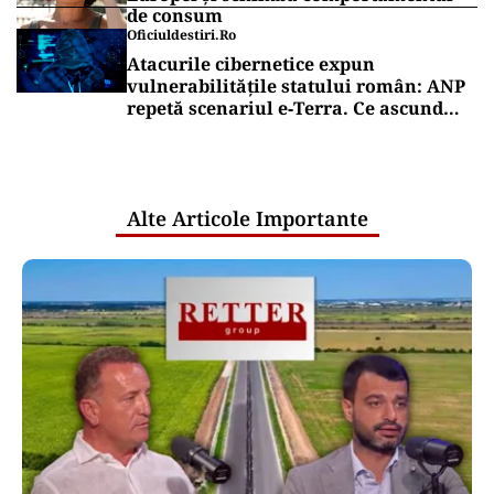
de consum
Oficiuldestiri.ro
Atacurile cibernetice expun
vulnerabilitățile statului român: ANP
repetă scenariul e‑Terra. Ce ascund
comunicările oficiale și cine răspunde
pentru mentenanța IT a instituțiilor
publice
Alte Articole Importante