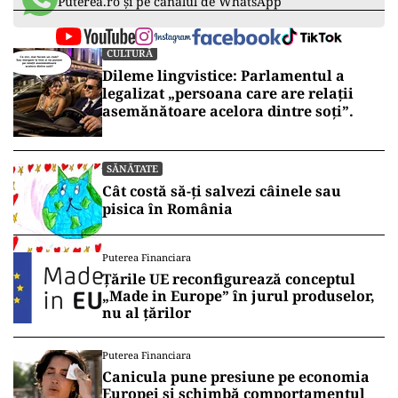
Puterea.ro și pe canalul de WhatsApp
CULTURĂ
Dileme lingvistice: Parlamentul a
legalizat „persoana care are relații
asemănătoare acelora dintre soți”.
SĂNĂTATE
Cât costă să-ți salvezi câinele sau
pisica în România
Puterea Financiara
Țările UE reconfigurează conceptul
„Made in Europe” în jurul produselor,
nu al țărilor
Puterea Financiara
Canicula pune presiune pe economia
Europei și schimbă comportamentul