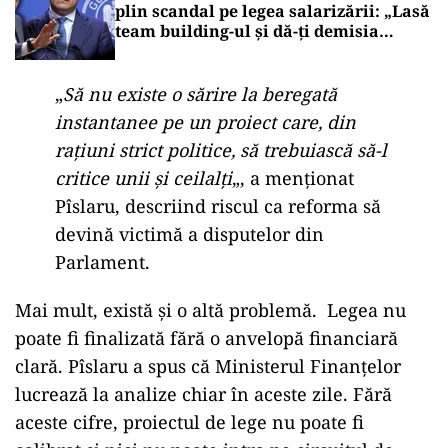
plin scandal pe legea salarizării: „Lasă
team building-ul și dă-ți demisia
urgent”
„
Să nu existe o sărire la beregată
instantanee pe un proiect care, din
rațiuni strict politice, să trebuiască să-l
critice unii și ceilalți
„, a menționat
Pîslaru, descriind riscul ca reforma să
devină victimă a disputelor din
Parlament.
Mai mult, există și o altă problemă. Legea nu
poate fi finalizată fără o anvelopă financiară
clară. Pîslaru a spus că Ministerul Finanțelor
lucrează la analize chiar în aceste zile. Fără
aceste cifre, proiectul de lege nu poate fi