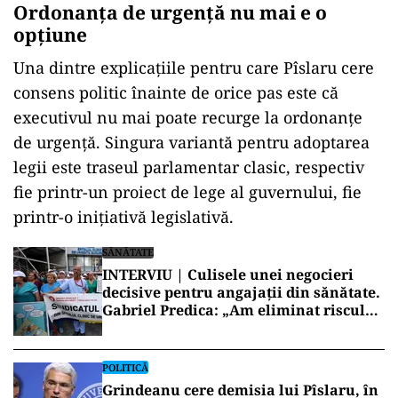
Ordonanța de urgență nu mai e o
opțiune
Una dintre explicațiile pentru care Pîslaru cere
consens politic înainte de orice pas este că
executivul nu mai poate recurge la ordonanțe
de urgență. Singura variantă pentru adoptarea
legii este traseul parlamentar clasic, respectiv
fie printr-un proiect de lege al guvernului, fie
printr-o inițiativă legislativă.
SĂNĂTATE
INTERVIU | Culisele unei negocieri
decisive pentru angajații din sănătate.
Gabriel Predica: „Am eliminat riscul
pierderilor salariale”
POLITICĂ
Grindeanu cere demisia lui Pîslaru, în