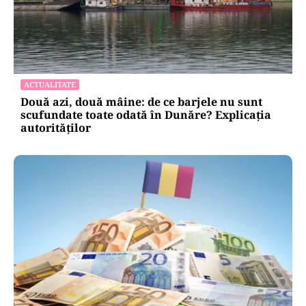
ACTUALITATE
Două azi, două mâine: de ce barjele nu sunt
scufundate toate odată în Dunăre? Explicația
autorităților