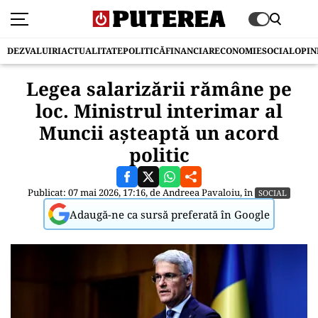
DEZVALUIRI
ACTUALITATE
POLITICĂ
FINANCIAR
ECONOMIE
SOCIAL
OPIN
Legea salarizării rămâne pe
loc. Ministrul interimar al
Muncii așteaptă un acord
politic
Publicat: 07 mai 2026, 17:16, de
Andreea Pavaloiu
, în
SOCIAL
Adaugă-ne ca sursă preferată în Google