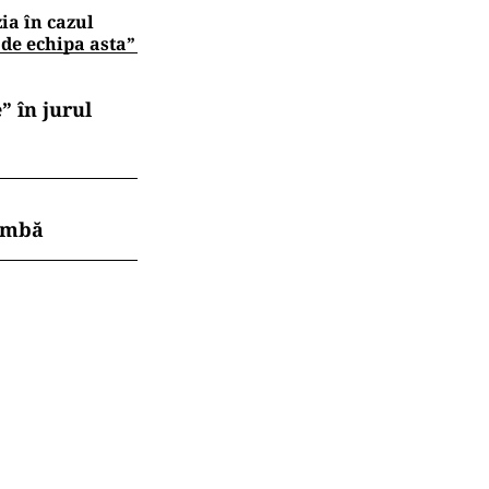
zia în cazul
 de echipa asta”
” în jurul
himbă