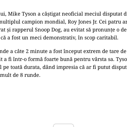
i, Mike Tyson a câștigat neoficial meciul disputat 
ultiplul campion mondial, Roy Jones Jr. Cei patru arb
at și rapperul Snoop Dog, au evitat să pronunțe o dec
d că a fost un meci demonstrativ, în scop caritabil.
nde a câte 2 minute a fost început extrem de tare d
t a fi într-o formă foarte bună pentru vârsta sa. Tyso
 pe toată durata, dând impresia că ar fi putut disput
mult de 8 runde.
Play