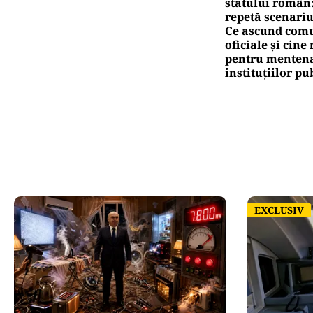
statului român
repetă scenariu
Ce ascund comu
oficiale și cin
pentru mentena
instituțiilor pu
EXCLUSIV
EXCLUSIV