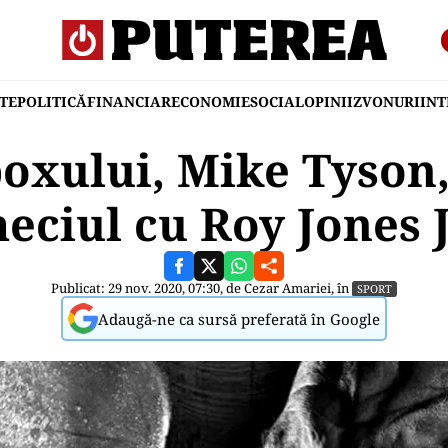
TE
POLITICĂ
FINANCIAR
ECONOMIE
SOCIAL
OPINII
ZVONURI
IN
oxului, Mike Tyson, 
eciul cu Roy Jones J
Publicat: 29 nov. 2020, 07:30, de
Cezar Amariei
, în
SPORT
Adaugă-ne ca sursă preferată în Google