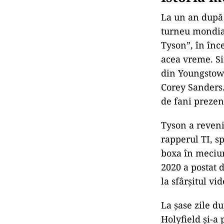
La un an după 
turneu mondial
Tyson”, în înc
acea vreme. Si
din Youngstown
Corey Sanders. 
de fani prezen
Tyson a reveni
rapperul TI, s
boxa în meciur
2020 a postat 
la sfârșitul vi
La șase zile d
Holyfield și-a