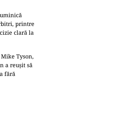
duminică
itri, printre
izie clară la
e Mike Tyson,
n a reușit să
a fără