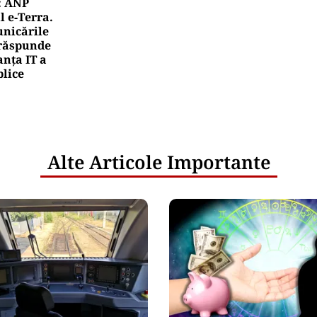
: ANP
l e‑Terra.
nicările
e răspunde
nța IT a
blice
Alte Articole Importante