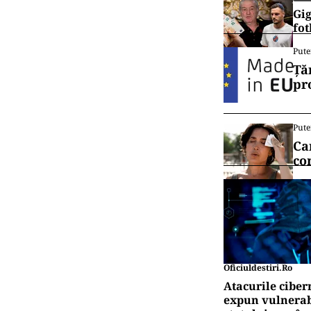
Gig
fot
Pute
Ță
pr
Pute
Ca
co
Oficiuldestiri.ro
Atacurile ciber
expun vulnerabi