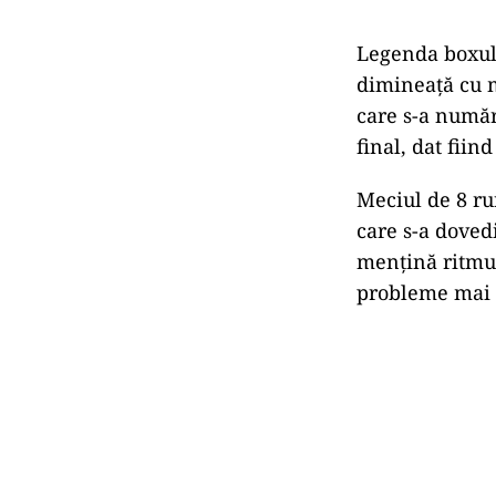
Legenda boxulu
dimineață cu m
care s-a număr
final, dat fiin
Meciul de 8 ru
care s-a dovedi
mențină ritmul
probleme mai 