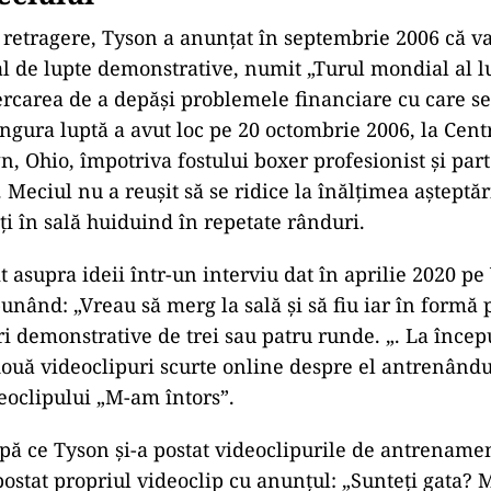
retragere, Tyson a anunțat în septembrie 2006 că v
 de lupte demonstrative, numit „Turul mondial al l
ercarea de a depăși problemele financiare cu care se
ngura luptă a avut loc pe 20 octombrie 2006, la Cent
, Ohio, împotriva fostului boxer profesionist și part
Meciul nu a reușit să se ridice la înălțimea așteptări
ți în sală huiduind în repetate rânduri.
t asupra ideii într-un interviu dat în aprilie 2020 p
punând: „Vreau să merg la sală și să fiu iar în formă
i demonstrative de trei sau patru runde. „. La încep
două videoclipuri scurte online despre el antrenând
deoclipului „M-am întors”.
upă ce Tyson și-a postat videoclipurile de antrename
 postat propriul videoclip cu anunțul: „Sunteți gata