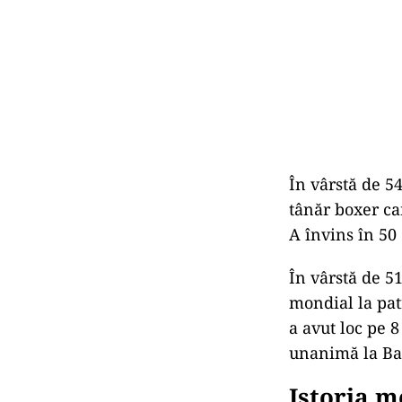
În vârstă de 54
tânăr boxer ca
A învins în 50
În vârstă de 51
mondial la patr
a avut loc pe 8
unanimă la Bay
Istoria m