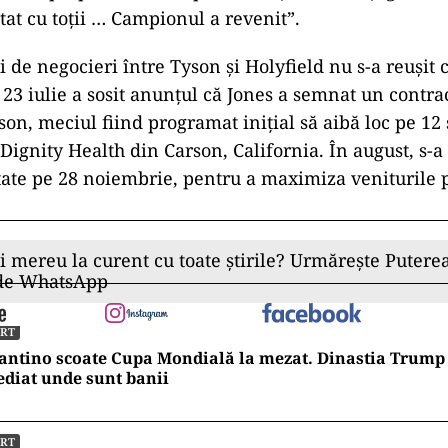
ptat cu toții … Campionul a revenit”.
 de negocieri între Tyson și Holyfield nu s-a reușit 
 23 iulie a sosit anunțul că Jones a semnat un contrac
son, meciul fiind programat inițial să aibă loc pe 12
 Dignity Health din Carson, California. În august, s-a
tate pe 28 noiembrie, pentru a maximiza veniturile 
ii mereu la curent cu toate știrile? Urmărește Puterea
 de WhatsApp
ORT
antino scoate Cupa Mondială la mezat. Dinastia Trump 
diat unde sunt banii
ORT