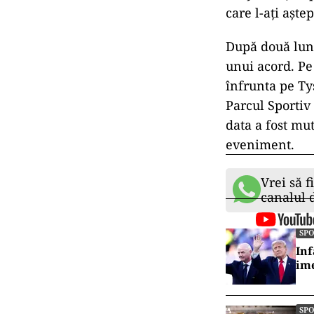
care l-ați aște
După două luni
unui acord. Pe
înfrunta pe Ty
Parcul Sportiv
data a fost mu
eveniment.
Vrei să f
canalul
SP
Inf
ime
SP