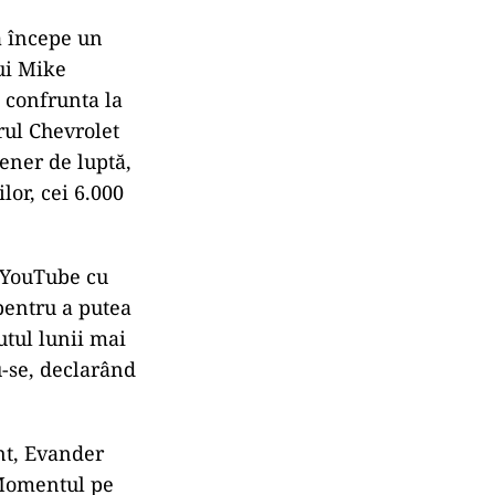
a începe un
ui Mike
 confrunta la
rul Chevrolet
ener de luptă,
lor, cei 6.000
e YouTube cu
 pentru a putea
utul lunii mai
u-se, declarând
nt, Evander
? Momentul pe