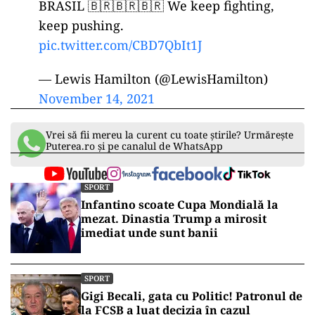
BRASIL 🇧🇷🇧🇷🇧🇷 We keep fighting,
keep pushing.
pic.twitter.com/CBD7QbIt1J
— Lewis Hamilton (@LewisHamilton)
November 14, 2021
Vrei să fii mereu la curent cu toate știrile? Urmărește
Puterea.ro și pe canalul de WhatsApp
SPORT
Infantino scoate Cupa Mondială la
mezat. Dinastia Trump a mirosit
imediat unde sunt banii
SPORT
Gigi Becali, gata cu Politic! Patronul de
la FCSB a luat decizia în cazul