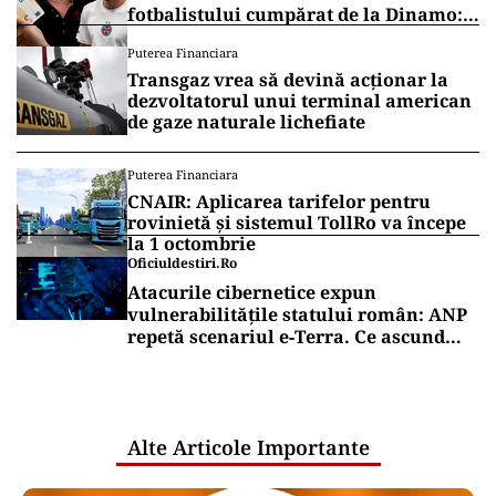
fotbalistului cumpărat de la Dinamo:
„Fac curățenie! Nu e de echipa asta”
Puterea Financiara
Transgaz vrea să devină acționar la
dezvoltatorul unui terminal american
de gaze naturale lichefiate
Puterea Financiara
CNAIR: Aplicarea tarifelor pentru
rovinietă și sistemul TollRo va începe
la 1 octombrie
Oficiuldestiri.ro
Atacurile cibernetice expun
vulnerabilitățile statului român: ANP
repetă scenariul e‑Terra. Ce ascund
comunicările oficiale și cine răspunde
pentru mentenanța IT a instituțiilor
publice
Alte Articole Importante