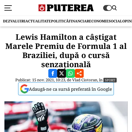
DEZVALUIRI
ACTUALITATE
POLITICĂ
FINANCIAR
ECONOMIE
SOCIAL
OPIN
Lewis Hamilton a câștigat
Marele Premiu de Formula 1 al
Braziliei, după o cursă
senzațională
Publicat: 15 nov. 2021, 10:23, de
Vlad Ciotoran
, în
SPORT
Adaugă-ne ca sursă preferată în Google