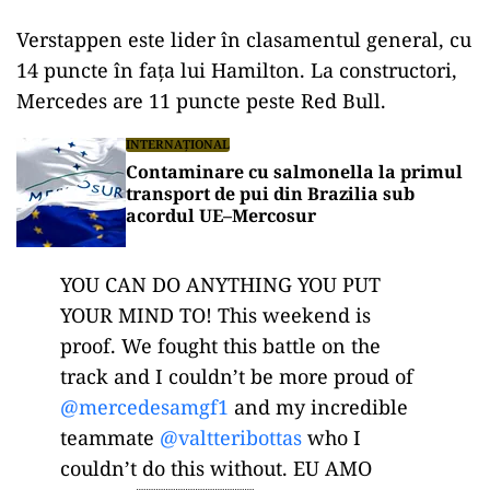
Verstappen este lider în clasamentul general, cu
14 puncte în faţa lui Hamilton. La constructori,
Mercedes are 11 puncte peste Red Bull.
INTERNAȚIONAL
Contaminare cu salmonella la primul
transport de pui din Brazilia sub
acordul UE–Mercosur
YOU CAN DO ANYTHING YOU PUT
YOUR MIND TO! This weekend is
proof. We fought this battle on the
track and I couldn’t be more proud of
@mercedesamgf1
and my incredible
teammate
@valtteribottas
who I
couldn’t do this without. EU AMO