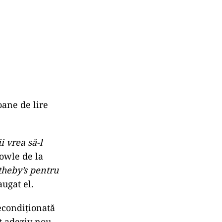
oane de lire
i vrea să-l
Fowle de la
otheby’s pentru
augat el.
recondiționată
at adeziv nou