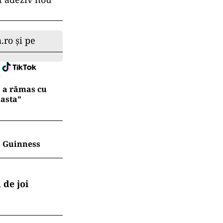
.ro și pe
ă a rămas cu
 asta”
în Guinness
 de joi