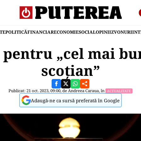
TE
POLITICĂ
FINANCIAR
ECONOMIE
SOCIAL
OPINII
ZVONURI
IN
e pentru „cel mai b
scoțian”
Publicat: 21 oct. 2023, 09:00, de
Andreea Caraua
, în
ACTUALITATE
Adaugă-ne ca sursă preferată în Google