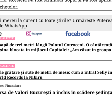
chetelor.
ii mereu la curent cu toate știrile? Urmărește Puterea
 de WhatsApp
UALITATE
apă de trei metri lângă Palatul Cotroceni. O cântăreaț
ina blocata în mijlocul Capitalei: „Am căzut în groapa
UALITATE
de grătare și sute de metri de mese: cum a intrat Selly 
ld Records la Nibiru
rea Financiara
rsa de Valori București a închis în scădere ședința