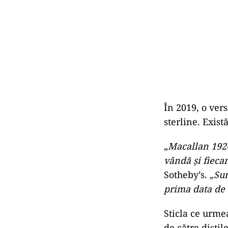
În 2019, o ver
sterline. Exist
„
Macallan 1926 
vândă și fiecar
Sotheby’s. „
Sun
prima data de 
Sticla ce urmea
de către distil