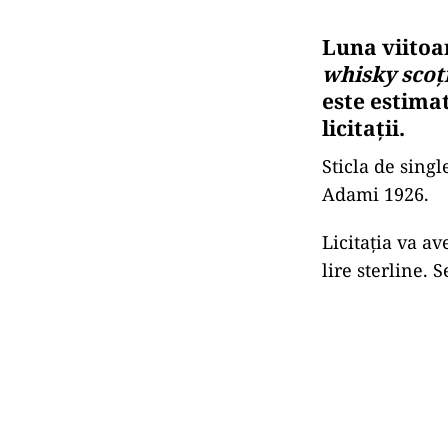
Luna viitoare
whisky scoț
este estimat
licitații.
Sticla de singl
Adami 1926.
Licitația va a
lire sterline. 