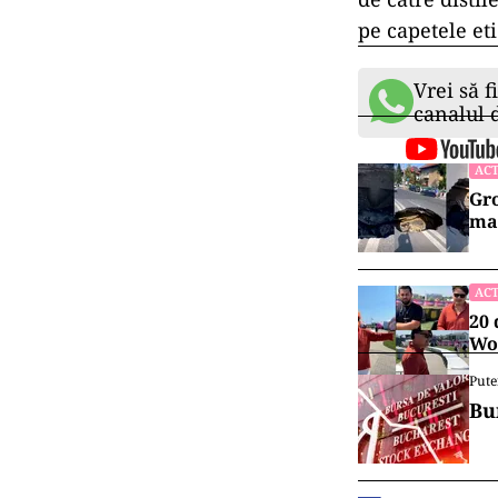
pe capetele eti
Vrei să f
canalul
ACT
Gro
maș
ACT
20 
Wor
Pute
Bu