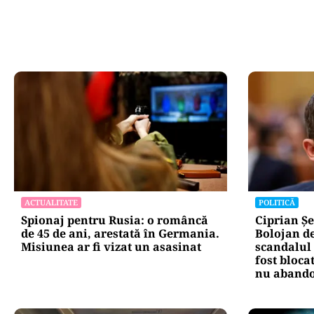
ACTUALITATE
POLITICĂ
Spionaj pentru Rusia: o româncă
Ciprian Șe
de 45 de ani, arestată în Germania.
Bolojan d
Misiunea ar fi vizat un asasinat
scandalul 
fost bloca
nu abando