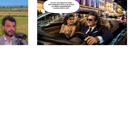
CULTURĂ
inte de
Dileme lingvistice: Parlamentul a
 este
legalizat „persoana care are relații
rilor
asemănătoare acelora dintre soți”.
Echipa