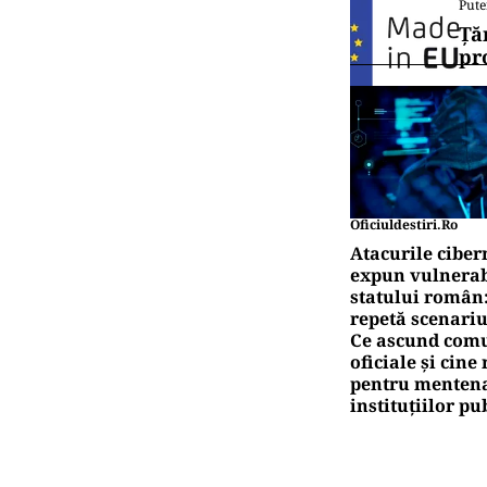
Pute
Ță
pr
Oficiuldestiri.ro
Atacurile ciber
expun vulnerabi
statului român
repetă scenariu
Ce ascund comu
oficiale și cin
pentru mentena
instituțiilor pu