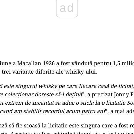
ad
siune a Macallan 1926 a fost vândută pentru 1,5 mili
ă trei variante diferite ale whisky-ului.
este singurul whisky pe care fiecare casă de licitați
e colecționar dorește să-l dețină
”, a precizat Jonny 
t extrem de incantat sa aduc o sticla la o licitatie S
cand am stabilit recordul acum patru ani
”, a mai ad
ză să fie scoasă la licitație este singura care a fost 
erie. Acesteia i-a fost schimbat dopul și i-a fost aplic