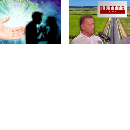
ACTUALITATE
 august 2026: ziua în
Retter, gata cu 7 luni îna
cii își pierd răbdarea,
termen pe A0 Nord. Care
 pierd bani
situația reală a descărcă
litica Cookies
Protecția Datelor Personale
Despre Noi
Publicitate
© 2026, toate drepturile rezervate puterea.ro