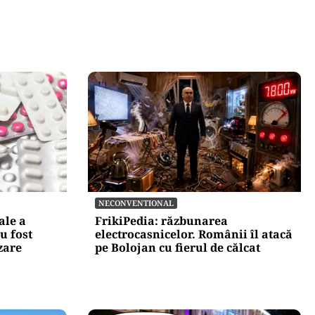
NECONVENTIONAL
ale a
FrikiPedia: răzbunarea
u fost
electrocasnicelor. Românii îl atacă
zare
pe Bolojan cu fierul de călcat