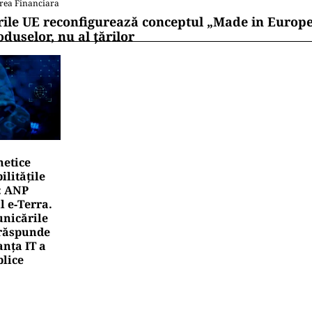
rea Financiara
rile UE reconfigurează conceptul „Made in Europe
oduselor, nu al țărilor
netice
litățile
: ANP
l e‑Terra.
nicările
e răspunde
nța IT a
blice