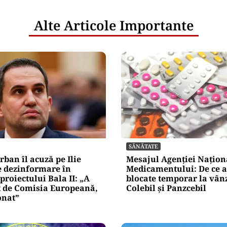
Alte Articole Importante
SĂNĂTATE
rban îl acuză pe Ilie
Mesajul Agenției Națion
e dezinformare în
Medicamentului: De ce a
proiectului Bala II: „A
blocate temporar la vân
t de Comisia Europeană,
Colebil și Panzcebil
nat”