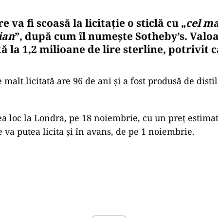
 va fi scoasă la licitație o sticlă cu „
cel m
ian
”, după cum îl numește Sotheby’s. Valoa
ă la 1,2 milioane de lire sterline, potrivit 
e malt licitată are 96 de ani și a fost produsă de dist
vea loc la Londra, pe 18 noiembrie, cu un preț estima
Se va putea licita și în avans, de pe 1 noiembrie.