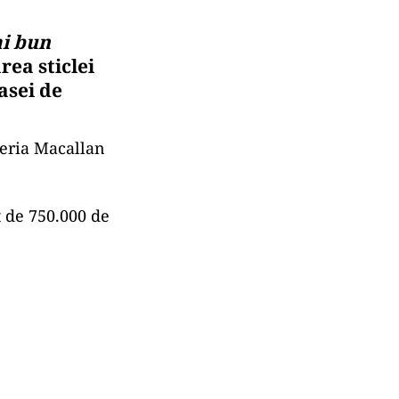
ai bun
rea sticlei
casei de
ileria Macallan
t de 750.000 de