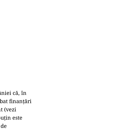
niei că, în
bat finanţări
t (vezi
puțin este
 de