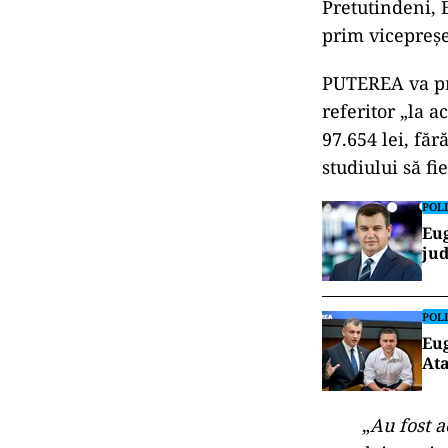
Pretutindeni, 
prim vicepreș
PUTEREA va pre
referitor „la 
97.654 lei, făr
studiului să f
POLI
Eug
jud
POLI
Eug
Ata
„
Au fost a