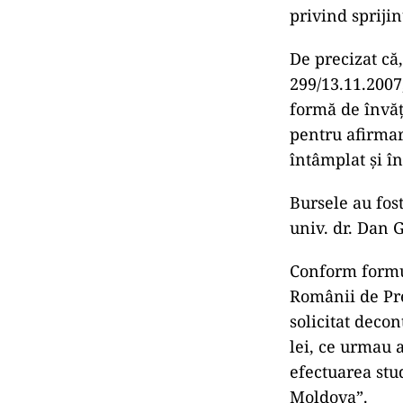
privind spriji
De precizat că,
299/13.11.2007,
formă de învăţ
pentru afirmare
întâmplat şi în
Bursele au fost
univ. dr. Dan 
Conform formu
Românii de Pre
solicitat decon
lei, ce urmau 
efectuarea stu
Moldova”.