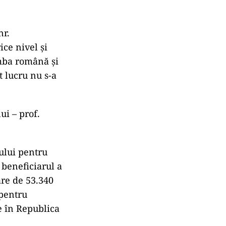
nr.
ice nivel şi
mba română şi
t lucru nu s-a
ui – prof.
ului pentru
 beneficiarul a
are de 53.340
 pentru
e în Republica