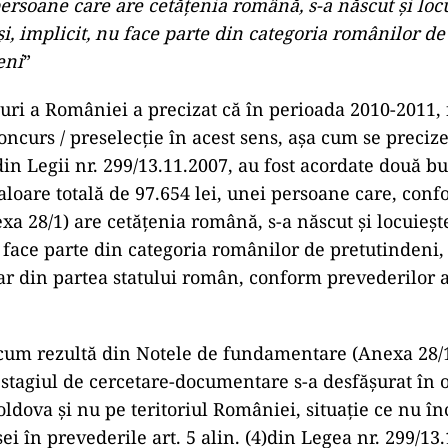
persoane care are cetăţenia română, s-a născut şi loc
, implicit, nu face parte din categoria românilor de
eni
”
uri a României a precizat că în perioada 2010-2011, f
ncurs / preselecţie în acest sens, aşa cum se precize
c) din Legii nr. 299/13.11.2007, au fost acordate două b
valoare totală de 97.654 lei, unei persoane care, conf
exa 28/1) are cetăţenia română, s-a născut şi locuieş
u face parte din categoria românilor de pretutindeni,
ar din partea statului român, conform prevederilor ar
cum rezultă din Notele de fundamentare (Anexa 28/10
stagiul de cercetare-documentare s-a desfăşurat în 
ldova şi nu pe teritoriul României, situaţie ce nu î
i în prevederile art. 5 alin. (4)din Legea nr. 299/13