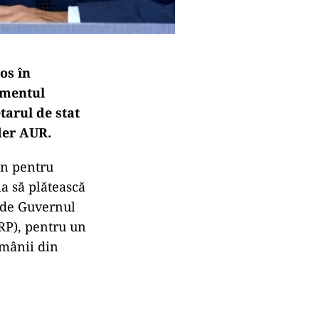
os în
amentul
tarul de stat
der AUR.
an pentru
a să plătească
ă de Guvernul
RP), pentru un
omânii din