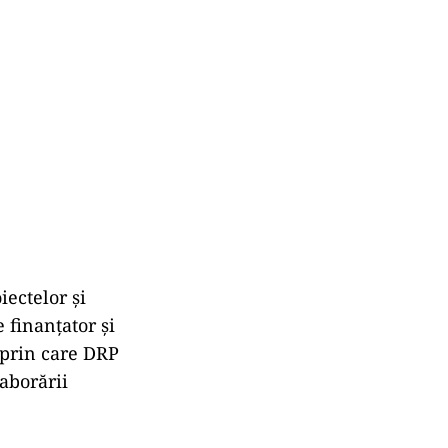
iectelor şi
 finanţator şi
 prin care DRP
laborării