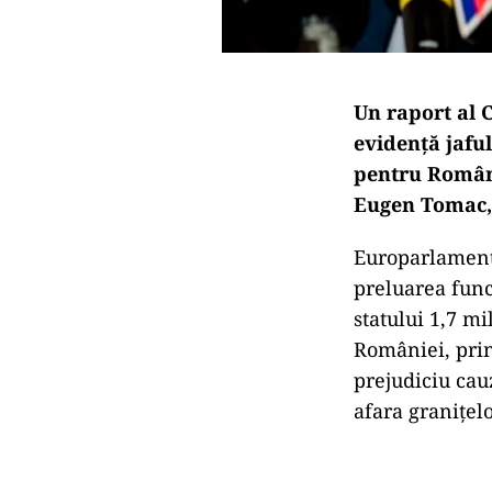
Un raport al C
evidență jafu
pentru Români
Eugen Tomac, 
Europarlament
preluarea func
statului 1,7 mi
României, pri
prejudiciu cau
afara granițelo