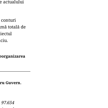
e actualului
 conturi
umă totală de
biectul
ciu.
reorganizarea
tru Guvern.
 97.654