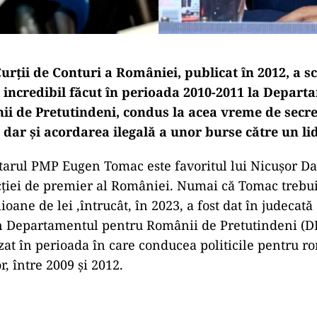
urții de Conturi a României, publicat în 2012, a sc
l incredibil făcut în perioada 2010-2011 la Depart
i de Pretutindeni, condus la acea vreme de secre
dar și acordarea ilegală a unor burse către un li
arul PMP Eugen Tomac este favoritul lui Nicușor D
ției de premier al României. Numai că Tomac trebui
lioane de lei ,întrucât, în 2023, a fost dat în judecat
n Departamentul pentru Românii de Pretutindeni (D
zat în perioada în care conducea politicile pentru r
r, între 2009 și 2012.