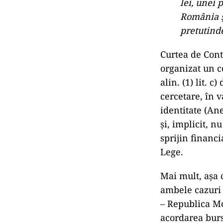
lei, unei 
România şi
pretutind
Curtea de Cont
organizat un co
alin. (1) lit. 
cercetare, în 
identitate (An
şi, implicit, n
sprijin financi
Lege.
Mai mult, aşa 
ambele cazuri 
– Republica Mo
acordarea burse