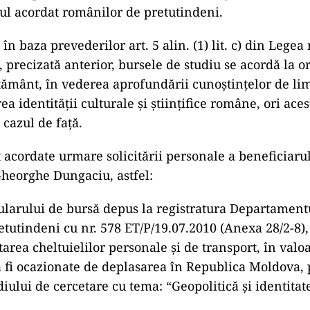
nul acordat românilor de pretutindeni.
 în baza prevederilor art. 5 alin. (1) lit. c) din Legea 
 precizată anterior, bursele de studiu se acordă la or
ământ, în vederea aprofundării cunoştinţelor de li
a identităţii culturale şi ştiinţifice române, ori aces
 cazul de faţă.
 acordate urmare solicitării personale a beneficiarul
Gheorghe Dungaciu, astfel:
larului de bursă depus la registratura Departament
tutindeni cu nr. 578 ET/P/19.07.2010 (Anexa 28/2-8),
tarea cheltuielilor personale şi de transport, în valo
a fi ocazionate de deplasarea în Republica Moldova,
diului de cercetare cu tema: “Geopolitică şi identitat