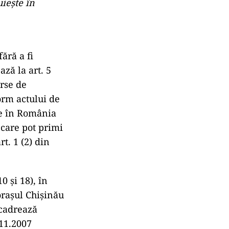
uieşte în
ără a fi
ază la art. 5
urse de
orm actului de
te în România
 care pot primi
t. 1 (2) din
 şi 18), în
oraşul Chişinău
ncadrează
.11.2007