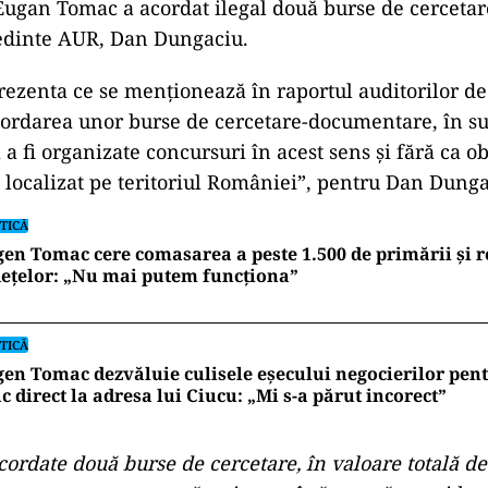
Eugan Tomac a acordat ilegal două burse de cercetar
edinte AUR, Dan Dungaciu.
zenta ce se menționează în raportul auditorilor de
acordarea unor burse de cercetare-documentare, în s
ă a fi organizate concursuri în acest sens şi fără ca o
ie localizat pe teritoriul României”, pentru Dan Dunga
TICĂ
en Tomac cere comasarea a peste 1.500 de primării și 
ețelor: „Nu mai putem funcționa”
TICĂ
en Tomac dezvăluie culisele eșecului negocierilor pen
c direct la adresa lui Ciucu: „Mi s-a părut incorect”
cordate două burse de cercetare, în valoare totală de