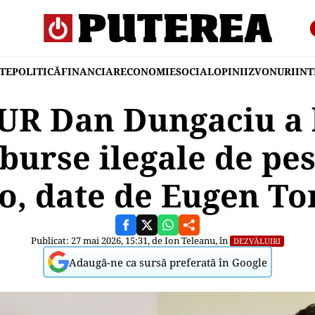
TE
POLITICĂ
FINANCIAR
ECONOMIE
SOCIAL
OPINII
ZVONURI
IN
UR Dan Dungaciu a 
burse ilegale de pes
o, date de Eugen T
Publicat: 27 mai 2026, 15:31, de
Ion Teleanu
, în
DEZVĂLUIRI
Adaugă-ne ca sursă preferată în Google