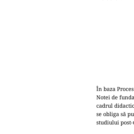
În baza Procesu
Notei de funda
cadrul didacti
se obliga să p
studiului post-