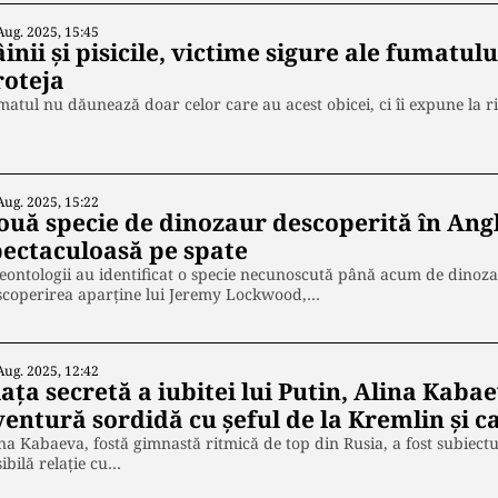
Aug. 2025, 15:45
inii şi pisicile, victime sigure ale fumatul
roteja
atul nu dăunează doar celor care au acest obicei, ci îi expune la ris
Aug. 2025, 15:22
ouă specie de dinozaur descoperită în Angl
pectaculoasă pe spate
eontologii au identificat o specie necunoscută până acum de dinoz
scoperirea aparține lui Jeremy Lockwood,…
Aug. 2025, 12:42
ața secretă a iubitei lui Putin, Alina Kaba
ventură sordidă cu șeful de la Kremlin și c
na Kabaeva, fostă gimnastă ritmică de top din Rusia, a fost subiectu
ibilă relație cu…