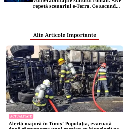
vulnerabilitățile statului român: ANP
repetă scenariul e‑Terra. Ce ascund
comunicările oficiale și cine răspunde
pentru mentenanța IT a instituțiilor
publice
Alte Articole Importante
ACTUALITATE
Alertă majoră în Timiș! Populația, evacuată
după răsturnarea unui camion cu hipoclorit pe