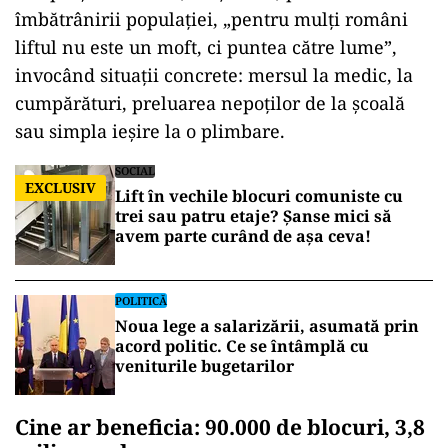
îmbătrânirii populației, „pentru mulți români
liftul nu este un moft, ci puntea către lume”,
invocând situații concrete: mersul la medic, la
cumpărături, preluarea nepoților de la școală
sau simpla ieșire la o plimbare.
SOCIAL
EXCLUSIV
Lift în vechile blocuri comuniste cu
trei sau patru etaje? Șanse mici să
avem parte curând de așa ceva!
POLITICĂ
Noua lege a salarizării, asumată prin
acord politic. Ce se întâmplă cu
veniturile bugetarilor
Cine ar beneficia: 90.000 de blocuri, 3,8