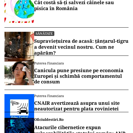
Cât costă să-ți salvezi câinele sau
pisica în România
SĂNĂTATE
Supraviețuirea de acasă: țânțarul-tigru
a devenit vecinul nostru. Cum ne
apărăm?
Puterea Financiara
Canicula pune presiune pe economia
Europei și schimbă comportamentul
de consum
Puterea Financiara
CNAIR avertizează asupra unui site
neautorizat pentru plata rovinietei
Oficiuldestiri.ro
Atacurile cibernetice expun