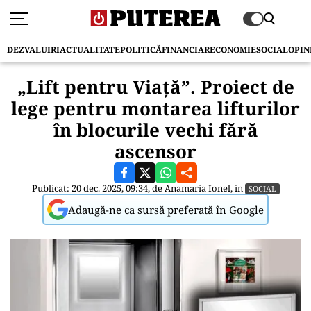
DEZVALUIRI
ACTUALITATE
POLITICĂ
FINANCIAR
ECONOMIE
SOCIAL
OPIN
„Lift pentru Viață”. Proiect de
lege pentru montarea lifturilor
în blocurile vechi fără
ascensor
Publicat: 20 dec. 2025, 09:34, de
Anamaria Ionel
, în
SOCIAL
Adaugă-ne ca sursă preferată în Google