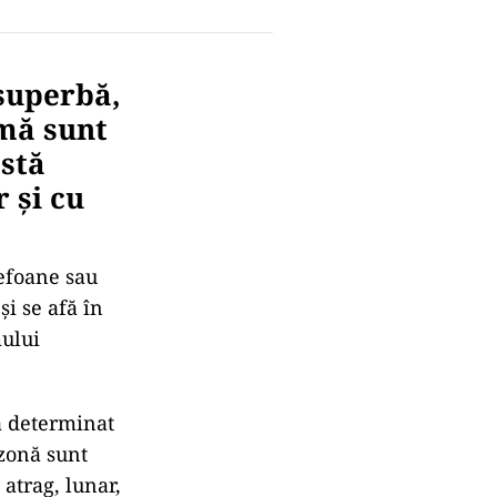
 superbă,
jmă sunt
stă
 și cu
lefoane sau
i se afă în
mului
-a determinat
 zonă sunt
atrag, lunar,