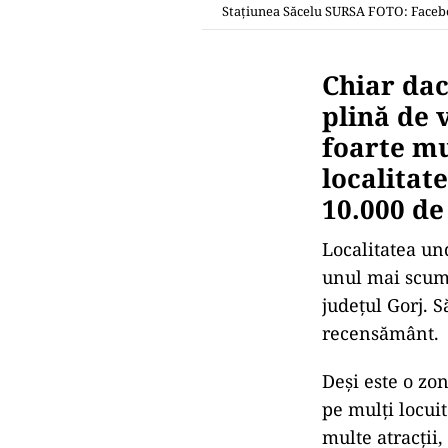
Stațiunea Săcelu SURSA FOTO: Faceb
Chiar dac
plină de 
foarte mu
localitat
10.000 de 
Localitatea un
unul mai scump
județul Gorj. S
recensământ.
Deși este o zo
pe mulți locuit
multe atracții