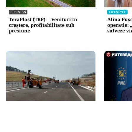
BUSINESS
LIFESTYLE
TeraPlast (TRP) —Venituri în
Alina Puș
creștere, profitabilitate sub
operație: 
presiune
salveze vi
ACTUALITATE
POLITICĂ
A3, secțiunea Zimbor–Poarta
Alin Tișe 
Sălajului, intră în recepție de luni.
PNL: „Rom
Ce se mai lucrează în șantier
gunoi al i