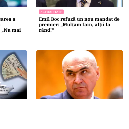
ACTUALITATE
area a
Emil Boc refuză un nou mandat de
i
premier: „Mulțam fain, alții la
: „Nu mai
rând!”
POLITICĂ
fiscat de
Un lider USR îl critică dur pe Ilie
rh rus, a
Bolojan: Un liberal nu crește
ul
taxele
nturi 187