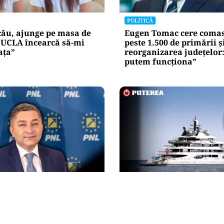
POLITICĂ
cău, ajunge pe masa de
Eugen Tomac cere comas
„UCLA încearcă să-mi
peste 1.500 de primării ș
ața”
reorganizarea județelor
putem funcționa”
INTERNAȚIONAL
atacă frontal conducerea
Megayahtul Amadea, con
ânia a devenit coșul de
americani de la un oliga
nvestitorilor”
fost scos la vânzare. No
proprietar a scos din co