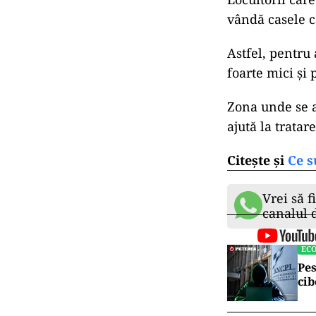
vândă casele c
Astfel, pentru 
foarte mici și
Zona unde se a
ajută la tratar
Citește și
Ce s
Vrei să f
canalul
EC
Pes
cib