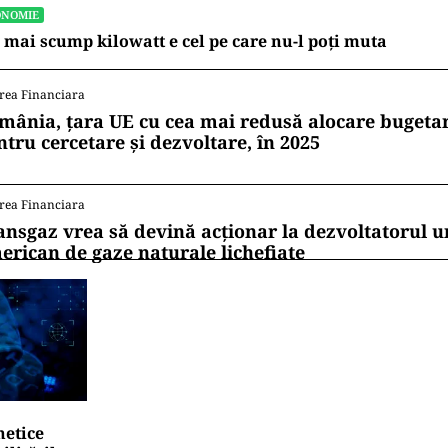
ONOMIE
 mai scump kilowatt e cel pe care nu-l poți muta
rea Financiara
mânia, țara UE cu cea mai redusă alocare bugetar
ntru cercetare și dezvoltare, în 2025
rea Financiara
ansgaz vrea să devină acționar la dezvoltatorul u
erican de gaze naturale lichefiate
netice