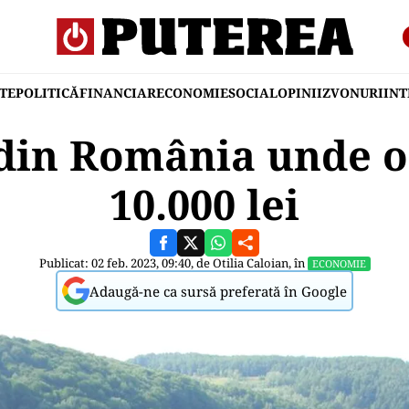
TE
POLITICĂ
FINANCIAR
ECONOMIE
SOCIAL
OPINII
ZVONURI
IN
din România unde o
10.000 lei
Publicat: 02 feb. 2023, 09:40, de
Otilia Caloian
, în
ECONOMIE
Adaugă-ne ca sursă preferată în Google