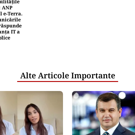
litățile
: ANP
l e‑Terra.
nicările
e răspunde
nța IT a
blice
Alte Articole Importante