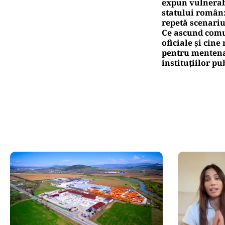
expun vulnerabi
statului român
repetă scenariu
Ce ascund comu
oficiale și cin
pentru mentena
instituțiilor pu