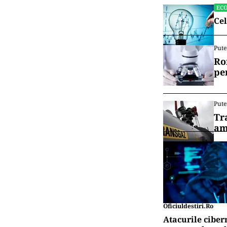
EC
Cel
Pute
Ro
pe
Pute
Tr
am
Oficiuldestiri.ro
Atacurile ciber