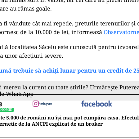
are au rămas goale.
a fi vândute cât mai repede, prețurile terenurilor și 
 pornesc de la 10.000 de lei, informează
Observatorn
flă localitatea Săcelu este cunoscută pentru izvoarel
ea unor afecțiuni severe.
umă trebuie să achiți lunar pentru un credit de 25
ii mereu la curent cu toate știrile? Urmărește Puterea
 de WhatsApp
ONOMIE
te 5.000 de români nu își mai pot cumpăra casa. Efectul
ernetic de la ANCPI explicat de un broker