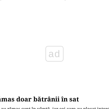
Play
mas doar bătrânii în sat
 au rămas sunt în vârstă, iar cei care au plecat inte