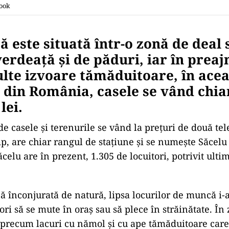
ook
ă este situată într-o zonă de deal
verdeață și de păduri, iar în prea
lte izvoare tămăduitoare, în acea
e din România, casele se vând chiar
lei.
de casele și terenurile se vând la prețuri de două te
, are chiar rangul de stațiune și se numește Săcelu ș
ăcelu are în prezent, 1.305 de locuitori, potrivit ulti
nă înconjurată de natură, lipsa locurilor de muncă i
ori să se mute în oraș sau să plece în străinătate. În
, precum lacuri cu nămol și cu ape tămăduitoare care 