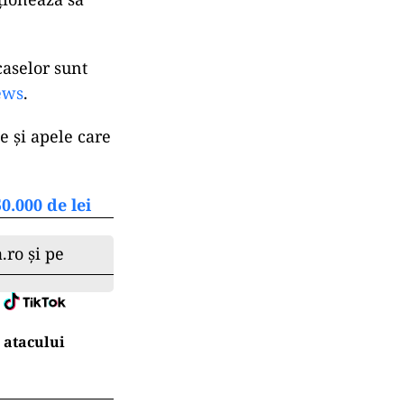
caselor sunt
ews
.
e și apele care
0.000 de lei
.ro și pe
 atacului