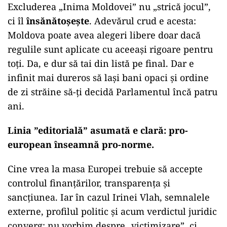
Excluderea „Inima Moldovei” nu „strică jocul”,
ci îl
însănătoșește
. Adevărul crud e acesta:
Moldova poate avea alegeri libere doar dacă
regulile sunt aplicate cu aceeași rigoare pentru
toți. Da, e dur să tai din listă pe final. Dar e
infinit mai dureros să lași bani opaci și ordine
de zi străine să-ți decidă Parlamentul încă patru
ani.
Linia ”editorială” asumată e clară:
pro-
european
înseamnă
pro-norme
.
Cine vrea la masa Europei trebuie să accepte
controlul finanțărilor, transparența și
sancțiunea. Iar în cazul Irinei Vlah, semnalele
externe, profilul politic și acum verdictul juridic
converg: nu vorbim despre „victimizare”, ci