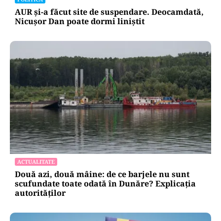
AUR și-a făcut site de suspendare. Deocamdată,
Nicușor Dan poate dormi liniștit
ACTUALITATE
Două azi, două mâine: de ce barjele nu sunt
scufundate toate odată în Dunăre? Explicația
autorităților