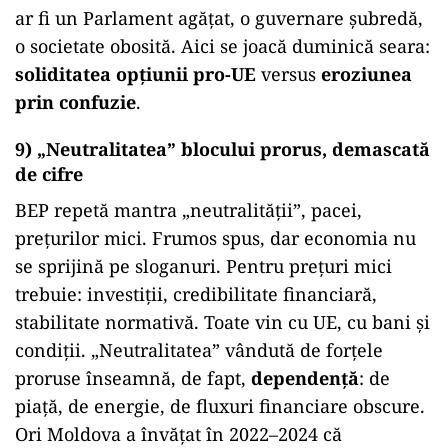
ar fi un Parlament agățat, o guvernare șubredă,
o societate obosită. Aici se joacă duminică seara:
soliditatea opțiunii pro-UE
versus
eroziunea
prin confuzie
.
9) „Neutralitatea” blocului prorus, demascată
de cifre
BEP repetă mantra „neutralității”, pacei,
prețurilor mici. Frumos spus, dar economia nu
se sprijină pe sloganuri. Pentru prețuri mici
trebuie: investiții, credibilitate financiară,
stabilitate normativă. Toate vin cu UE, cu bani și
condiții. „Neutralitatea” vândută de forțele
proruse înseamnă, de fapt,
dependență
: de
piață, de energie, de fluxuri financiare obscure.
Ori Moldova a învățat în 2022–2024 că