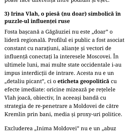
3) Irina Vlah, o piesă (nu doar) simbolică în
puzzle-ul influenței ruse
Fosta bașcană a Găgăuziei nu este „doar” o
lideră regională. Profilul ei public a fost asociat
constant cu narațiuni, alianțe și vectori de
influență conectați la interesele Moscovei. În
ultimele luni, mai multe state occidentale i-au
impus interdicții de intrare. Acesta nu e un
„detaliu picant”, ci o
eticheta geopolitică
cu
efecte imediate: oricine mizează pe rețelele
Vlah joacă, obiectiv, în aceeași bandă cu
strategia de re-penetrare a Moldovei de către
Kremlin prin bani, media și proxy-uri politice.
Excluderea „Inima Moldovei” nu e un „abuz