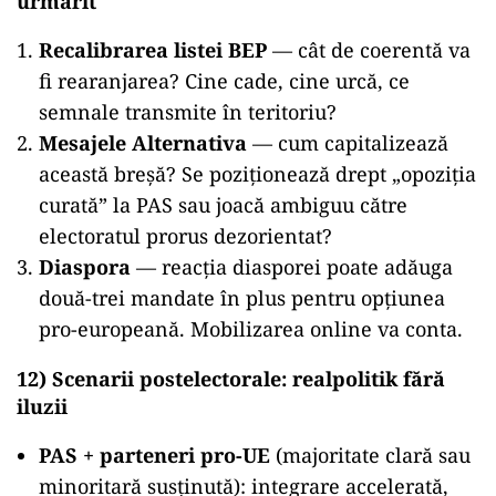
urmărit
Recalibrarea listei BEP
— cât de coerentă va
fi rearanjarea? Cine cade, cine urcă, ce
semnale transmite în teritoriu?
Mesajele Alternativa
— cum capitalizează
această breșă? Se poziționează drept „opoziția
curată” la PAS sau joacă ambiguu către
electoratul prorus dezorientat?
Diaspora
— reacția diasporei poate adăuga
două-trei mandate în plus pentru opțiunea
pro-europeană. Mobilizarea online va conta.
12) Scenarii postelectorale: realpolitik fără
iluzii
PAS + parteneri pro-UE
(majoritate clară sau
minoritară susținută): integrare accelerată,