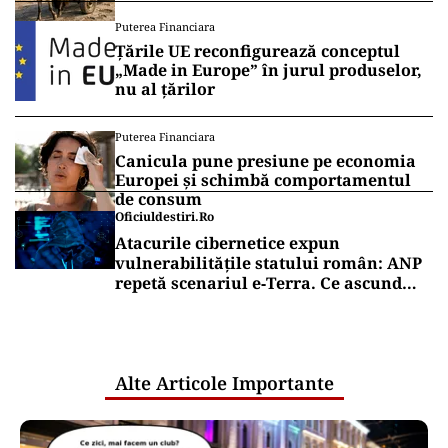
Puterea Financiara
Țările UE reconfigurează conceptul
„Made in Europe” în jurul produselor,
nu al țărilor
Puterea Financiara
Canicula pune presiune pe economia
Europei și schimbă comportamentul
de consum
Oficiuldestiri.ro
Atacurile cibernetice expun
vulnerabilitățile statului român: ANP
repetă scenariul e‑Terra. Ce ascund
comunicările oficiale și cine răspunde
pentru mentenanța IT a instituțiilor
publice
Alte Articole Importante