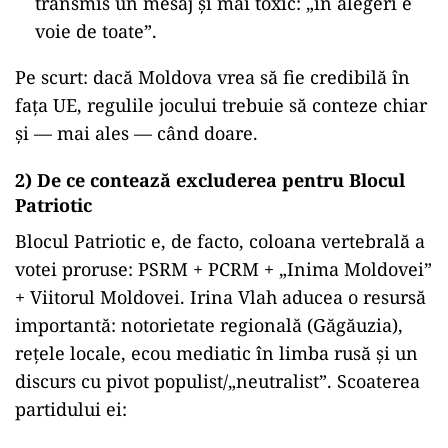
transmis un mesaj și mai toxic: „în alegeri e
voie de toate”.
Pe scurt: dacă Moldova vrea să fie credibilă în
fața UE, regulile jocului trebuie să conteze chiar
și — mai ales — când doare.
2) De ce contează excluderea pentru Blocul
Patriotic
Blocul Patriotic e, de facto, coloana vertebrală a
votei proruse: PSRM + PCRM + „Inima Moldovei”
+ Viitorul Moldovei. Irina Vlah aducea o resursă
importantă: notorietate regională (Găgăuzia),
rețele locale, ecou mediatic în limba rusă și un
discurs cu pivot populist/„neutralist”. Scoaterea
partidului ei: