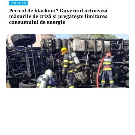
POLITICĂ
Pericol de blackout? Guvernul activează
măsurile de criză și pregătește limitarea
consumului de energie
ACTUALITATE
Alertă majoră în Timiș! Populația, evacuată
după răsturnarea unui camion cu hipoclorit pe
DN68A