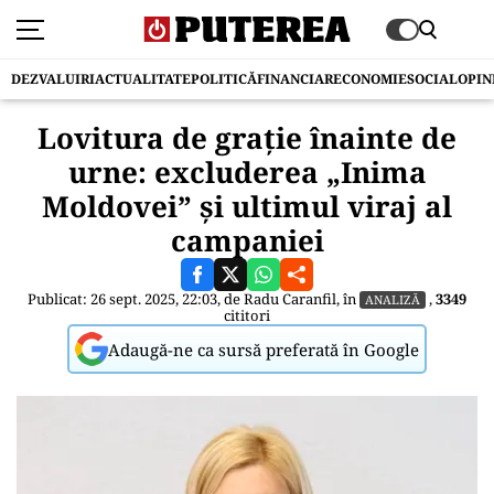
DEZVALUIRI
ACTUALITATE
POLITICĂ
FINANCIAR
ECONOMIE
SOCIAL
OPIN
Lovitura de grație înainte de
urne: excluderea „Inima
Moldovei” și ultimul viraj al
campaniei
Publicat: 26 sept. 2025, 22:03, de
Radu Caranfil
, în
,
3349
ANALIZĂ
cititori
Adaugă-ne ca sursă preferată în Google