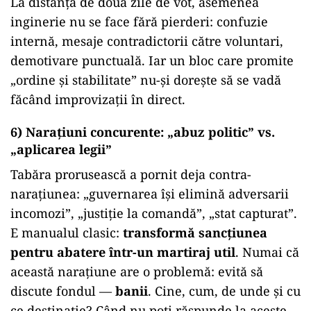
La distanță de două zile de vot, asemenea
inginerie nu se face fără pierderi: confuzie
internă, mesaje contradictorii către voluntari,
demotivare punctuală. Iar un bloc care promite
„ordine și stabilitate” nu-și dorește să se vadă
făcând improvizații în direct.
6) Narațiuni concurente: „abuz politic” vs.
„aplicarea legii”
Tabăra prorusească a pornit deja contra-
narațiunea: „guvernarea își elimină adversarii
incomozi”, „justiție la comandă”, „stat capturat”.
E manualul clasic:
transformă sancțiunea
pentru abatere într-un martiraj util
. Numai că
această narațiune are o problemă: evită să
discute fondul —
banii
. Cine, cum, de unde și cu
ce destinație? Când nu poți răspunde la aceste