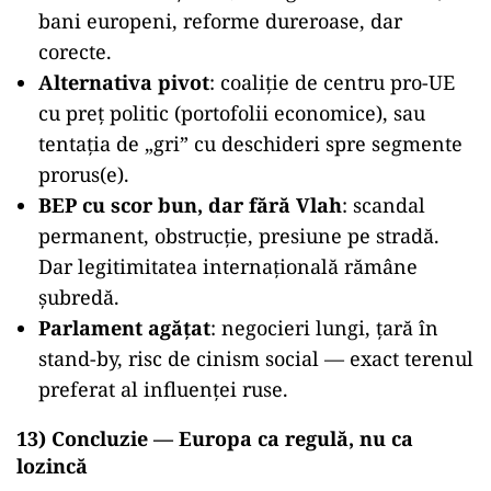
bani europeni, reforme dureroase, dar
corecte.
Alternativa pivot
: coaliție de centru pro-UE
cu preț politic (portofolii economice), sau
tentația de „gri” cu deschideri spre segmente
prorus(e).
BEP cu scor bun, dar fără Vlah
: scandal
permanent, obstrucție, presiune pe stradă.
Dar legitimitatea internațională rămâne
șubredă.
Parlament agățat
: negocieri lungi, țară în
stand-by, risc de cinism social — exact terenul
preferat al influenței ruse.
13) Concluzie — Europa ca regulă, nu ca
lozincă