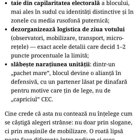
taie din capilaritatea electorală
a blocului,
mai ales în sudul cu identități distinctive și în
zonele cu media rusofonă puternică;
dezorganizează logistica de ziua votului
(observatori, mobilizare, transport, micro-
rețele) — exact acele detalii care decid 1–2
puncte procentuale la limită;
slăbește narațiunea unității
: dintr-un
„pachet mare”, blocul devine o alianță în
defensivă, cu un partener lăsat pe dinafară
pentru motive care țin de lege, nu de
„capriciul” CEC.
Cine crede că asta nu contează nu înțelege cum
se câștigă alegeri strânse: nu doar prin slogane,
ci prin mașinile de mobilizare. O roată lipsă
poate face diferența între podium și eșec.