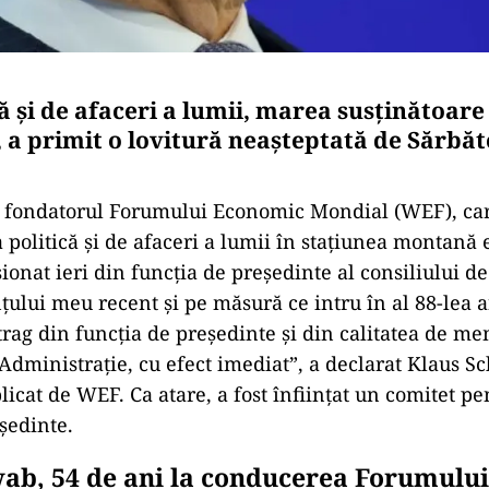
că și de afaceri a lumii, marea susținătoare
, a primit o lovitură neașteptată de Sărbăt
 fondatorul Forumului Economic Mondial (WEF), car
a politică și de afaceri a lumii în stațiunea montană 
ionat ieri din funcția de președinte al consiliului de
ului meu recent și pe măsură ce intru în al 88-lea a
trag din funcția de președinte și din calitatea de m
 Administrație, cu efect imediat”, a declarat Klaus S
icat de WEF. Ca atare, a fost înființat un comitet p
ședinte.
ab, 54 de ani la conducerea Forumulu