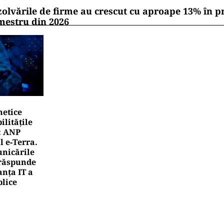
zolvările de firme au crescut cu aproape 13% în p
mestru din 2026
netice
litățile
: ANP
l e‑Terra.
nicările
e răspunde
nța IT a
blice