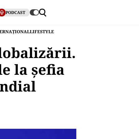
PODCAST
TERNAȚIONAL
LIFESTYLE
obalizării.
 la șefia
ndial