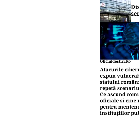
Di
se
Oficiuldestiri.ro
Atacurile ciber
expun vulnerabi
statului român
repetă scenariu
Ce ascund comu
oficiale și cin
pentru mentena
instituțiilor pu