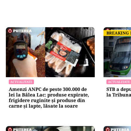
BREAKING
BREAKING
ACTUALITATE
ACTUALITATE
Amenzi ANPC de peste 300.000 de
STB a depu
lei la Bâlea Lac: produse expirate,
la Tribuna
frigidere ruginite și produse din
carne și lapte, lăsate la soare