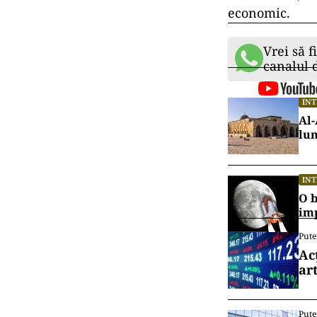
economic.
Vrei să f
canalul
IN
Al-
lu
IN
O b
im
Pute
Ac
art
Pute