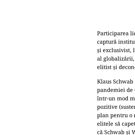
Participarea li
captură instit
și exclusivist,
al globalizării
elitist și deco
Klaus Schwab a
pandemiei de 
într-un mod ma
pozitive (suste
plan pentru o 
elitele să cape
că Schwab și W