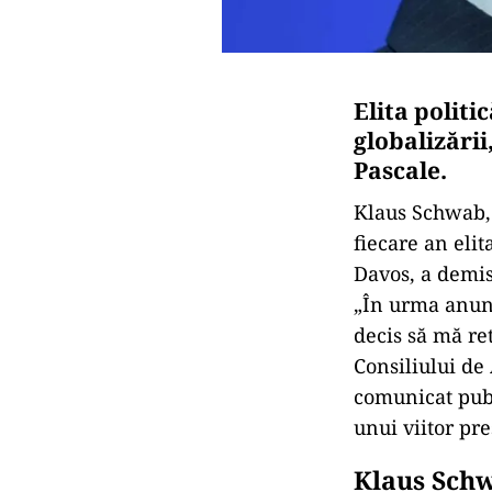
Elita politi
globalizării
Pascale.
Klaus Schwab,
fiecare an elit
Davos, a demis
„În urma anunț
decis să mă re
Consiliului de
comunicat publ
unui viitor pre
Klaus Schw