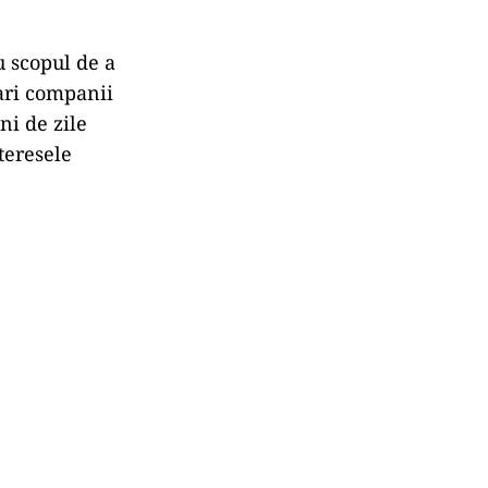
u scopul de a
mari companii
i de zile
nteresele