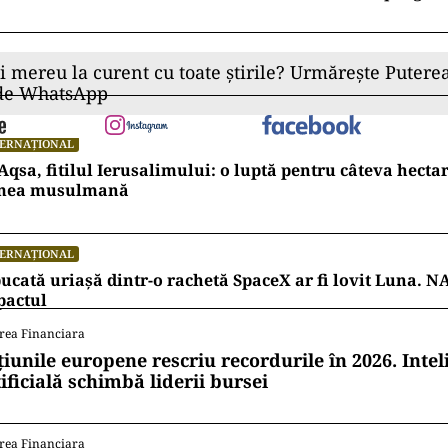
ii mereu la curent cu toate știrile? Urmărește Puterea
 de WhatsApp
TERNAȚIONAL
Aqsa, fitilul Ierusalimului: o luptă pentru câteva hecta
mea musulmană
TERNAȚIONAL
ucată uriașă dintr-o rachetă SpaceX ar fi lovit Luna. N
pactul
rea Financiara
țiunile europene rescriu recordurile în 2026. Intel
ificială schimbă liderii bursei
rea Financiara