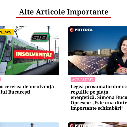
Alte Articole Importante
 NEWS
 NEWS
ACTUALITATE
s cererea de insolvență
Legea prosumatorilor s
lul București
regulile pe piața
energetică. Simona Buc
Oprescu: „Este una dintr
importante schimbări”