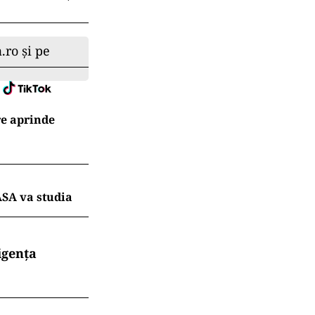
.ro și pe
re aprinde
ASA va studia
igența