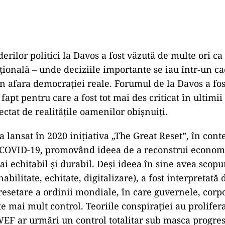
derilor politici la Davos a fost văzută de multe ori c
uțională – unde deciziile importante se iau într-un c
 în afara democrației reale. Forumul de la Davos a fo
, fapt pentru care a fost tot mai des criticat în ultimii
nectat de realitățile oamenilor obișnuiți.
 lansat în 2020 inițiativa „The Great Reset”, în cont
COVID-19, promovând ideea de a reconstrui econom
i echitabil și durabil. Deși ideea în sine avea scopu
nabilitate, echitate, digitalizare), a fost interpretată 
resetare a ordinii mondiale, în care guvernele, corpor
te mai mult control. Teoriile conspirației au prolifer
EF ar urmări un control totalitar sub masca progresu