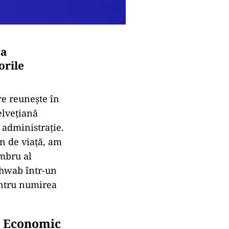
 a
orile
e reunește în
elvețiană
 administrație.
n de viață, am
embru al
chwab într-un
entru numirea
i Economic