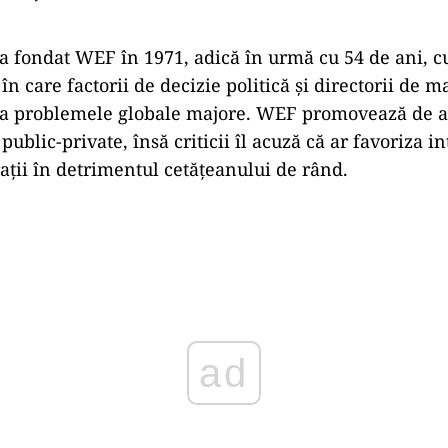
 fondat WEF în 1971, adică în urmă cu 54 de ani, c
n care factorii de decizie politică și directorii de 
da problemele globale majore. WEF promovează de an
public-private, însă criticii îl acuză că ar favoriza i
ații în detrimentul cetățeanului de rând.
Play