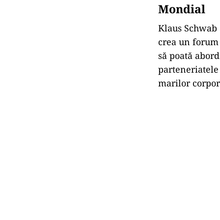
Mondial
Klaus Schwab a
crea un forum î
să poată abor
parteneriatele 
marilor corpor