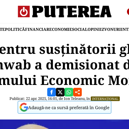
TE
POLITICĂ
FINANCIAR
ECONOMIE
SOCIAL
OPINII
ZVONURI
IN
entru susținătorii gl
hwab a demisionat de
mului Economic Mo
Publicat: 22 apr. 2025, 16:01, de
Ion Teleanu
, în
INTERNAȚIONAL
Adaugă-ne ca sursă preferată în Google