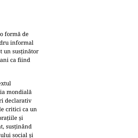
a o formă de
adru informal
st un susținător
 ani ca fiind
extul
ia mondială
ri declarativ
de critici ca un
ațiile și
at, susținând
lui social și