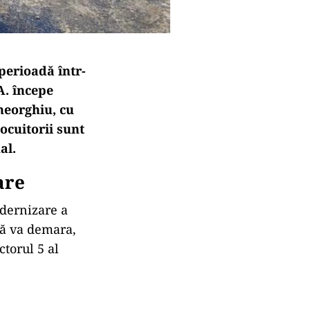
perioadă într-
A. începe
Gheorghiu, cu
ocuitorii sunt
al.
are
odernizare a
 că va demara,
ctorul 5 al