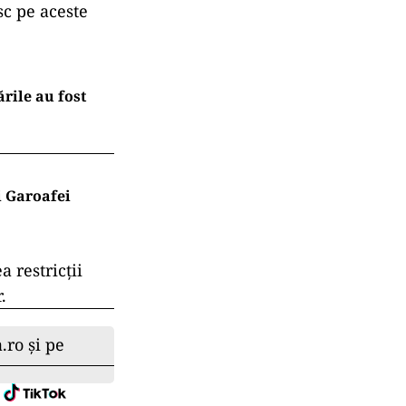
sc pe aceste
ările au fost
i Garoafei
a restricții
.
.ro și pe