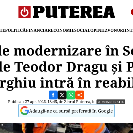
TE
POLITICĂ
FINANCIAR
ECONOMIE
SOCIAL
OPINII
ZVONURI
IN
de modernizare în Se
le Teodor Dragu și 
ghiu intră în reabi
Publicat: 27 apr. 2026, 18:45, de
Ziarul Puterea
, în
ADMINISTRATIE
Adaugă-ne ca sursă preferată în Google