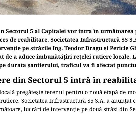
n Sectorul 5 al Capitalei vor intra în următoarea 
es de reabilitare. Societatea Infrastructură S5 S.
ervenție pe străzile Ing. Teodor Dragu și Pericle 
t de a aduce îmbunătățiri rețelei rutiere locale. L
 pe durata șantierului, traficul va fi afectat punctu
re din Sectorul 5 intră în reabilit
locală pregătește terenul pentru o nouă etapă de m
 rutiere. Societatea Infrastructură S5 S.A. a anunțat
mătoare, lucrări de intervenție pe două străzi din Se