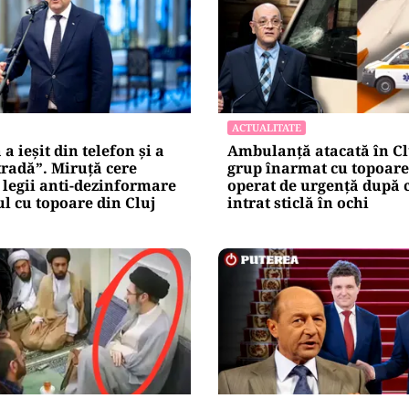
ACTUALITATE
a ieșit din telefon și a
Ambulanță atacată în Cl
tradă”. Miruță cere
grup înarmat cu topoare.
legii anti-dezinformare
operat de urgență după c
l cu topoare din Cluj
intrat sticlă în ochi