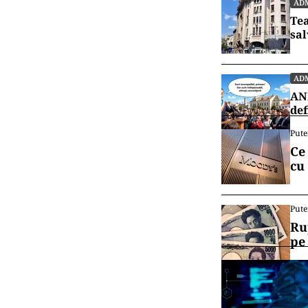
ADM
Tea
sal
ADM
ANI
def
Pute
Ce
cu
Pute
Ru
pe