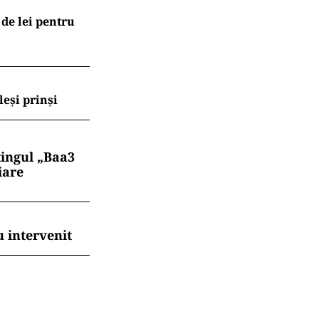
 de lei pentru
leși prinși
tingul „Baa3
iare
 intervenit