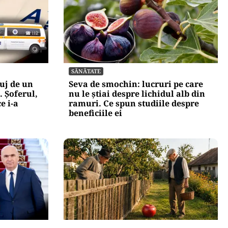
SĂNĂTATE
uj de un
Seva de smochin: lucruri pe care
 Șoferul,
nu le știai despre lichidul alb din
e i-a
ramuri. Ce spun studiile despre
beneficiile ei