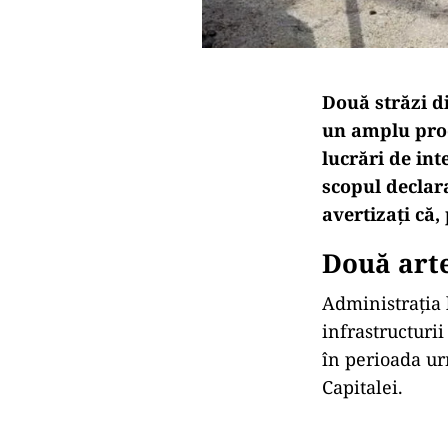
Două străzi di
un amplu proc
lucrări de int
scopul declara
avertizați că,
Două arte
Administrația 
infrastructurii
în perioada ur
Capitalei.