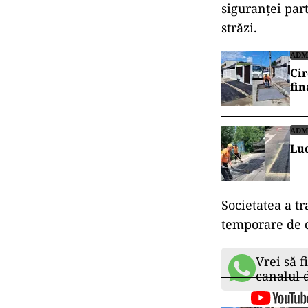
siguranței part
străzi.
ADM
Cir
fin
ADM
Luc
Societatea a tr
temporare de ci
Vrei să f
canalul