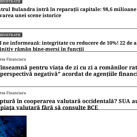
INISTRATIE
trul Bulandra intră în reparații capitale: 98,6 milioane
varea unei scene istorice
INISTRATIE
 ne informează: integritate cu reducere de 10%! 22 de a
initiv rămân bine-mersi în funcții
rea Financiara
 înseamnă pentru viața de zi cu zi a românilor ra
 perspectivă negativă” acordat de agențiile financ
rea Financiara
ptură în cooperarea valutară occidentală? SUA au
 piața valutară fără să consulte BCE