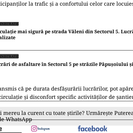
icipanților la trafic și a confortului celor care locuie
INISTRATIE
culație mai sigură pe strada Văleni din Sectorul 5. Lucr
alizate
INISTRATIE
rări de asfaltare în Sectorul 5 pe străzile Păpușoiului ș
ansmis că pe durata desfășurării lucrărilor, pot apăre
rculație și disconfort specific activităților de șantier
ii mereu la curent cu toate știrile? Urmărește Puterea
 de WhatsApp