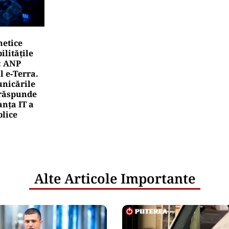
netice
litățile
: ANP
l e‑Terra.
nicările
e răspunde
nța IT a
blice
Alte Articole Importante