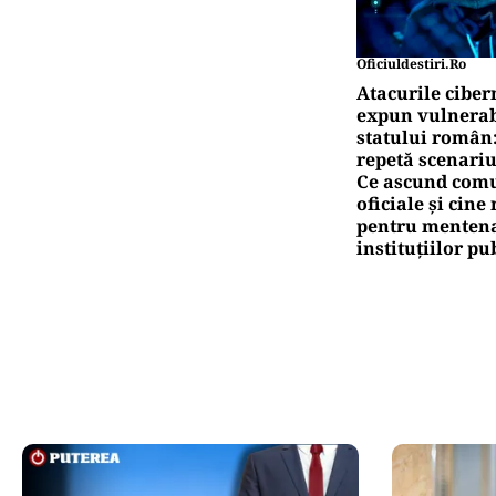
Oficiuldestiri.ro
Atacurile ciber
expun vulnerabi
statului român
repetă scenariu
Ce ascund comu
oficiale și cin
pentru mentena
instituțiilor pu