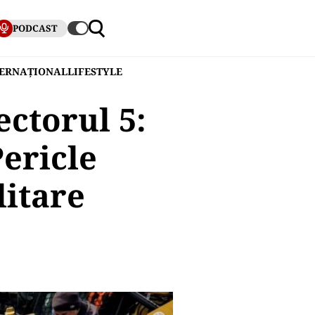
PODCAST
TERNAȚIONAL
LIFESTYLE
ctorul 5:
Pericle
litare