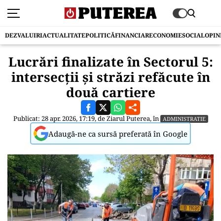
DEZVALUIRI
ACTUALITATE
POLITICĂ
FINANCIAR
ECONOMIE
SOCIAL
OPIN
Lucrări finalizate în Sectorul 5:
intersecții și străzi refăcute în
două cartiere
Publicat: 28 apr. 2026, 17:19, de
Ziarul Puterea
, în
ADMINISTRATIE
Adaugă-ne ca sursă preferată în Google