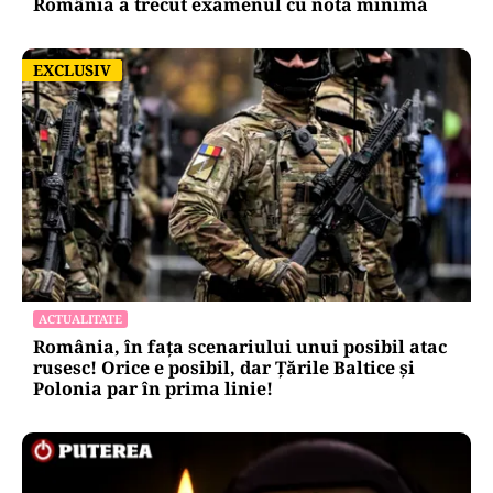
România a trecut examenul cu nota minimă
EXCLUSIV
EXCLUSIV
ACTUALITATE
România, în fața scenariului unui posibil atac
rusesc! Orice e posibil, dar Țările Baltice și
Polonia par în prima linie!