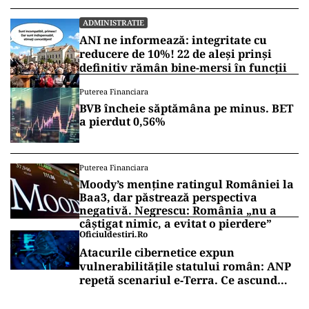
ADMINISTRATIE
ANI ne informează: integritate cu
reducere de 10%! 22 de aleși prinși
definitiv rămân bine-mersi în funcții
Puterea Financiara
BVB încheie săptămâna pe minus. BET
a pierdut 0,56%
Puterea Financiara
Moody’s menține ratingul României la
Baa3, dar păstrează perspectiva
negativă. Negrescu: România „nu a
câștigat nimic, a evitat o pierdere”
Oficiuldestiri.ro
Atacurile cibernetice expun
vulnerabilitățile statului român: ANP
repetă scenariul e‑Terra. Ce ascund
comunicările oficiale și cine răspunde
pentru mentenanța IT a instituțiilor