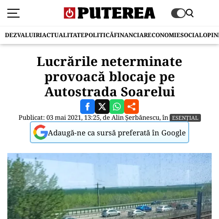
DEZVALUIRI
ACTUALITATE
POLITICĂ
FINANCIAR
ECONOMIE
SOCIAL
OPIN
Lucrările neterminate
provoacă blocaje pe
Autostrada Soarelui
Publicat: 03 mai 2021, 13:25, de
Alin Șerbănescu
, în
ESENȚIAL
Adaugă-ne ca sursă preferată în Google