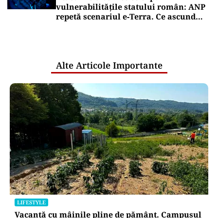
vulnerabilitățile statului român: ANP
repetă scenariul e‑Terra. Ce ascund
comunicările oficiale și cine răspunde
pentru mentenanța IT a instituțiilor
publice
Alte Articole Importante
LIFESTYLE
Vacanță cu mâinile pline de pământ. Campusul