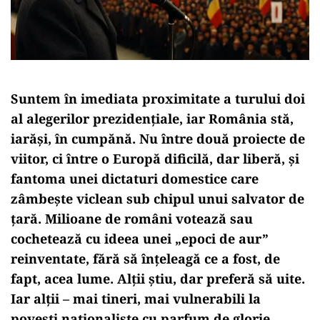
Suntem în imediata proximitate a turului doi
al alegerilor prezidențiale, iar România stă,
iarăși, în cumpănă. Nu între două proiecte de
viitor, ci între o Europă dificilă, dar liberă, și
fantoma unei dictaturi domestice care
zâmbește viclean sub chipul unui salvator de
țară. Milioane de români votează sau
cochetează cu ideea unei „epoci de aur”
reinventate, fără să înțeleagă ce a fost, de
fapt, acea lume. Alții știu, dar preferă să uite.
Iar alții – mai tineri, mai vulnerabili la
povești naționaliste cu parfum de glorie