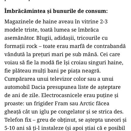
Îmbrăcămintea și bunurile de consum
:
Magazinele de haine aveau în vitrine 2-3
modele triste, toată lumea se îmbrăca
asemănător. Blugii, adidașii, tricourile cu
formații rock – toate erau marfă de contrabandă
vândută la prețuri mari pe sub mână. Cei care
voiau să fie la modă fie își croiau singuri haine,
fie plăteau mulți bani pe piața neagră.
Cumpărarea unui televizor color sau a unui
automobil Dacia presupunea liste de așteptare
de ani de zile. Electrocasnicele erau puține și
proaste: un frigider Fram sau Arctic făcea
gheață cât un iglu pe congelator și se strica des.
Telefon fix – greu de obținut, se aștepta uneori și
5-10 ani să ți-l instaleze (și apoi știai că e posibil