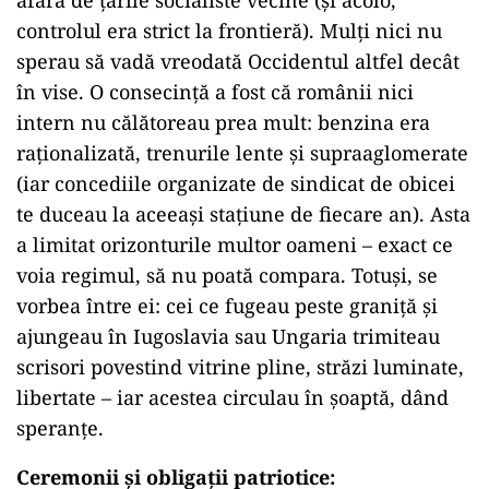
afara de țările socialiste vecine (și acolo,
controlul era strict la frontieră). Mulți nici nu
sperau să vadă vreodată Occidentul altfel decât
în vise. O consecință a fost că românii nici
intern nu călătoreau prea mult: benzina era
raționalizată, trenurile lente și supraaglomerate
(iar concediile organizate de sindicat de obicei
te duceau la aceeași stațiune de fiecare an). Asta
a limitat orizonturile multor oameni – exact ce
voia regimul, să nu poată compara. Totuși, se
vorbea între ei: cei ce fugeau peste graniță și
ajungeau în Iugoslavia sau Ungaria trimiteau
scrisori povestind vitrine pline, străzi luminate,
libertate – iar acestea circulau în șoaptă, dând
speranțe.
Ceremonii și obligații patriotice
: