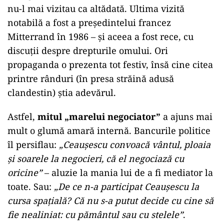
nu-l mai vizitau ca altădată. Ultima vizită
notabilă a fost a președintelui francez
Mitterrand în 1986 – și aceea a fost rece, cu
discuții despre drepturile omului. Ori
propaganda o prezenta tot festiv, însă cine citea
printre rânduri (în presa străină adusă
clandestin) știa adevărul.
Astfel,
mitul „marelui negociator”
a ajuns mai
mult o glumă amară internă. Bancurile politice
îl persiflau:
„Ceaușescu convoacă vântul, ploaia
și soarele la negocieri, că el negociază cu
oricine”
– aluzie la mania lui de a fi mediator la
toate. Sau:
„De ce n-a participat Ceaușescu la
cursa spațială? Că nu s-a putut decide cu cine să
fie nealiniat: cu pământul sau cu stelele”
.