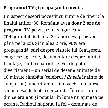
Programul TV și propaganda media
:
Un aspect deseori povestit cu uimire de tineri: la
finalul anilor ’80, România avea
doar 2 ore de
program TV pe zi
, pe un singur canal
(Telejurnalul de la ora 20, apoi ceva program
până pe la 22). Și în alea 2 ore, 90% era
propagandă: știri despre vizitele lui Ceaușescu,
congrese agricole, documentare despre fabrici
fruntașe, cântări patriotice. Foarte puțin
divertisment – un serial de desene animate de
10 minute sâmbăta (celebrul
Mihaela
înainte de
Telejurnal), uneori vreun film vechi românesc
sau o piesă de teatru cenzurată. În rest, nimic
din ce era nou și popular în lume nu ajungea pe
ecrane. Radioul național la fel – dominate de