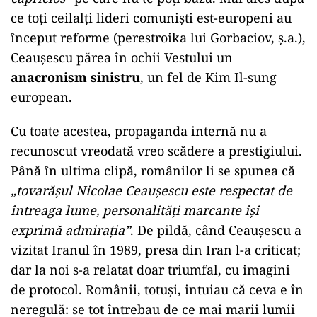
ce toți ceilalți lideri comuniști est-europeni au
început reforme (perestroika lui Gorbaciov, ș.a.),
Ceaușescu părea în ochii Vestului un
anacronism sinistru
, un fel de Kim Il-sung
european.
Cu toate acestea, propaganda internă nu a
recunoscut vreodată vreo scădere a prestigiului.
Până în ultima clipă, românilor li se spunea că
„tovarășul Nicolae Ceaușescu este respectat de
întreaga lume, personalități marcante își
exprimă admirația”
. De pildă, când Ceaușescu a
vizitat Iranul în 1989, presa din Iran l-a criticat;
dar la noi s-a relatat doar triumfal, cu imagini
de protocol. Românii, totuși, intuiau că ceva e în
neregulă: se tot întrebau de ce mai marii lumii