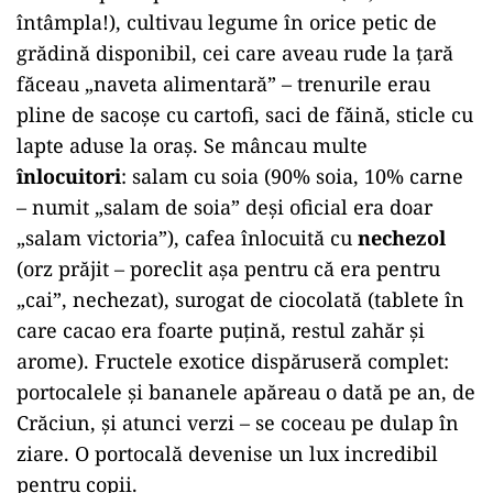
întâmpla!), cultivau legume în orice petic de
grădină disponibil, cei care aveau rude la țară
făceau „naveta alimentară” – trenurile erau
pline de sacoșe cu cartofi, saci de făină, sticle cu
lapte aduse la oraș. Se mâncau multe
înlocuitori
: salam cu soia (90% soia, 10% carne
– numit „salam de soia” deși oficial era doar
„salam victoria”), cafea înlocuită cu
nechezol
(orz prăjit – poreclit așa pentru că era pentru
„cai”, nechezat), surogat de ciocolată (tablete în
care cacao era foarte puțină, restul zahăr și
arome). Fructele exotice dispăruseră complet:
portocalele și bananele apăreau o dată pe an, de
Crăciun, și atunci verzi – se coceau pe dulap în
ziare. O portocală devenise un lux incredibil
pentru copii.