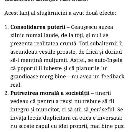
Acest lanț al slugărniciei a avut două efecte:
Consolidarea puterii
– Ceaușescu auzea
zilnic numai laude, de la toți, și nu i se
prezenta realitatea cruntă. Toți subalternii îi
ascundeau veștile proaste, de frică și dorind
să-l mențină mulțumit. Astfel, se auto-înșela
că poporul îl iubește și că planurile lui
grandioase merg bine – nu avea un feedback
real.
Putrezirea morală a societății
– tinerii
vedeau că pentru a reuși nu trebuie să fii
integru și muncitor, ci să știi să
peri
șeful. Se
învăța lecția duplicitară că etica e inversată:
nu scoate capul cu idei proprii, mai bine puși