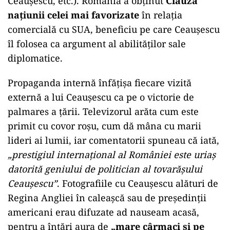
Ceaușescu, etc.). România a obținut
Clauza
națiunii celei mai favorizate
în relația
comercială cu SUA, beneficiu pe care Ceaușescu
îl folosea ca argument al abilităților sale
diplomatice.
Propaganda internă înfățișa fiecare vizită
externă a lui Ceaușescu ca pe o victorie de
palmares a țării. Televizorul arăta cum este
primit cu covor roșu, cum dă mâna cu marii
lideri ai lumii, iar comentatorii spuneau că iată,
„prestigiul internațional al României este uriaș
datorită geniului de politician al tovarășului
Ceaușescu”
. Fotografiile cu Ceaușescu alături de
Regina Angliei în caleașcă sau de președinții
americani erau difuzate ad nauseam acasă,
pentru a întări aura de
„mare cârmaci și pe