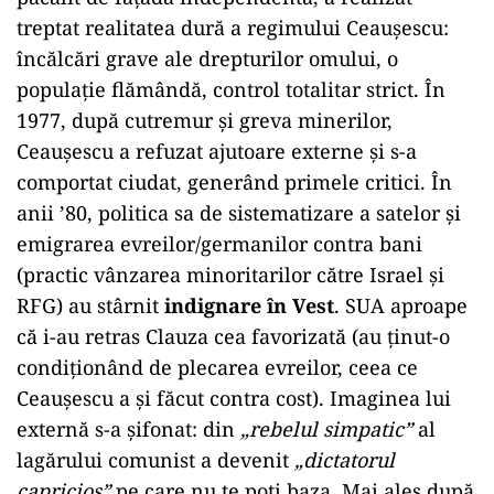
treptat realitatea dură a regimului Ceaușescu:
încălcări grave ale drepturilor omului, o
populație flămândă, control totalitar strict. În
1977, după cutremur și greva minerilor,
Ceaușescu a refuzat ajutoare externe și s-a
comportat ciudat, generând primele critici. În
anii ’80, politica sa de sistematizare a satelor și
emigrarea evreilor/germanilor contra bani
(practic vânzarea minoritarilor către Israel și
RFG) au stârnit
indignare în Vest
. SUA aproape
că i-au retras Clauza cea favorizată (au ținut-o
condiționând de plecarea evreilor, ceea ce
Ceaușescu a și făcut contra cost). Imaginea lui
externă s-a șifonat: din
„rebelul simpatic”
al
lagărului comunist a devenit
„dictatorul
capricios”
pe care nu te poți baza. Mai ales după