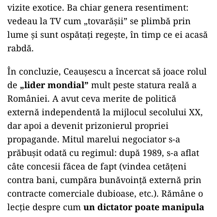
vizite exotice. Ba chiar genera resentiment:
vedeau la TV cum „tovarășii” se plimbă prin
lume și sunt ospătați regește, în timp ce ei acasă
rabdă.
În concluzie, Ceaușescu a încercat să joace rolul
de
„lider mondial”
mult peste statura reală a
României. A avut ceva merite de politică
externă independentă la mijlocul secolului XX,
dar apoi a devenit prizonierul propriei
propagande. Mitul marelui negociator s-a
prăbușit odată cu regimul: după 1989, s-a aflat
câte concesii făcea de fapt (vindea cetățeni
contra bani, cumpăra bunăvoință externă prin
contracte comerciale dubioase, etc.). Rămâne o
lecție despre cum
un dictator poate manipula