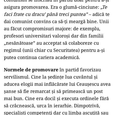
asigura promovarea. Era o glumă-cinciune:
„Te
faci frate cu dracu’ până treci puntea”
– adică te
dai comunist convins ca să-ți meargă bine. Unii
au făcut compromisuri majore: de exemplu,
profesori universitari valoroși dar din familii
„nesănătoase” au acceptat să colaboreze cu
regimul (unii chiar cu Securitatea) pentru a-și
putea continua cariera academică.
Normele de promovare
în partid favorizau
servilismul. Cine la ședințe lua cuvântul și
aducea elogii mai inflăcărate lui Ceaușescu avea
șanse să fie remarcat și să primească un post
mai bun. Cine era docil și executa ordinele fără
să crâcnească, urca în ierarhie. Dimpotrivă,
specialiști competenți dar cu limba ascuțită sau