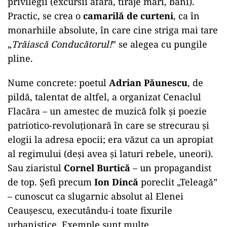
privilegii (excursii afară, tiraje mari, bani).
Practic, se crea o
camarilă de curteni
, ca în
monarhiile absolute, în care cine striga mai tare
„
Trăiască Conducătorul!
” se alegea cu pungile
pline.
Nume concrete: poetul
Adrian Păunescu
, de
pildă, talentat de altfel, a organizat Cenaclul
Flacăra – un amestec de muzică folk și poezie
patriotico-revoluționară în care se strecurau și
elogii la adresa epocii; era văzut ca un apropiat
al regimului (deși avea și laturi rebele, uneori).
Sau ziaristul
Cornel Burtică
– un propagandist
de top. Șefi precum
Ion Dincă
poreclit „Teleagă”
– cunoscut ca slugarnic absolut al Elenei
Ceaușescu, executându-i toate fixurile
urbanistice. Exemple sunt multe.