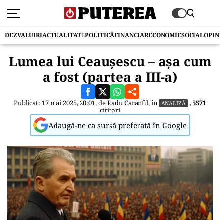
DEZVALUIRI
ACTUALITATE
POLITICĂ
FINANCIAR
ECONOMIE
SOCIAL
OPIN
Lumea lui Ceaușescu – așa cum
a fost (partea a III-a)
Publicat: 17 mai 2025, 20:01, de
Radu Caranfil
, în
,
5571
ANALIZĂ
cititori
Adaugă-ne ca sursă preferată în Google