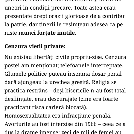
uneori în condiții precare. Toate astea erau
prezentate drept ocazii glorioase de a contribui
la patrie, dar tinerii le resimțeau adesea ca pe
niște
munci forțate inutile
.
Cenzura vieții private
:
Nu existau libertăți civile propriu-zise. Cenzura
poștei am menționat; telefoanele interceptate.
Glumele politice puteau însemna dosar penal
dacă ajungeau la urechea greșită. Religia se
practica restrâns – deși bisericile n-au fost total
desființate, erau descurajate (cine era foarte
practicant risca carieră blocată).
Homosexualitatea era infracțiune penală.
Avorturile au fost interzise din 1966 – ceea ce a
dus la drame imense: zeci de mii de femei au