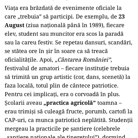
Viața era brăzdată de evenimente oficiale la
care „trebuia” să participi. De exemplu, de
23
August
(ziua națională până în 1989), fiecare
elev, student sau muncitor era scos la paradă
sau la careu festiv. Se repetau dansuri, scandări,
se stătea ore în șir în soare ca să treacă
oficialitățile. Apoi,
„Cântarea României”
,
festivalul de amatori – fiecare instituție trebuia
să trimită un grup artistic (cor, dans, scenetă) la
faza locală, totul plin de cântece patriotice.
Pentru cei implicați, era o corvoadă în plus.
Școlarii aveau
„practica agricolă”
toamna –
erau trimiși să culeagă fructe, porumb, cartofi la
CAP-uri, ca munca patriotică neplătită. Studenții
mergeau la practicile pe șantiere (celebrele
„șantiere naționale ale tineretului”), dormind