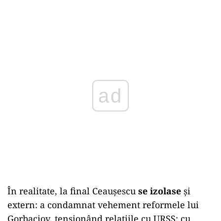
ad
În realitate, la final Ceaușescu
se izolase
și
extern: a condamnat vehement reformele lui
Gorbaciov, tensionând relațiile cu URSS; cu