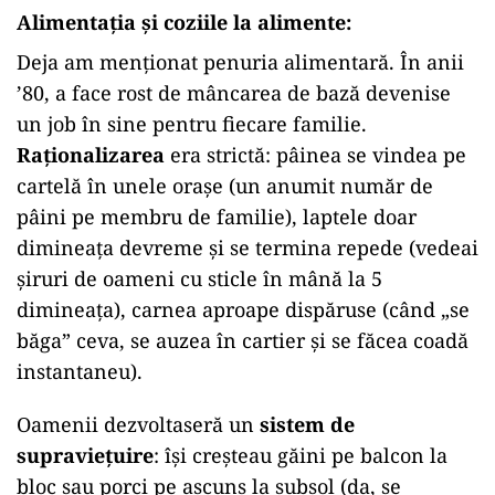
Alimentația și coziile la alimente
:
Deja am menționat penuria alimentară. În anii
’80, a face rost de mâncarea de bază devenise
un job în sine pentru fiecare familie.
Raționalizarea
era strictă: pâinea se vindea pe
cartelă în unele orașe (un anumit număr de
pâini pe membru de familie), laptele doar
dimineața devreme și se termina repede (vedeai
șiruri de oameni cu sticle în mână la 5
dimineața), carnea aproape dispăruse (când „se
băga” ceva, se auzea în cartier și se făcea coadă
instantaneu).
Oamenii dezvoltaseră un
sistem de
supraviețuire
: își creșteau găini pe balcon la
bloc sau porci pe ascuns la subsol (da, se