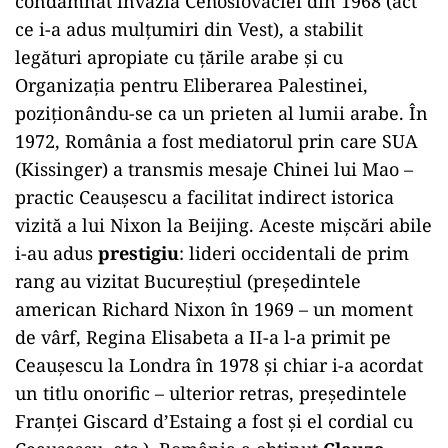
condamnat invazia Cehoslovaciei din 1968 (act
ce i-a adus mulțumiri din Vest), a stabilit
legături apropiate cu țările arabe și cu
Organizația pentru Eliberarea Palestinei,
poziționându-se ca un prieten al lumii arabe. În
1972, România a fost mediatorul prin care SUA
(Kissinger) a transmis mesaje Chinei lui Mao –
practic Ceaușescu a facilitat indirect istorica
vizită a lui Nixon la Beijing. Aceste mișcări abile
i-au adus
prestigiu
: lideri occidentali de prim
rang au vizitat Bucureștiul (președintele
american Richard Nixon în 1969 – un moment
de vârf, Regina Elisabeta a II-a l-a primit pe
Ceaușescu la Londra în 1978 și chiar i-a acordat
un titlu onorific – ulterior retras, președintele
Franței Giscard d’Estaing a fost și el cordial cu