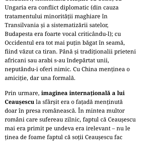
Ungaria era conflict diplomatic (din cauza
tratamentului minorității maghiare în
Transilvania și a sistematizării satelor,
Budapesta era foarte vocal criticându-l); cu
Occidentul era tot mai puțin băgat în seamă,
fiind văzut ca tiran. Până și tradiționalii prieteni
africani sau arabi s-au îndepărtat unii,
neputându-i oferi nimic. Cu China menținea o
amiciție, dar una formală.
Prin urmare,
imaginea internațională a lui
Ceaușescu
la sfârșit era o fațadă menținută
doar în presa românească. În mintea multor
români care sufereau zilnic, faptul că Ceaușescu
mai era primit pe undeva era irelevant – nu le
ținea de foame faptul că soții Ceaușescu fac