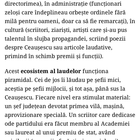
directorimea), în administrație (funcționari
zeloși care îndeplineau orbește ordinele fără
milă pentru oameni, doar ca să fie remarcați), în
cultură (scriitori, ziariști, artiști care și-au pus
talentul în slujba propagandei, scriind poezii
despre Ceaușescu sau articole laudative,
primind în schimb premii și funcții).
Acest
ecosistem al laudelor
funcționa
piramidal. Cei de jos îi lăudau pe șefii mici,
aceștia pe șefii mijlocii, și tot așa, până sus la
Ceaușescu. Fiecare nivel era stimulat material:
un șef județean devotat primea vilă, mașină,
aprovizionare specială. Un scriitor care dedicase
ode partidului era făcut membru al Academiei
sau laureat al unui premiu de stat, având