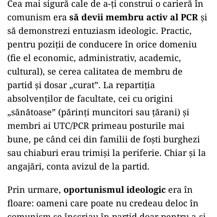
Cea mai sigură cale de a-ți construi o carieră în
comunism era
să devii membru activ al PCR
și
să demonstrezi entuziasm ideologic. Practic,
pentru poziții de conducere în orice domeniu
(fie el economic, administrativ, academic,
cultural), se cerea calitatea de membru de
partid și dosar „curat”. La repartiția
absolvenților de facultate, cei cu origini
„sănătoase” (părinți muncitori sau țărani) și
membri ai UTC/PCR primeau posturile mai
bune, pe când cei din familii de foști burghezi
sau chiaburi erau trimiși la periferie. Chiar și la
angajări, conta avizul de la partid.
Prin urmare,
oportunismul ideologic
era în
floare: oameni care poate nu credeau deloc în
comunism se înscriau în partid doar pentru a-și