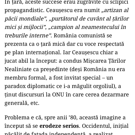
În țară, aceste succese erau zugrăvite cu sclipici
propagandistic. Ceaușescu era numit
„artizan al
păcii mondiale”
,
„purtătorul de cuvânt al țărilor
mici și mijlocii”
,
„campion al neamestecului în
treburile interne”
. România comunistă se
prezenta ca o țară mică dar cu voce respectată
pe plan internațional. Iar Ceaușescu chiar a
jucat abil la început: a condus Mișcarea Țărilor
Nealiniate ca președinte (deși România nu era
membru formal, a fost invitat special – un
paradox diplomatic ce i-a măgulit orgoliul), a
ținut discursuri la ONU în care cerea dezarmare
generală, etc.
Problema e că, spre anii ’80, această imagine a
început să se
erodeze serios
. Occidentul, inițial
păcălit de fațada independentă, a realizat