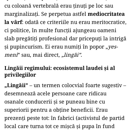
cu coloană vertebrală erau ținuți pe loc sau
marginalizați. Se perpetua astfel
mediocritatea
la vârf
: odată ce criteriile nu erau meritocratice,
ci politice, în multe funcții ajungeau oameni
slab pregătiți profesional dar pricepuți la intrigă
și pupincurism. Ei erau numiți în popor „
yes-
meni
” sau, mai direct,
„lingăi”
.
Lingăii regimului: ecosistemul laudei și al
privilegiilor
„
Lingăii”
– un termen colocvial foarte sugestiv –
desemnează acele persoane care ridicau
osanale conducerii și se puneau bine cu
superiorii pentru a obține beneficii. Erau
prezenți peste tot: în fabrici (activistul de partid
local care turna tot ce mișcă și pupa în fund