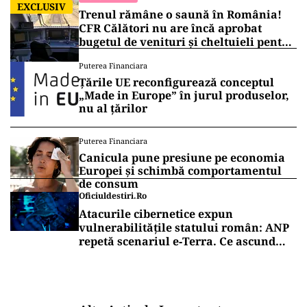
EXCLUSIV
Trenul rămâne o saună în România!
CFR Călători nu are încă aprobat
bugetul de venituri și cheltuieli pentru
2026
Puterea Financiara
Țările UE reconfigurează conceptul
„Made in Europe” în jurul produselor,
nu al țărilor
Puterea Financiara
Canicula pune presiune pe economia
Europei și schimbă comportamentul
de consum
Oficiuldestiri.ro
Atacurile cibernetice expun
vulnerabilitățile statului român: ANP
repetă scenariul e‑Terra. Ce ascund
comunicările oficiale și cine răspunde
pentru mentenanța IT a instituțiilor
publice