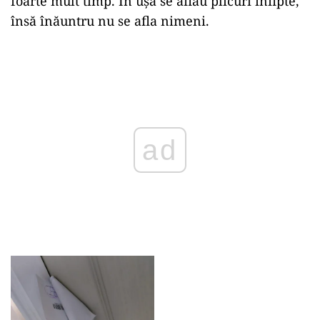
foarte mult timp. În ușă se aflau plicuri înfipte,
însă înăuntru nu se afla nimeni.
Play