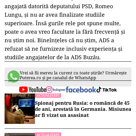
angajată datorită deputatului PSD, Romeo
Lungu, și nu ar avea finalizate studiile
superioare. Însă gurile rele pot spune multe,
poate o avea vreo facultate la fără frecvență și
nu știm noi. Bineînțeles că nu știm, ADS a
refuzat să ne furnizeze inclusiv experiența și
studiile angajatelor de la ADS Buzău.
Vrei să fii mereu la curent cu toate știrile? Urmărește
Puterea.ro și pe canalul de WhatsApp
ACTUALITATE
Spionaj pentru Rusia: o româncă de 45
de ani, arestată în Germania. Misiunea
ar fi vizat un asasinat
ACTUALITATE