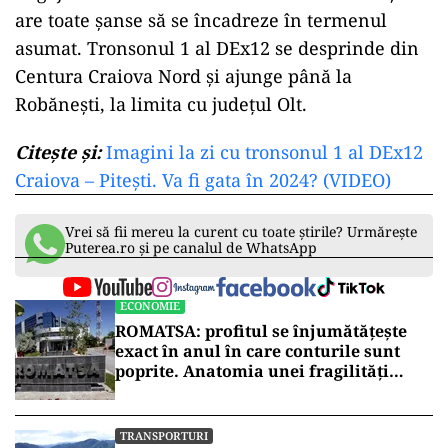
are toate șanse să se încadreze în termenul
asumat. Tronsonul 1 al DEx12 se desprinde din
Centura Craiova Nord și ajunge până la
Robănești, la limita cu județul Olt.
Citește și:
Imagini la zi cu tronsonul 1 al DEx12
Craiova – Pitești. Va fi gata în 2024? (VIDEO)
Vrei să fii mereu la curent cu toate știrile? Urmărește
Puterea.ro și pe canalul de WhatsApp
ECONOMIE
ROMATSA: profitul se înjumătățește
exact în anul în care conturile sunt
poprite. Anatomia unei fragilități
anunțate
TRANSPORTURI