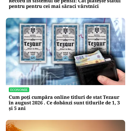
Record în sistemul de pensii: Cât plătește statul
pentru pentru cei mai săraci vârstnici
ECONOMIE
Cum poți cumpăra online titluri de stat Tezaur
în august 2026 . Ce dobânzi sunt titlurile de 1, 3
și 5 ani