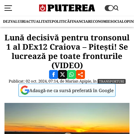
DEZVALUIRI
ACTUALITATE
POLITICĂ
FINANCIAR
ECONOMIE
SOCIAL
OPIN
Lună decisivă pentru tronsonul
1 al DEx12 Craiova – Pitești! Se
lucrează pe toate fronturile
(VIDEO)
Publicat: 02 oct. 2024, 07:14, de
Marian Apipie
, în
TRANSPORTURI
Adaugă-ne ca sursă preferată în Google