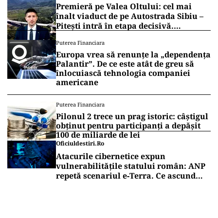
Premieră pe Valea Oltului: cel mai
înalt viaduct de pe Autostrada Sibiu –
Pitești intră în etapa decisivă.
Secretarul de stat Horațiu Cosma
Puterea Financiara
anunță unde s-a ajuns cu lucrările
Europa vrea să renunțe la „dependența
(VIDEO)
Palantir”. De ce este atât de greu să
înlocuiască tehnologia companiei
americane
Puterea Financiara
Pilonul 2 trece un prag istoric: câștigul
obținut pentru participanți a depășit
100 de miliarde de lei
Oficiuldestiri.ro
Atacurile cibernetice expun
vulnerabilitățile statului român: ANP
repetă scenariul e‑Terra. Ce ascund
comunicările oficiale și cine răspunde
pentru mentenanța IT a instituțiilor
publice