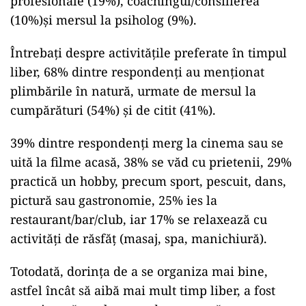
profesionale (19%), coachingul/consilierea
(10%)şi mersul la psiholog (9%).
Întrebaţi despre activităţile preferate în timpul
liber, 68% dintre respondenţi au menţionat
plimbările în natură, urmate de mersul la
cumpărături (54%) şi de citit (41%).
39% dintre respondenţi merg la cinema sau se
uită la filme acasă, 38% se văd cu prietenii, 29%
practică un hobby, precum sport, pescuit, dans,
pictură sau gastronomie, 25% ies la
restaurant/bar/club, iar 17% se relaxează cu
activităţi de răsfăţ (masaj, spa, manichiură).
Totodată, dorinţa de a se organiza mai bine,
astfel încât să aibă mai mult timp liber, a fost