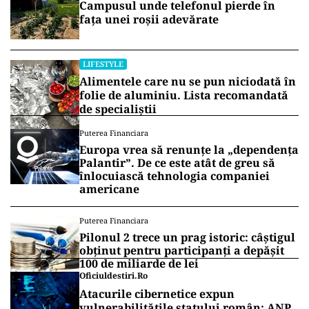
Campusul unde telefonul pierde în
fața unei roșii adevărate
LIFESTYLE
Alimentele care nu se pun niciodată în
folie de aluminiu. Lista recomandată
de specialiștii
Puterea Financiara
Europa vrea să renunțe la „dependența
Palantir”. De ce este atât de greu să
înlocuiască tehnologia companiei
americane
Puterea Financiara
Pilonul 2 trece un prag istoric: câștigul
obținut pentru participanți a depășit
100 de miliarde de lei
Oficiuldestiri.ro
Atacurile cibernetice expun
vulnerabilitățile statului român: ANP