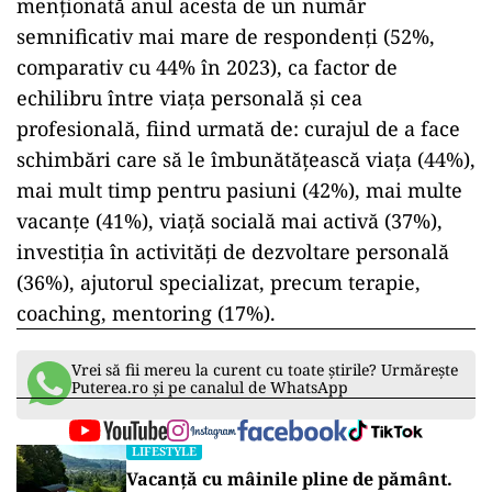
menţionată anul acesta de un număr
semnificativ mai mare de respondenţi (52%,
comparativ cu 44% în 2023), ca factor de
echilibru între viaţa personală şi cea
profesională, fiind urmată de: curajul de a face
schimbări care să le îmbunătăţească viaţa (44%),
mai mult timp pentru pasiuni (42%), mai multe
vacanţe (41%), viaţă socială mai activă (37%),
investiţia în activităţi de dezvoltare personală
(36%), ajutorul specializat, precum terapie,
coaching, mentoring (17%).
Vrei să fii mereu la curent cu toate știrile? Urmărește
Puterea.ro și pe canalul de WhatsApp
LIFESTYLE
Vacanță cu mâinile pline de pământ.