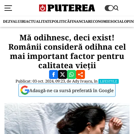
DEZVALUIRI
ACTUALITATE
POLITICĂ
FINANCIAR
ECONOMIE
SOCIAL
OPIN
Mă odihnesc, deci exist!
Românii consideră odihna cel
mai important factor pentru
calitatea vieţii
Publicat: 03 oct. 2024, 09:23, de
Ady Ivașcu
, în
LIFESTYLE
Adaugă-ne ca sursă preferată în Google