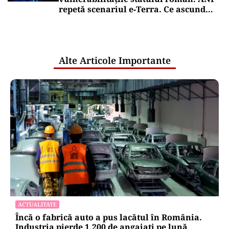
repetă scenariul e‑Terra. Ce ascund
comunicările oficiale și cine răspunde
pentru mentenanța IT a instituțiilor
publice
Alte Articole Importante
ACTUALITATE
Încă o fabrică auto a pus lacătul în România.
Industria pierde 1.200 de angajați pe lună