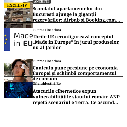
ANCHETE
EXCLUSIV
Scandalul apartamentelor din
București ajunge la giganții
rezervărilor: Airbnb și Booking.com
anunță măsuri și cer respectarea legii
Puterea Financiara
Țările UE reconfigurează conceptul
„Made in Europe” în jurul produselor,
nu al țărilor
Puterea Financiara
Canicula pune presiune pe economia
Europei și schimbă comportamentul
de consum
Oficiuldestiri.ro
Atacurile cibernetice expun
vulnerabilitățile statului român: ANP
repetă scenariul e‑Terra. Ce ascund
comunicările oficiale și cine răspunde
pentru mentenanța IT a instituțiilor
publice