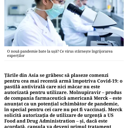
O nouă pandemie bate la uşă? Ce virus stârneşte îngrijorarea
experţilor
Țările din Asia se grăbesc să plaseze comenzi
pentru cea mai recentă armă împotriva Covid-19: o
pastilă antivirală care nici măcar nu este
autorizată pentru utilizare. Molnupiravir – produs
de compania farmaceutică americană Merck – este
anunțat ca un potențial schimbător de pandemie,
în special pentru cei care nu pot fi vaccinați. Merck
solicită autorizația de utilizare de urgență a US
Food and Drug Administration – și, dacă este
acordată, capsula va deveni primul tratament