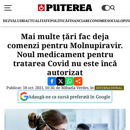
DEZVALUIRI
ACTUALITATE
POLITICĂ
FINANCIAR
ECONOMIE
SOCIAL
OPIN
Mai multe țări fac deja
comenzi pentru Molnupiravir.
Noul medicament pentru
tratarea Covid nu este încă
autorizat
Publicat: 18 oct. 2021, 10:30, de
Mihaela Verdes
, în
INTERNAȚIONAL
Adaugă-ne ca sursă preferată în Google