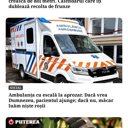
crească de doi metri. Calendarul care îți
dublează recolta de frunze
SOCIAL
Ambulanța cu escală la aprozar. Dacă vrea
Dumnezeu, pacientul ajunge; dacă nu, măcar
luăm niște roșii