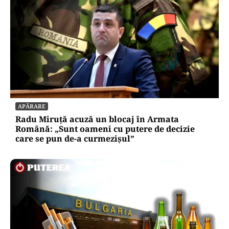
APĂRARE
Radu Miruță acuză un blocaj în Armata
Română: „Sunt oameni cu putere de decizie
care se pun de-a curmezișul”