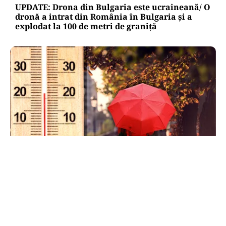
UPDATE: Drona din Bulgaria este ucraineană/ O
dronă a intrat din România în Bulgaria şi a
explodat la 100 de metri de graniţă
METEO
Când scad temperaturile în București sub 25 de
grade. Ce arată prognoza pentru septembrie
2026