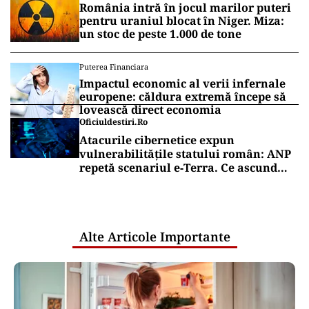
România intră în jocul marilor puteri
pentru uraniul blocat în Niger. Miza:
un stoc de peste 1.000 de tone
Puterea Financiara
Impactul economic al verii infernale
europene: căldura extremă începe să
lovească direct economia
Oficiuldestiri.ro
Atacurile cibernetice expun
vulnerabilitățile statului român: ANP
repetă scenariul e‑Terra. Ce ascund
comunicările oficiale și cine răspunde
pentru mentenanța IT a instituțiilor
publice
Alte Articole Importante