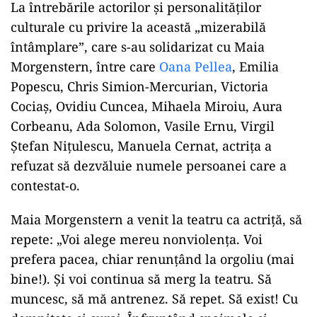
La întrebările actorilor şi personalităţilor
culturale cu privire la această „mizerabilă
întâmplare”, care s-au solidarizat cu Maia
Morgenstern, între care
Oana Pellea
, Emilia
Popescu, Chris Simion-Mercurian, Victoria
Cociaş, Ovidiu Cuncea, Mihaela Miroiu, Aura
Corbeanu, Ada Solomon, Vasile Ernu, Virgil
Ştefan Niţulescu, Manuela Cernat, actriţa a
refuzat să dezvăluie numele persoanei care a
contestat-o.
Maia Morgenstern a venit la teatru ca actriță, să
repete: „Voi alege mereu nonviolența. Voi
prefera pacea, chiar renunțând la orgoliu (mai
bine!). Și voi continua să merg la teatru. Să
muncesc, să mă antrenez. Să repet. Să exist! Cu