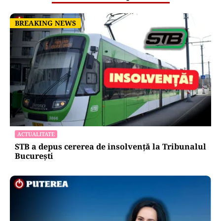
BREAKING NEWS
BREAKING NEWS
ACTUALITATE
STB a depus cererea de insolvență la Tribunalul
București