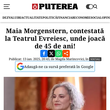
DEZVALUIRI
ACTUALITATE
POLITICĂ
FINANCIAR
ECONOMIE
SOCIAL
OPIN
Maia Morgenstern, contestată
la Teatrul Evreiesc, unde joacă
de 45 de ani!
Publicat: 13 ian. 2025, 20:43, de
Magda Marincovici
, în
SOCIAL
Adaugă-ne ca sursă preferată în Google