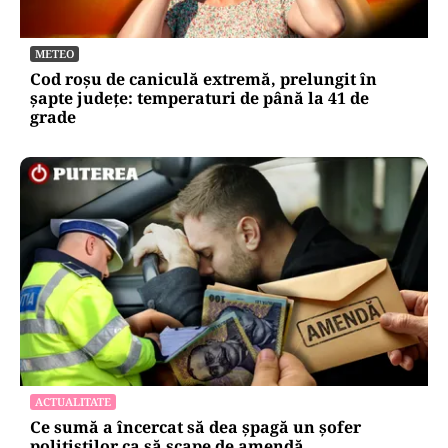
METEO
Cod roșu de caniculă extremă, prelungit în
șapte județe: temperaturi de până la 41 de
grade
ACTUALITATE
Ce sumă a încercat să dea șpagă un șofer
polițiștilor ca să scape de amendă