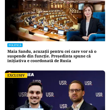
POLITICĂ
Maia Sandu, acuzații pentru cei care vor să o
suspende din funcție. Președinta spune că
inițiativa e coordonată de Rusia
EXCLUSIV
EXCLUSIV