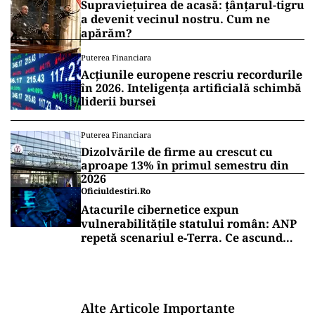
Supraviețuirea de acasă: țânțarul-tigru
a devenit vecinul nostru. Cum ne
apărăm?
Puterea Financiara
Acțiunile europene rescriu recordurile
în 2026. Inteligența artificială schimbă
liderii bursei
Puterea Financiara
Dizolvările de firme au crescut cu
aproape 13% în primul semestru din
2026
Oficiuldestiri.ro
Atacurile cibernetice expun
vulnerabilitățile statului român: ANP
repetă scenariul e‑Terra. Ce ascund
comunicările oficiale și cine răspunde
pentru mentenanța IT a instituțiilor
publice
Alte Articole Importante