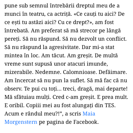
pune sub semnul întrebării dreptul meu de a
munci în teatru, ca actriţă. «Ce cauţi tu aici? De
ce eşti tu astăzi aici? Cu ce drept?», am fost
întrebată. Am preferat să mă strecor pe lângă
pereţi. Să nu răspund. Să nu dezvolt un conflict.
Să nu răspund la agresivitate. Dar mi-a stat
mintea în loc. Am tăcut. Am greşit. De multă
vreme sunt supusă unor atacuri imunde,
mizerabile. Nedemne. Calomnioase. Defăimare.
Am încercat să nu pun la suflet. Să mă fac că nu
observ. Te pui cu toţi… treci, dragă, mai departe!
Mă sfătuiau mulţi. Cred c-am greşit. E prea mult.
E oribil. Copiii mei au fost alungaţi din TES.
Acum e rândul meu?!”, a scris
Maia
Morgenstern
pe pagina de Facebook.