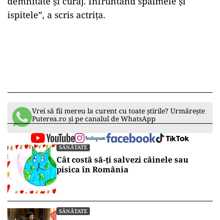
demnitate și curaj. Înfruntând spaimele și
ispitele”, a scris actrița.
Vrei să fii mereu la curent cu toate știrile? Urmărește
Puterea.ro și pe canalul de WhatsApp
SĂNĂTATE
Cât costă să-ți salvezi câinele sau
pisica în România
SĂNĂTATE