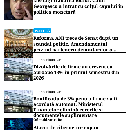
Mesia și trădarea leului: Călin
Georgescu a intrat cu colțul capului în
politica monetară
POLITICĂ
Reforma ANI trece de Senat după un
scandal politic. Amendamentul
privind partenerii demnitarilor a
inflamat dezbaterile
Puterea Financiara
Dizolvările de firme au crescut cu
aproape 13% în primul semestru din
2026
Puterea Financiara
Bonificația de 3% pentru firme va fi
acordată automat. Ministerul
Finanțelor elimină cererile și
documentele suplimentare
Oficiuldestiri.ro
Atacurile cibernetice expun