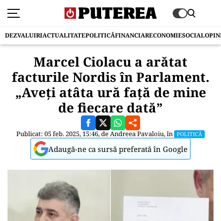
DEZVALUIRI
ACTUALITATE
POLITICĂ
FINANCIAR
ECONOMIE
SOCIAL
OPIN
Marcel Ciolacu a arătat
facturile Nordis în Parlament.
„Aveți atâta ură față de mine
de fiecare dată”
Publicat: 05 feb. 2025, 15:46, de
Andreea Pavaloiu
, în
POLITICĂ
Adaugă-ne ca sursă preferată în Google