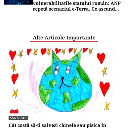
vulnerabilitățile statului român: ANP
repetă scenariul e‑Terra. Ce ascund
comunicările oficiale și cine răspunde
pentru mentenanța IT a instituțiilor
publice
Alte Articole Importante
SĂNĂTATE
Cât costă să-ți salvezi câinele sau pisica în