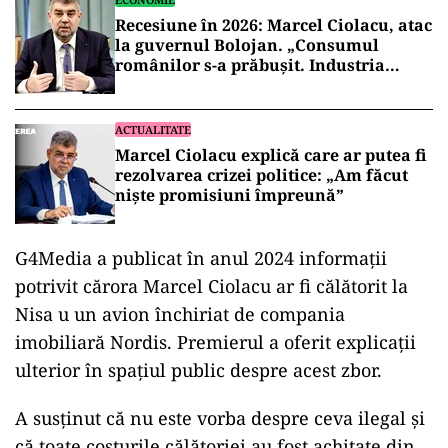
Recesiune în 2026: Marcel Ciolacu, atac
la guvernul Bolojan. „Consumul
românilor s-a prăbușit. Industria
scade”
ACTUALITATE
Marcel Ciolacu explică care ar putea fi
rezolvarea crizei politice: „Am făcut
nişte promisiuni împreună”
G4Media a publicat în anul 2024 informații
potrivit cărora Marcel Ciolacu ar fi călătorit la
Nisa u un avion închiriat de compania
imobiliară Nordis. Premierul a oferit explicații
ulterior în spațiul public despre acest zbor.
A susținut că nu este vorba despre ceva ilegal și
că toate costurile călătoriei au fost achitate din