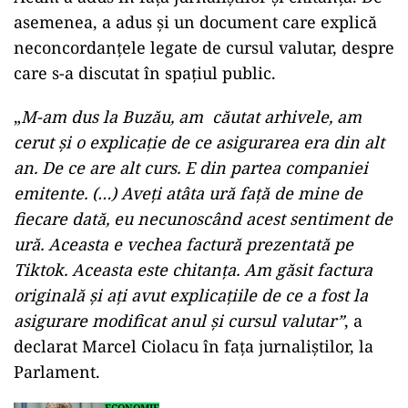
asemenea, a adus și un document care explică
neconcordanțele legate de cursul valutar, despre
care s-a discutat în spațiul public.
„
M-am dus la Buzău, am căutat arhivele, am
cerut și o explicație de ce asigurarea era din alt
an. De ce are alt curs. E din partea companiei
emitente. (…) Aveți atâta ură față de mine de
fiecare dată, eu necunoscând acest sentiment de
ură. Aceasta e vechea factură prezentată pe
Tiktok. Aceasta este chitanța. Am găsit factura
originală și ați avut explicațiile de ce a fost la
asigurare modificat anul și cursul valutar”
, a
declarat Marcel Ciolacu în fața jurnaliștilor, la
Parlament.
ECONOMIE