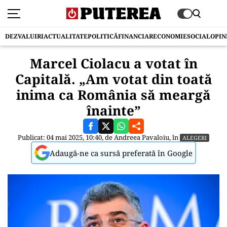
DEZVALUIRI
ACTUALITATE
POLITICĂ
FINANCIAR
ECONOMIE
SOCIAL
OPIN
Marcel Ciolacu a votat în
Capitală. „Am votat din toată
inima ca România să meargă
înainte”
Publicat: 04 mai 2025, 10:40, de
Andreea Pavaloiu
, în
ALEGERI
Adaugă-ne ca sursă preferată în Google