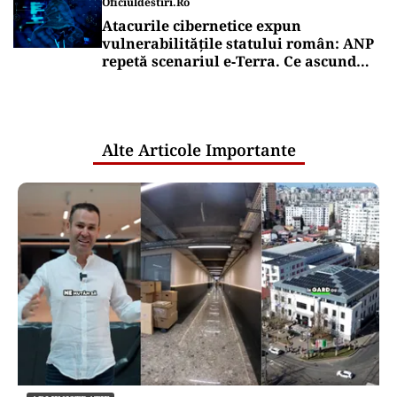
Oficiuldestiri.ro
Atacurile cibernetice expun
vulnerabilitățile statului român: ANP
repetă scenariul e‑Terra. Ce ascund
comunicările oficiale și cine răspunde
pentru mentenanța IT a instituțiilor
publice
Alte Articole Importante