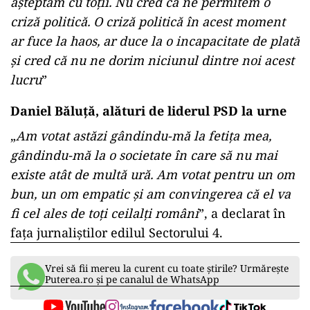
așteptăm cu toții. Nu cred că ne permitem o
criză politică. O criză politică în acest moment
ar fuce la haos, ar duce la o incapacitate de plată
și cred că nu ne dorim niciunul dintre noi acest
lucru
”
Daniel Băluță, alături de liderul PSD la urne
„
Am votat astăzi gândindu-mă la fetița mea,
gândindu-mă la o societate în care să nu mai
existe atât de multă ură. Am votat pentru un om
bun, un om empatic și am convingerea că el va
fi cel ales de toți ceilalți români
”, a declarat în
fața jurnaliștilor edilul Sectorului 4.
Vrei să fii mereu la curent cu toate știrile? Urmărește
Puterea.ro și pe canalul de WhatsApp