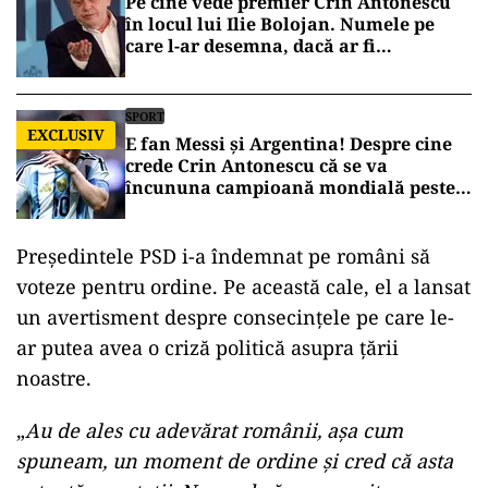
Pe cine vede premier Crin Antonescu
în locul lui Ilie Bolojan. Numele pe
care l-ar desemna, dacă ar fi
președinte
SPORT
EXCLUSIV
E fan Messi și Argentina! Despre cine
crede Crin Antonescu că se va
încununa campioană mondială peste
câteva zile
Președintele PSD i-a îndemnat pe români să
voteze pentru ordine. Pe această cale, el a lansat
un avertisment despre consecințele pe care le-
ar putea avea o criză politică asupra țării
noastre.
„
Au de ales cu adevărat românii, așa cum
spuneam, un moment de ordine și cred că asta