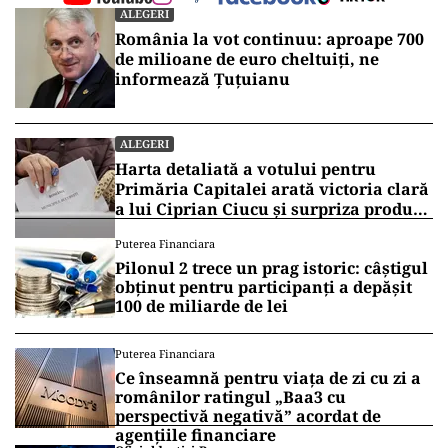
ALEGERI
România la vot continuu: aproape 700
de milioane de euro cheltuiți, ne
informează Țuțuianu
ALEGERI
Harta detaliată a votului pentru
Primăria Capitalei arată victoria clară
a lui Ciprian Ciucu și surpriza produsă
de Anca Alexandrescu
Puterea Financiara
Pilonul 2 trece un prag istoric: câștigul
obținut pentru participanți a depășit
100 de miliarde de lei
Puterea Financiara
Ce înseamnă pentru viața de zi cu zi a
românilor ratingul „Baa3 cu
perspectivă negativă” acordat de
agențiile financiare