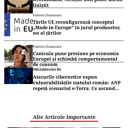
liniștit
Puterea Financiara
Țările UE reconfigurează conceptul
„Made in Europe” în jurul produselor,
nu al țărilor
Puterea Financiara
Canicula pune presiune pe economia
Europei și schimbă comportamentul
de consum
Oficiuldestiri.ro
Atacurile cibernetice expun
vulnerabilitățile statului român: ANP
repetă scenariul e‑Terra. Ce ascund
comunicările oficiale și cine răspunde
pentru mentenanța IT a instituțiilor
publice
Alte Articole Importante