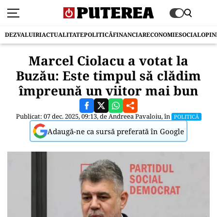
DEZVALUIRI
ACTUALITATE
POLITICĂ
FINANCIAR
ECONOMIE
SOCIAL
OPIN
Marcel Ciolacu a votat la
Buzău: Este timpul să clădim
împreună un viitor mai bun
Publicat: 07 dec. 2025, 09:13, de
Andreea Pavaloiu
, în
POLITICĂ
Adaugă-ne ca sursă preferată în Google