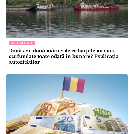
ACTUALITATE
Două azi, două mâine: de ce barjele nu sunt
scufundate toate odată în Dunăre? Explicația
autorităților