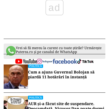
Vrei să fii mereu la curent cu toate știrile? Urmărește
Puterea.ro și pe canalul de WhatsApp
POLITICĂ
Cum a ajuns Guvernul Bolojan să
piardă 11 hotărâri în instanță
POLITICĂ
AUR și-a făcut site de suspendare.
Deocamdată, Nicușor Dan poate dormi