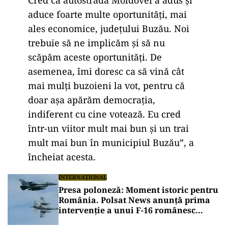
aduce foarte multe oportunități,
mai
ales economice, județului Buzău.
Noi
trebuie să ne implicăm și să nu
scăpăm aceste oportunități.
De
asemenea, îmi doresc ca să vină cât
mai mulți buzoieni la vot,
pentru că
doar așa apărăm democrația,
indiferent cu cine votează.
Eu cred
într-un viitor mult mai bun și un trai
mult mai bun în municipiul Buzău”, a
încheiat acesta.
INTERNAȚIONAL
Presa poloneză: Moment istoric pentru
România. Polsat News anunță prima
intervenție a unui F-16 românesc
împotriva unei drone în spațiul aerian