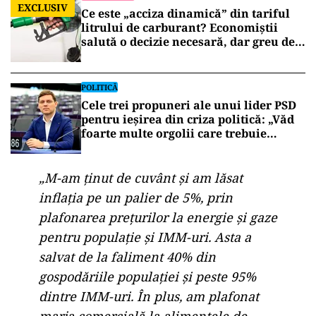
EXCLUSIV
Ce este „acciza dinamică” din tariful
litrului de carburant? Economiștii
salută o decizie necesară, dar greu de
aplicat
POLITICĂ
Cele trei propuneri ale unui lider PSD
pentru ieșirea din criza politică: „Văd
foarte multe orgolii care trebuie
depășite”
„M-am ținut de cuvânt și am lăsat
inflația pe un palier de 5%, prin
plafonarea prețurilor la energie și gaze
pentru populație și IMM-uri. Asta a
salvat de la faliment 40% din
gospodăriile populației și peste 95%
dintre IMM-uri. În plus, am plafonat