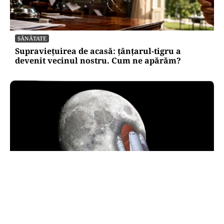
SĂNĂTATE
Supraviețuirea de acasă: țânțarul-tigru a
devenit vecinul nostru. Cum ne apărăm?
INTERNAȚIONAL
O bucată uriașă dintr-o rachetă SpaceX ar fi