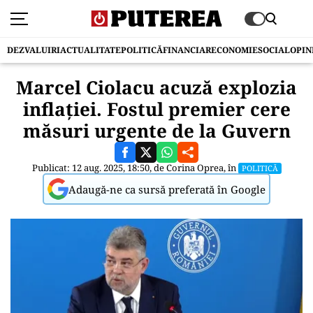
DEZVALUIRI
ACTUALITATE
POLITICĂ
FINANCIAR
ECONOMIE
SOCIAL
OPIN
Marcel Ciolacu acuză explozia
inflației. Fostul premier cere
măsuri urgente de la Guvern
Publicat: 12 aug. 2025, 18:50, de
Corina Oprea
, în
POLITICĂ
Adaugă-ne ca sursă preferată în Google