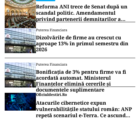
Reforma ANI trece de Senat după un
scandal politic. Amendamentul
privind partenerii demnitarilor a
inflamat dezbaterile
Puterea Financiara
Dizolvările de firme au crescut cu
aproape 13% în primul semestru din
2026
Puterea Financiara
Bonificația de 3% pentru firme va fi
acordată automat. Ministerul
Finanțelor elimină cererile și
documentele suplimentare
Oficiuldestiri.ro
Atacurile cibernetice expun
vulnerabilitățile statului român: ANP
repetă scenariul e‑Terra. Ce ascund
comunicările oficiale și cine răspunde
pentru mentenanța IT a instituțiilor
publice