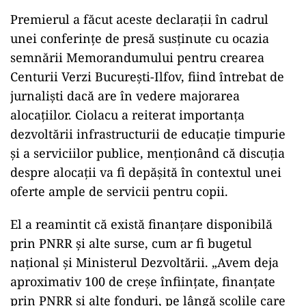
Premierul a făcut aceste declarații în cadrul
unei conferințe de presă susținute cu ocazia
semnării Memorandumului pentru crearea
Centurii Verzi București-Ilfov, fiind întrebat de
jurnaliști dacă are în vedere majorarea
alocațiilor. Ciolacu a reiterat importanța
dezvoltării infrastructurii de educație timpurie
și a serviciilor publice, menționând că discuția
despre alocații va fi depășită în contextul unei
oferte ample de servicii pentru copii.
El a reamintit că există finanțare disponibilă
prin PNRR și alte surse, cum ar fi bugetul
național și Ministerul Dezvoltării. „Avem deja
aproximativ 100 de creșe înființate, finanțate
prin PNRR și alte fonduri, pe lângă școlile care