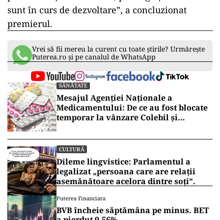
sunt în curs de dezvoltare”, a concluzionat
premierul.
Vrei să fii mereu la curent cu toate știrile? Urmărește
Puterea.ro și pe canalul de WhatsApp
SĂNĂTATE
Mesajul Agenției Naționale a
Medicamentului: De ce au fost blocate
temporar la vânzare Colebil și
Panzcebil
CULTURĂ
Dileme lingvistice: Parlamentul a
legalizat „persoana care are relații
asemănătoare acelora dintre soți”.
Puterea Financiara
BVB încheie săptămâna pe minus. BET
a pierdut 0,56%