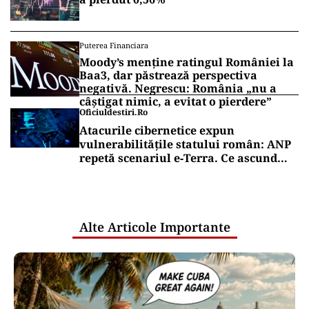
Puterea Financiara
Moody’s menține ratingul României la
Baa3, dar păstrează perspectiva
negativă. Negrescu: România „nu a
câștigat nimic, a evitat o pierdere”
Oficiuldestiri.ro
Atacurile cibernetice expun
vulnerabilitățile statului român: ANP
repetă scenariul e‑Terra. Ce ascund
comunicările oficiale și cine răspunde
pentru mentenanța IT a instituțiilor
publice
Alte Articole Importante