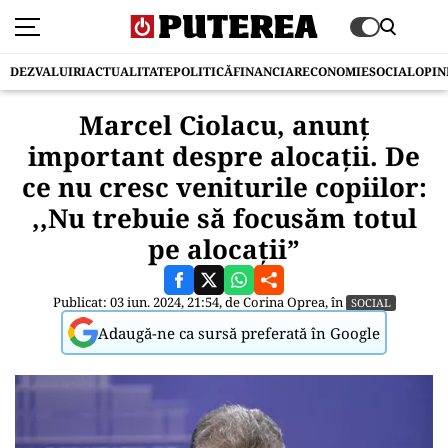
DEZVALUIRI
ACTUALITATE
POLITICĂ
FINANCIAR
ECONOMIE
SOCIAL
OPIN
Marcel Ciolacu, anunț
important despre alocații. De
ce nu cresc veniturile copiilor:
,,Nu trebuie să focusăm totul
pe alocații”
Publicat: 03 iun. 2024, 21:54, de
Corina Oprea
, în
SOCIAL
Adaugă-ne ca sursă preferată în Google