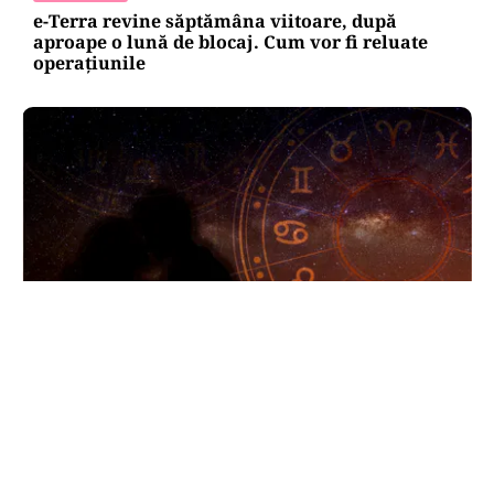
e-Terra revine săptămâna viitoare, după
aproape o lună de blocaj. Cum vor fi reluate
operațiunile
HOROSCOP
Horoscop 8 august 2026. Trei zodii trec prin
momente de cumpănă: o despărțire sau o veste
neașteptată le schimbă planurile