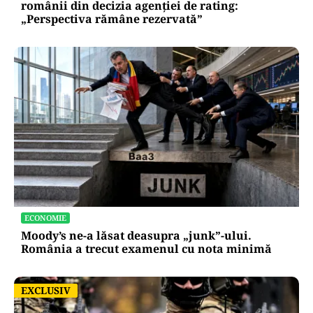
românii din decizia agenției de rating:
„Perspectiva rămâne rezervată”
ECONOMIE
Moody’s ne-a lăsat deasupra „junk”-ului.
România a trecut examenul cu nota minimă
EXCLUSIV
EXCLUSIV