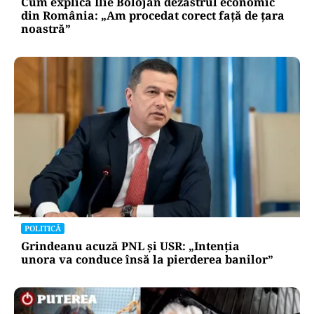
Cum explică Ilie Bolojan dezastrul economic
din România: „Am procedat corect față de țara
noastră”
POLITICĂ
Grindeanu acuză PNL și USR: „Intenția
unora va conduce însă la pierderea banilor”