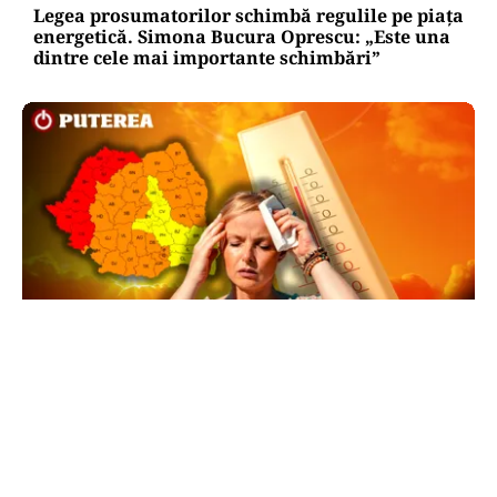
Legea prosumatorilor schimbă regulile pe piața
energetică. Simona Bucura Oprescu: „Este una
dintre cele mai importante schimbări”
METEO
Cod roșu de caniculă extremă, prelungit în
șapte județe: temperaturi de până la 41 de
grade