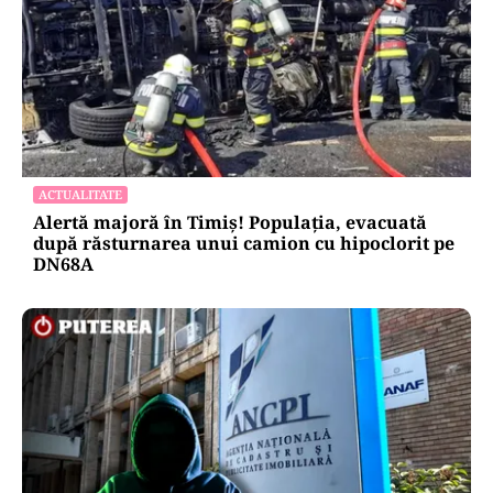
ACTUALITATE
Alertă majoră în Timiș! Populația, evacuată
după răsturnarea unui camion cu hipoclorit pe
DN68A