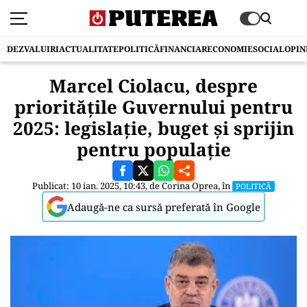
DEZVALUIRI
ACTUALITATE
POLITICĂ
FINANCIAR
ECONOMIE
SOCIAL
OPIN
Marcel Ciolacu, despre
prioritățile Guvernului pentru
2025: legislație, buget și sprijin
pentru populație
Publicat: 10 ian. 2025, 10:43, de
Corina Oprea
, în
POLITICĂ
Adaugă-ne ca sursă preferată în Google