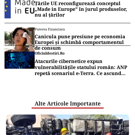
Țările UE reconfigurează conceptul
„Made in Europe” în jurul produselor,
nu al țărilor
Puterea Financiara
Canicula pune presiune pe economia
Europei și schimbă comportamentul
de consum
Oficiuldestiri.ro
Atacurile cibernetice expun
vulnerabilitățile statului român: ANP
repetă scenariul e‑Terra. Ce ascund
comunicările oficiale și cine răspunde
pentru mentenanța IT a instituțiilor
publice
Alte Articole Importante