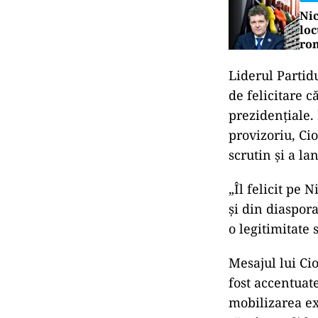
Nic
loc
ro
Liderul
Partid
de
felicitare
c
prezidențiale.
provizoriu,
Ci
scrutin
și
a
la
„
Îl
felicit
pe
N
și
din
diaspor
o
legitimitate
Mesajul
lui
Ci
fost
accentuat
mobilizarea
e