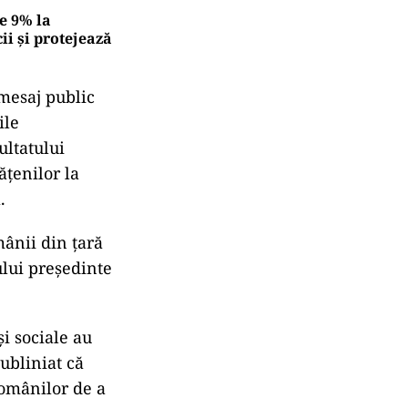
e 9% la
ii și protejează
mesaj
public
ile
ultatului
ățenilor
la
.
mânii
din
țară
ului
președinte
și
sociale
au
subliniat
că
omânilor
de
a