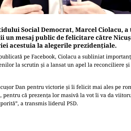
tidului
Social
Democrat,
Marcel
Ciolacu,
a
ii
un
mesaj
public
de
felicitare
către
Nicu
riei
acestuia
la
alegerile
prezidențiale.
publicată pe Facebook
,
Ciolacu
a
subliniat
importan
enilor
la
scrutin
și
a
lansat
un
apel
la
reconciliere
ș
icușor
Dan
pentru
victorie
și
îi
felicit
mai
ales
pe
ro
a,
pentru
că
prezența
lor
masivă
la
vot
îi
va
da
viitor
sporită”,
a
transmis
liderul
PSD.
Play