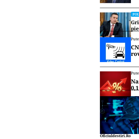
POL
Gri
pie
Pute
CN
ro
Pute
Na
0,
Oficiuldestiri.ro