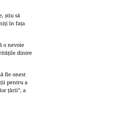
e,
știu
să
niți
în
fața
tă
o
nevoie
ritățile
dintre
să
fie
onest
ții
pentru
a
lor
țării”,
a