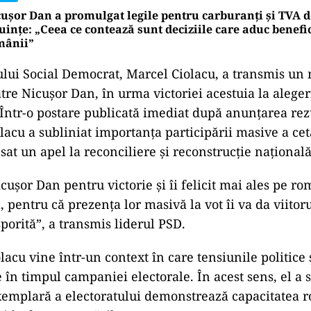
ușor Dan a promulgat legile pentru carburanți și TVA d
uințe: „Ceea ce contează sunt deciziile care aduc benefic
mânii”
ului
Social
Democrat,
Marcel
Ciolacu,
a
transmis
un
ătre
Nicușor
Dan,
în
urma
victoriei
acestuia
la
aleger
Într-
o
postare
publicată
imediat
după
anunțarea
rez
olacu
a
subliniat
importanța
participării
masive
a
cet
nsat
un
apel
la
reconciliere
și
reconstrucție
națională
icușor
Dan
pentru
victorie
și
îi
felicit
mai
ales
pe
ro
a,
pentru
că
prezența
lor
masivă
la
vot
îi
va
da
viitor
sporită”,
a
transmis
liderul
PSD.
olacu
vine
într-
un
context
în
care
tensiunile
politice
e
în
timpul
campaniei
electorale.
În
acest
sens,
el
a
xemplară
a
electoratului
demonstrează
capacitatea
r