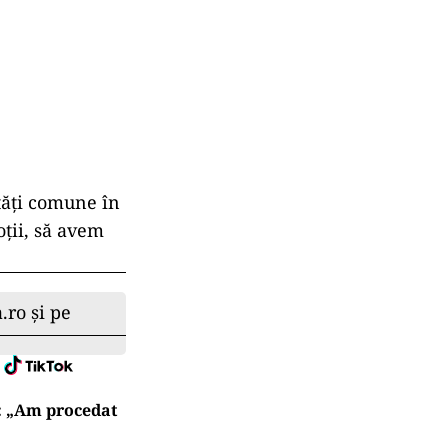
tăți
comune
în
oții,
să
avem
.ro și pe
: „Am procedat