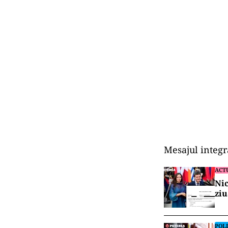
Mesajul integra
ACT
Nic
ziu
POLI