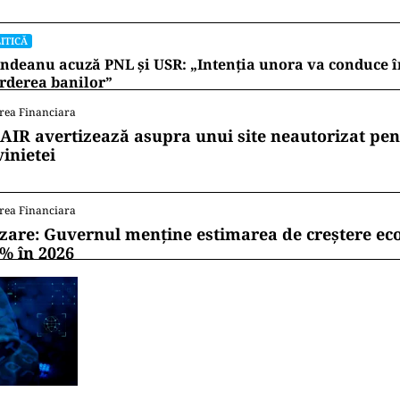
ITICĂ
ndeanu acuză PNL și USR: „Intenția unora va conduce î
rderea banilor”
rea Financiara
AIR avertizează asupra unui site neautorizat pen
vinietei
rea Financiara
zare: Guvernul menține estimarea de creștere e
1% în 2026