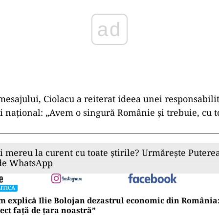
ad
mesajului,
Ciolacu
a
reiterat
ideea
unei
responsabili
ui
național: „
Avem
o
singură
Românie
și
trebuie,
cu
t
ii mereu la curent cu toate știrile? Urmărește Puterea
 de WhatsApp
ITICĂ
 explică Ilie Bolojan dezastrul economic din România
ect față de țara noastră”