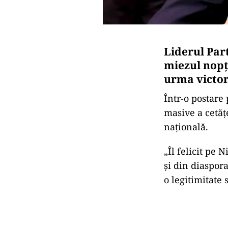
Liderul
Par
miezul nopț
urma
victo
Într-
o
postare
masive
a
cetăț
națională.
„
Îl
felicit
pe
N
și
din
diaspor
o
legitimitate