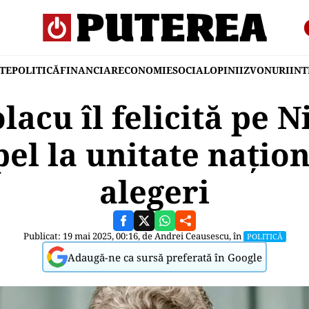
TE
POLITICĂ
FINANCIAR
ECONOMIE
SOCIAL
OPINII
ZVONURI
IN
lacu îl felicită pe 
apel la unitate națio
alegeri
Publicat: 19 mai 2025, 00:16, de
Andrei Ceausescu
, în
POLITICĂ
Adaugă-ne ca sursă preferată în Google