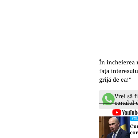
În
încheierea
fața
interesul
grijă
de
ea!”
Vrei să f
canalul
POL
Cum
cor