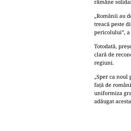
rămâne
solida
„
Românii
au
d
treacă
peste
d
pericolului”,
Totodată,
preș
clară
de
recon
regiuni.
„
Sper
ca
noul
față
de
român
uniformiza
gr
adăugat
acesta