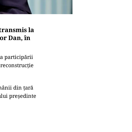
transmis la
șor
Dan,
în
ța
participării
i
reconstrucție
mânii
din
țară
ului
președinte