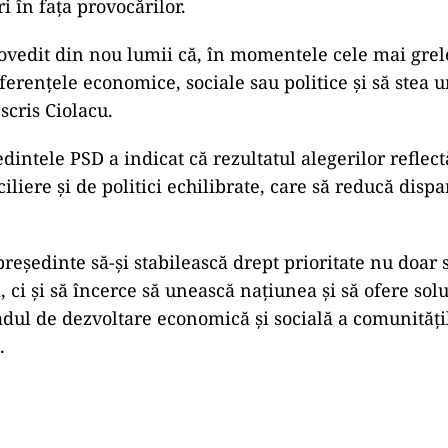
ri
în
fața
provocărilor.
ovedit
din
nou
lumii
că,
în
momentele
cele
mai
grel
iferențele
economice,
sociale
sau
politice
și
să
stea
u
a
scris
Ciolacu.
edintele
PSD
a
indicat
că
rezultatul
alegerilor
reflec
ciliere
și
de
politici
echilibrate,
care
să
reducă
dispa
președinte
să-
și
stabilească
drept
prioritate
nu
doar
i,
ci
și
să
încerce
să
unească
națiunea
și
să
ofere
solu
adul
de
dezvoltare
economică
și
socială
a
comunități
.