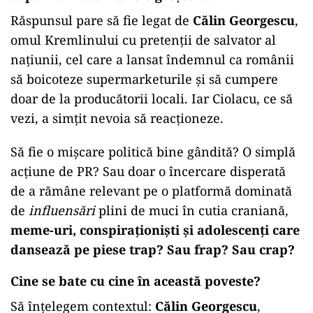
Răspunsul pare să fie legat de
Călin Georgescu
,
omul Kremlinului cu pretenții de salvator al
națiunii, cel care a lansat îndemnul ca românii
să boicoteze supermarketurile și să cumpere
doar de la producătorii locali. Iar Ciolacu, ce să
vezi, a simțit nevoia să reacționeze.
Să fie o mișcare politică bine gândită? O simplă
acțiune de PR? Sau doar o încercare disperată
de a rămâne relevant pe o platformă dominată
de
influensări
plini de muci în cutia craniană,
meme-uri, conspiraționiști și adolescenți care
dansează pe piese trap? Sau frap? Sau crap?
Cine se bate cu cine în această poveste?
Să înțelegem contextul:
Călin Georgescu
,