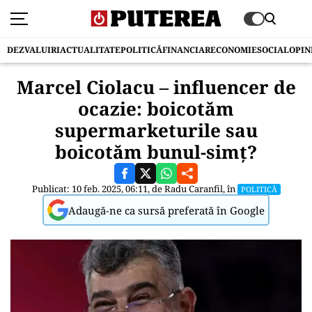
DEZVALUIRI
ACTUALITATE
POLITICĂ
FINANCIAR
ECONOMIE
SOCIAL
OPIN
Marcel Ciolacu – influencer de
ocazie: boicotăm
supermarketurile sau
boicotăm bunul-simț?
Publicat: 10 feb. 2025, 06:11, de
Radu Caranfil
, în
POLITICĂ
Adaugă-ne ca sursă preferată în Google