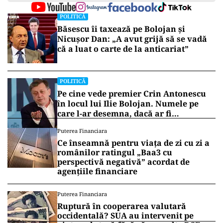
POLITICĂ
Băsescu îi taxează pe Bolojan și
Nicușor Dan: „A avut grijă să se vadă
că a luat o carte de la anticariat”
POLITICĂ
Pe cine vede premier Crin Antonescu
în locul lui Ilie Bolojan. Numele pe
care l-ar desemna, dacă ar fi
președinte
Puterea Financiara
Ce înseamnă pentru viața de zi cu zi a
românilor ratingul „Baa3 cu
perspectivă negativă” acordat de
agențiile financiare
Puterea Financiara
Ruptură în cooperarea valutară
occidentală? SUA au intervenit pe