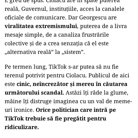
E greu de spus. Ciolacu are în spate puterea
reală, Guvernul, instituțiile, acces la canalele
oficiale de comunicare. Dar Georgescu are
viralitatea extremismului
, puterea de a livra
mesaje simple, de a canaliza frustrările
colective și de a crea senzația că el este
„alternativa reală” la „sistem”.
Pe termen lung, TikTok s-ar putea să nu fie
terenul potrivit pentru Ciolacu. Publicul de aici
este
cinic, neîncrezător și mereu în căutarea
următorului scandal.
Astăzi îți râde la glume,
mâine îți distruge imaginea cu un val de meme-
uri ironice.
Orice politician care intră pe
TikTok trebuie să fie pregătit pentru
ridiculizare.