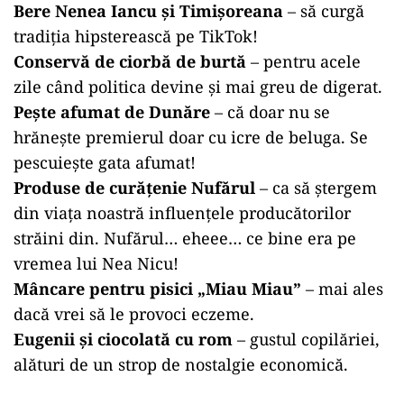
Bere Nenea Iancu și Timișoreana
– să curgă
tradiția hipsterească pe TikTok!
Conservă de ciorbă de burtă
– pentru acele
zile când politica devine și mai greu de digerat.
Pește afumat de Dunăre
– că doar nu se
hrănește premierul doar cu icre de beluga. Se
pescuiește gata afumat!
Produse de curățenie Nufărul
– ca să ștergem
din viața noastră influențele producătorilor
străini din. Nufărul… eheee… ce bine era pe
vremea lui Nea Nicu!
Mâncare pentru pisici „Miau Miau”
– mai ales
dacă vrei să le provoci eczeme.
Eugenii și ciocolată cu rom
– gustul copilăriei,
alături de un strop de nostalgie economică.