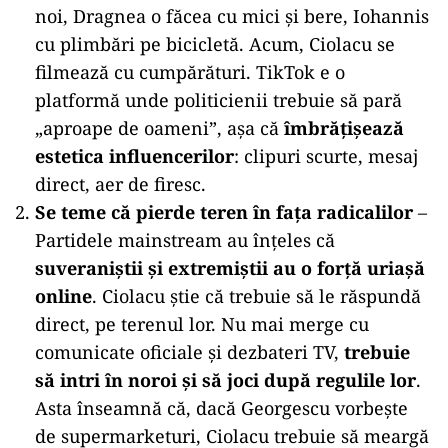
noi, Dragnea o făcea cu mici și bere, Iohannis
cu plimbări pe bicicletă. Acum, Ciolacu se
filmează cu cumpărături. TikTok e o
platformă unde politicienii trebuie să pară
„aproape de oameni”, așa că
îmbrățișează
estetica influencerilor
: clipuri scurte, mesaj
direct, aer de firesc.
Se teme că pierde teren în fața radicalilor
–
Partidele mainstream au înțeles că
suveraniștii și extremiștii au o forță uriașă
online
. Ciolacu știe că trebuie să le răspundă
direct, pe terenul lor. Nu mai merge cu
comunicate oficiale și dezbateri TV,
trebuie
să intri în noroi și să joci după regulile lor
.
Asta înseamnă că, dacă Georgescu vorbește
de supermarketuri, Ciolacu trebuie să meargă