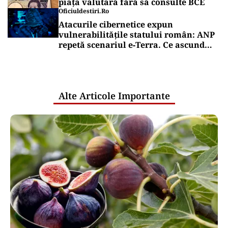
piața valutară fără să consulte BCE
Oficiuldestiri.ro
Atacurile cibernetice expun
vulnerabilitățile statului român: ANP
repetă scenariul e‑Terra. Ce ascund
comunicările oficiale și cine răspunde
pentru mentenanța IT a instituțiilor
publice
Alte Articole Importante