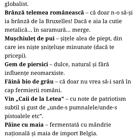
globalist.
Brânză telemea românească
– că doar n-o să-și
ia brânză de la Bruxelles! Dacă e aia la cutie
metalică… în saramură… merge.
Mușchiuleț de pui
– șițele alea de piept, din
care ies niște șnițelușe minunate (dacă te
pricepi).
Gem de piersici
– dulce, natural și fără
influențe neomarxiste.
Făină bio de grâu
– că doar nu vrea să-i sară în
cap fermierii români.
Vin „Caii de la Letea”
– cu note de patriotism
subtil și gust de „unde-s pumnalele/unde-s
pistoalele etc”.
Pâine cu maia
– fermentată cu mândrie
națională și maia de import Belgia.