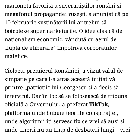
marioneta favorită a suveraniștilor români și
megafonul propagandei rusești, a anunțat că pe
10 februarie susținătorii lui ar trebui să
boicoteze supermarketurile. O idee clasică de
naționalism economic, vândută cu aerul de
„luptă de eliberare” împotriva corporațiilor
malefice.
Ciolacu, premierul României, a văzut valul de
simpatie pe care l-a atras această inițiativă
printre „patrioții” lui Georgescu și a decis să
intervină. Dar în loc să se folosească de tribuna
oficială a Guvernului, a preferat
TikTok
,
platforma unde bubuie teoriile conspirației,
unde algoritmii îți servesc fix ce vrei să auzi și
unde tinerii nu au timp de dezbateri lungi – vrei