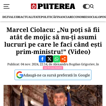
DEZVALUIRI
ACTUALITATE
POLITICĂ
FINANCIAR
ECONOMIE
SOCIAL
OPIN
Marcel Ciolacu: „Nu poţi să fii
atât de mojic să nu-ţi asumi
lucruri pe care le faci când eşti
prim-ministru!” (Video)
Publicat: 04 nov. 2024, 22:14, de
Alexandru Bogdan Grigoriev
, în
ACTUALITATE
Adaugă-ne ca sursă preferată în Google