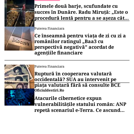
Primele două barje, scufundate cu
succes în Dunăre. Radu Miruță: „Este o
procedură lentă pentru a se așeza cât
mai bine”
Puterea Financiara
Ce înseamnă pentru viața de zi cu zi a
românilor ratingul „Baa3 cu
perspectivă negativă” acordat de
agențiile financiare
Puterea Financiara
Ruptură în cooperarea valutară
occidentală? SUA au intervenit pe
piața valutară fără să consulte BCE
Oficiuldestiri.ro
Atacurile cibernetice expun
vulnerabilitățile statului român: ANP
repetă scenariul e‑Terra. Ce ascund
comunicările oficiale și cine răspunde
pentru mentenanța IT a instituțiilor
publice