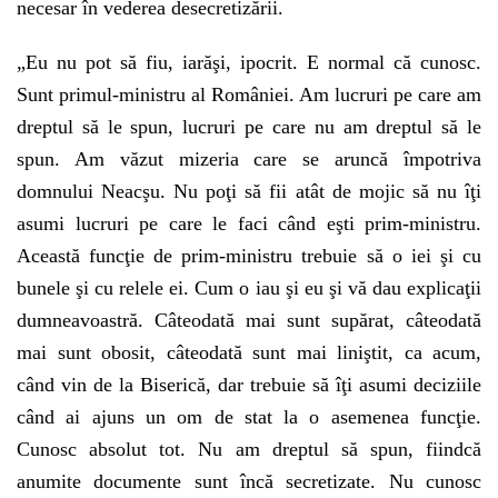
necesar în vederea desecretizării.
„Eu nu pot să fiu, iarăşi, ipocrit. E normal că cunosc.
Sunt primul-ministru al României. Am lucruri pe care am
dreptul să le spun, lucruri pe care nu am dreptul să le
spun. Am văzut mizeria care se aruncă împotriva
domnului Neacşu. Nu poţi să fii atât de mojic să nu îţi
asumi lucruri pe care le faci când eşti prim-ministru.
Această funcţie de prim-ministru trebuie să o iei şi cu
bunele şi cu relele ei. Cum o iau şi eu şi vă dau explicaţii
dumneavoastră. Câteodată mai sunt supărat, câteodată
mai sunt obosit, câteodată sunt mai liniştit, ca acum,
când vin de la Biserică, dar trebuie să îţi asumi deciziile
când ai ajuns un om de stat la o asemenea funcţie.
Cunosc absolut tot. Nu am dreptul să spun, fiindcă
anumite documente sunt încă secretizate. Nu cunosc