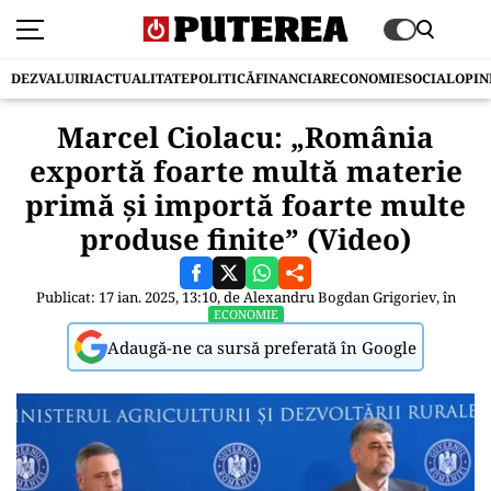
DEZVALUIRI
ACTUALITATE
POLITICĂ
FINANCIAR
ECONOMIE
SOCIAL
OPIN
Marcel Ciolacu: „România
exportă foarte multă materie
primă și importă foarte multe
produse finite” (Video)
Publicat: 17 ian. 2025, 13:10, de
Alexandru Bogdan Grigoriev
, în
ECONOMIE
Adaugă-ne ca sursă preferată în Google