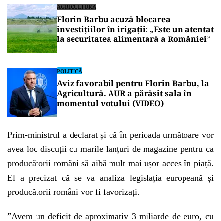
AGRICULTURA
Florin Barbu acuză blocarea
investițiilor în irigații: „Este un atentat
la securitatea alimentară a României”
POLITICĂ
Aviz favorabil pentru Florin Barbu, la
Agricultură. AUR a părăsit sala în
momentul votului (VIDEO)
Prim-ministrul a declarat și că în perioada următoare vor
avea loc discuții cu marile lanțuri de magazine pentru ca
producătorii români să aibă mult mai ușor acces în piață.
El a precizat că se va analiza legislația europeană și
producătorii români vor fi favorizați.
”
Avem un deficit de aproximativ 3 miliarde de euro, cu