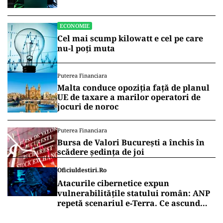
broker
ECONOMIE
Cel mai scump kilowatt e cel pe care
nu-l poți muta
Puterea Financiara
Malta conduce opoziția față de planul
UE de taxare a marilor operatori de
jocuri de noroc
Puterea Financiara
Bursa de Valori București a închis în
scădere ședința de joi
Oficiuldestiri.ro
Atacurile cibernetice expun
vulnerabilitățile statului român: ANP
repetă scenariul e‑Terra. Ce ascund
comunicările oficiale și cine răspunde