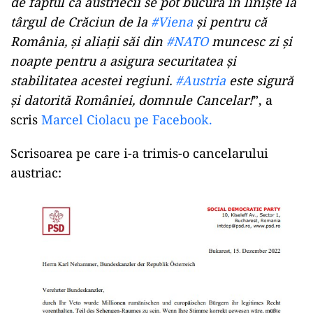
de faptul că austriecii se pot bucura în liniște la
târgul de Crăciun de la
#Viena
și pentru că
România, și aliații săi din
#NATO
muncesc zi și
noapte pentru a asigura securitatea și
stabilitatea acestei regiuni.
#Austria
este sigură
și datorită României, domnule Cancelar!
”, a
scris
Marcel Ciolacu pe Facebook.
Scrisoarea pe care i-a trimis-o cancelarului
austriac: