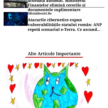
acordată automat. Ministerul
Finanțelor elimină cererile și
documentele suplimentare
Oficiuldestiri.ro
Atacurile cibernetice expun
vulnerabilitățile statului român: ANP
repetă scenariul e‑Terra. Ce ascund
comunicările oficiale și cine răspunde
pentru mentenanța IT a instituțiilor
publice
Alte Articole Importante