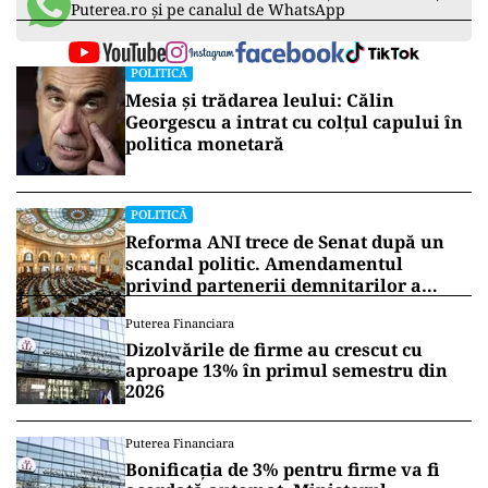
Puterea.ro și pe canalul de WhatsApp
POLITICĂ
Mesia și trădarea leului: Călin
Georgescu a intrat cu colțul capului în
politica monetară
POLITICĂ
Reforma ANI trece de Senat după un
scandal politic. Amendamentul
privind partenerii demnitarilor a
inflamat dezbaterile
Puterea Financiara
Dizolvările de firme au crescut cu
aproape 13% în primul semestru din
2026
Puterea Financiara
Bonificația de 3% pentru firme va fi