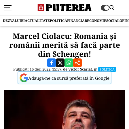
DEZVALUIRI
ACTUALITATE
POLITICĂ
FINANCIAR
ECONOMIE
SOCIAL
OPIN
Marcel Ciolacu: Romania și
românii merită să facă parte
din Schengen!
Publicat: 16 dec. 2022, 15:57, de
Victor Scarlat
, în
POLITICĂ
Adaugă-ne ca sursă preferată în Google