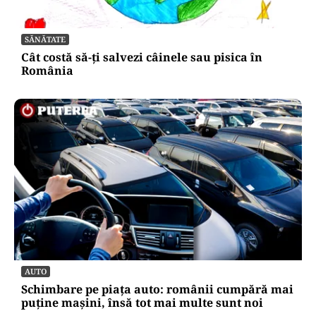
SĂNĂTATE
Cât costă să-ți salvezi câinele sau pisica în
România
AUTO
Schimbare pe piața auto: românii cumpără mai
puține mașini, însă tot mai multe sunt noi