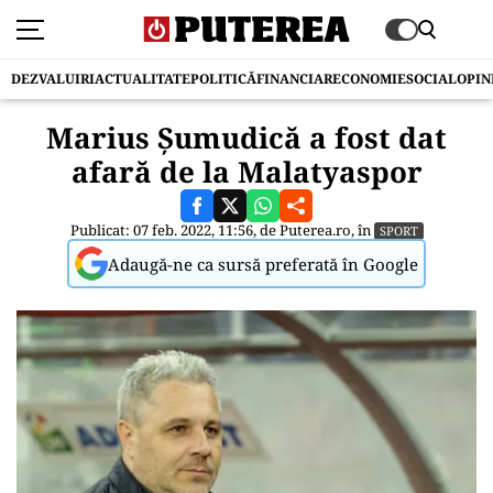
DEZVALUIRI
ACTUALITATE
POLITICĂ
FINANCIAR
ECONOMIE
SOCIAL
OPIN
Marius Şumudică a fost dat
afară de la Malatyaspor
Publicat: 07 feb. 2022, 11:56, de
Puterea.ro
, în
SPORT
Adaugă-ne ca sursă preferată în Google