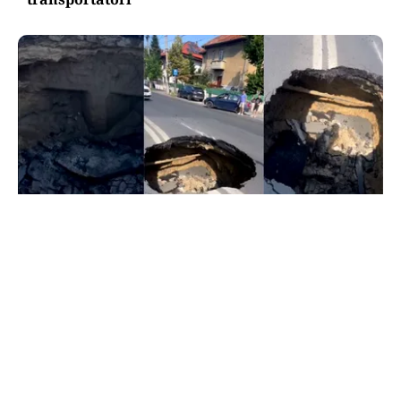
ACTUALITATE
Groapă de trei metri lângă Palatul Cotroceni. O
cântăreață a rămas cu mașina blocata în
mijlocul Capitalei: „Am căzut în groapa asta”
TOS
Politica Cookies
Protecția Datelor Personale
Despre Noi
Publicitate
Echipa