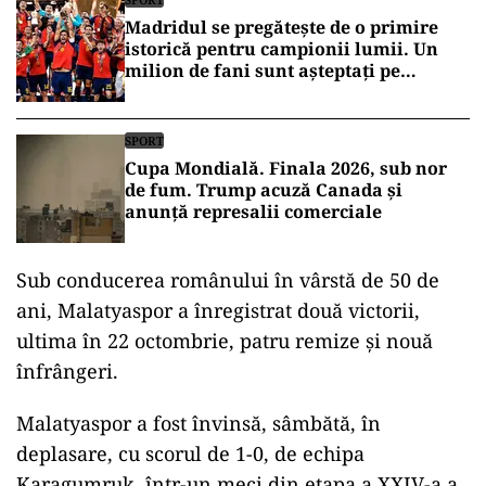
Madridul se pregătește de o primire
istorică pentru campionii lumii. Un
milion de fani sunt așteptați pe
străzile capitalei
SPORT
Cupa Mondială. Finala 2026, sub nor
de fum. Trump acuză Canada și
anunță represalii comerciale
Sub conducerea românului în vârstă de 50 de
ani, Malatyaspor a înregistrat două victorii,
ultima în 22 octombrie, patru remize şi nouă
înfrângeri.
Malatyaspor a fost învinsă, sâmbătă, în
deplasare, cu scorul de 1-0, de echipa
Karagumruk, într-un meci din etapa a XXIV-a a