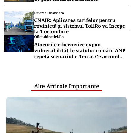
Puterea Financiara
CNAIR: Aplicarea tarifelor pentru
rovinietă și sistemul TollRo va începe
la 1 octombrie
Oficiuldestiri.ro
Atacurile cibernetice expun
vulnerabilitățile statului român: ANP
repetă scenariul e‑Terra. Ce ascund
comunicările oficiale și cine răspunde
pentru mentenanța IT a instituțiilor
publice
Alte Articole Importante