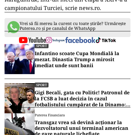
campionatului Turciei, scrie news.ro.
Vrei să fii mereu la curent cu toate știrile? Urmărește
Puterea.ro și pe canalul de WhatsApp
SPORT
Infantino scoate Cupa Mondială la
mezat. Dinastia Trump a mirosit
imediat unde sunt banii
SPORT
Gigi Becali, gata cu Politic! Patronul de
la FCSB a luat decizia în cazul
fotbalistului cumpărat de la Dinamo:
„Fac curățenie! Nu e de echipa asta”
Puterea Financiara
Transgaz vrea să devină acționar la
dezvoltatorul unui terminal american
de gaze naturale lichefiate