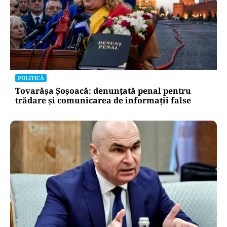
POLITICĂ
Tovarășa Șoșoacă: denunțată penal pentru
trădare și comunicarea de informații false