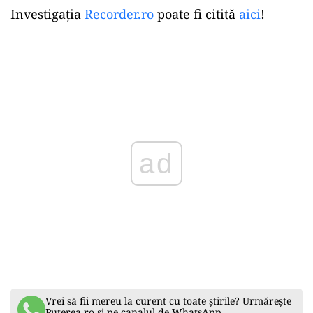
Investigația
Recorder.ro
poate fi citită
aici
!
ad
Vrei să fii mereu la curent cu toate știrile? Urmărește
Puterea.ro și pe canalul de WhatsApp