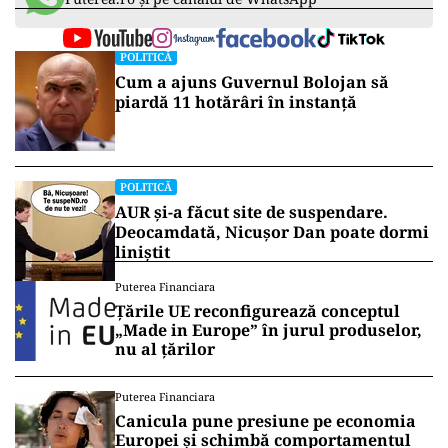
POLITICĂ
Cum a ajuns Guvernul Bolojan să
piardă 11 hotărâri în instanță
POLITICĂ
AUR și-a făcut site de suspendare.
Deocamdată, Nicușor Dan poate dormi
liniștit
Puterea Financiara
Țările UE reconfigurează conceptul
„Made in Europe” în jurul produselor,
nu al țărilor
Puterea Financiara
Canicula pune presiune pe economia
Europei și schimbă comportamentul