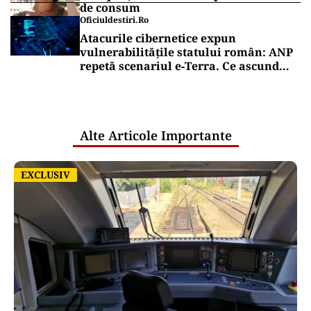
de consum
Oficiuldestiri.ro
Atacurile cibernetice expun
vulnerabilitățile statului român: ANP
repetă scenariul e‑Terra. Ce ascund
comunicările oficiale și cine răspunde
pentru mentenanța IT a instituțiilor
publice
Alte Articole Importante
EXCLUSIV
EXCLUSIV