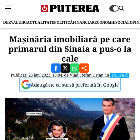
DEZVALUIRI
ACTUALITATE
POLITICĂ
FINANCIAR
ECONOMIE
SOCIAL
OPIN
Mașinăria imobiliară pe care
primarul din Sinaia a pus-o la
cale
Publicat: 25 ian. 2023, 16:04, de
Vlad Stefan Orjan
, în
POLITICĂ
Adaugă-ne ca sursă preferată în Google