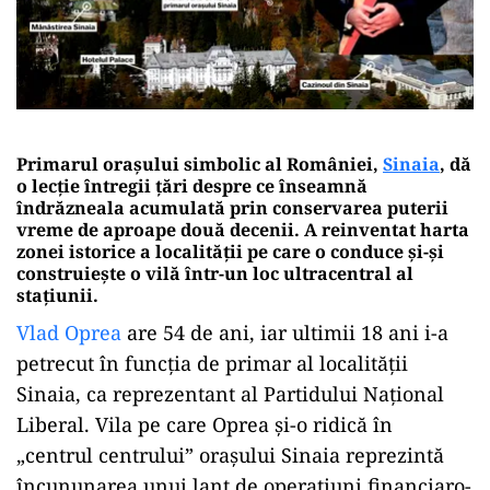
Primarul orașului simbolic al României,
Sinaia
, dă
o lecție întregii țări despre ce înseamnă
îndrăzneala acumulată prin conservarea puterii
vreme de aproape două decenii. A reinventat harta
zonei istorice a localității pe care o conduce și-și
construiește o vilă într-un loc ultracentral al
stațiunii.
Vlad Oprea
are 54 de ani, iar ultimii 18 ani i-a
petrecut în funcția de primar al localității
Sinaia, ca reprezentant al Partidului Național
Liberal. Vila pe care Oprea și-o ridică în
„centrul centrului” orașului Sinaia reprezintă
încununarea unui lanț de operațiuni financiaro-