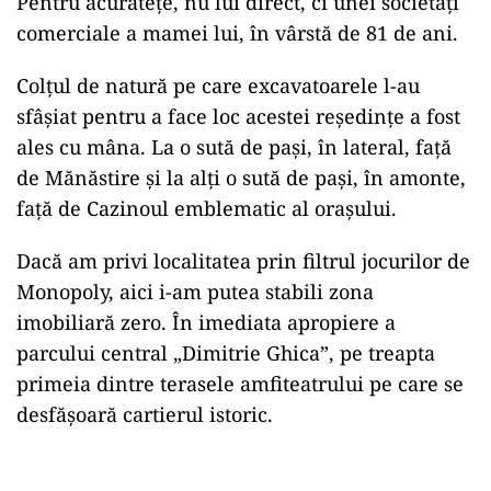
Pentru acuratețe, nu lui direct, ci unei societăți
comerciale a mamei lui, în vârstă de 81 de ani.
Colțul de natură pe care excavatoarele l-au
sfâșiat pentru a face loc acestei reședințe a fost
ales cu mâna. La o sută de pași, în lateral, față
de Mănăstire și la alți o sută de pași, în amonte,
față de Cazinoul emblematic al orașului.
Dacă am privi localitatea prin filtrul jocurilor de
Monopoly, aici i-am putea stabili zona
imobiliară zero. În imediata apropiere a
parcului central „Dimitrie Ghica”, pe treapta
primeia dintre terasele amfiteatrului pe care se
desfășoară cartierul istoric.