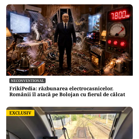
NECONVENTIONAL
FrikiPedia: răzbunarea electrocasnicelor.
Românii îl atacă pe Bolojan cu fierul de călcat
EXCLUSIV
EXCLUSIV