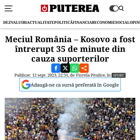
DEZVALUIRI
ACTUALITATE
POLITICĂ
FINANCIAR
ECONOMIE
SOCIAL
OPIN
Meciul România – Kosovo a fost
întrerupt 35 de minute din
cauza suporterilor
Publicat: 12 sept. 2023, 22:31, de
Viorela Pitulice
, în
SPORT
Adaugă-ne ca sursă preferată în Google