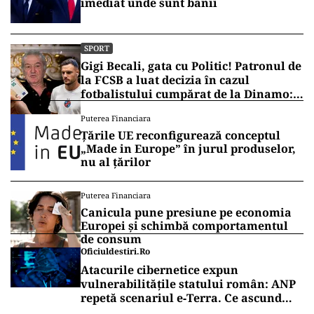
imediat unde sunt banii
SPORT
Gigi Becali, gata cu Politic! Patronul de
la FCSB a luat decizia în cazul
fotbalistului cumpărat de la Dinamo:
„Fac curățenie! Nu e de echipa asta”
Puterea Financiara
Țările UE reconfigurează conceptul
„Made in Europe” în jurul produselor,
nu al țărilor
Puterea Financiara
Canicula pune presiune pe economia
Europei și schimbă comportamentul
de consum
Oficiuldestiri.ro
Atacurile cibernetice expun
vulnerabilitățile statului român: ANP
repetă scenariul e‑Terra. Ce ascund
comunicările oficiale și cine răspunde