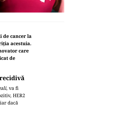
i de cancer la
iția acestuia.
novator care
icat de
 recidivă
ali
, va fi
zitiv, HER2
hiar dacă