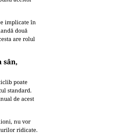
ne implicate în
omandă două
esta are rolul
a sân,
iclib poate
tul standard.
anual de acest
ioni, nu vor
rilor ridicate.