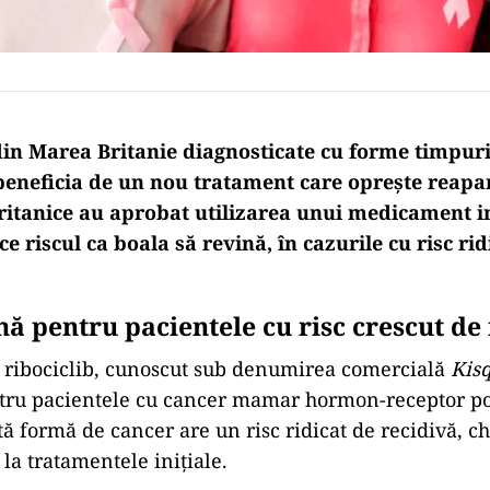
din Marea Britanie diagnosticate cu forme timpuri
beneficia de un nou tratament care oprește reapar
britanice au aprobat utilizarea unui medicament i
e riscul ca boala să revină, în cazurile cu risc rid
nă pentru pacientele cu risc crescut de
ribociclib, cunoscut sub denumirea comercială
Kisq
ntru pacientele cu cancer mamar hormon-receptor po
tă formă de cancer are un risc ridicat de recidivă, c
la tratamentele inițiale.