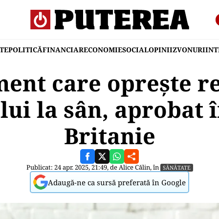
TE
POLITICĂ
FINANCIAR
ECONOMIE
SOCIAL
OPINII
ZVONURI
IN
ent care oprește re
lui la sân, aprobat 
Britanie
Publicat: 24 apr. 2025, 21:49, de
Alice Călin
, în
SĂNĂTATE
Adaugă-ne ca sursă preferată în Google