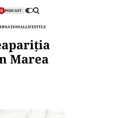
PODCAST
TERNAȚIONAL
LIFESTYLE
apariția
în Marea