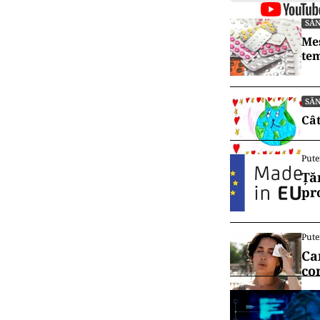
SĂ
Mes
tem
SĂ
Cât
Pute
Ță
pr
Pute
Ca
co