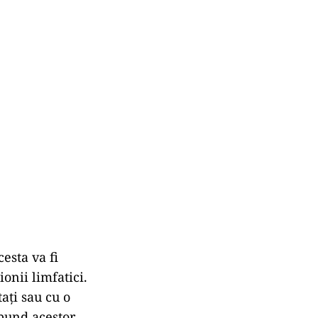
esta va fi
onii limfatici.
tați sau cu o
spund acestor