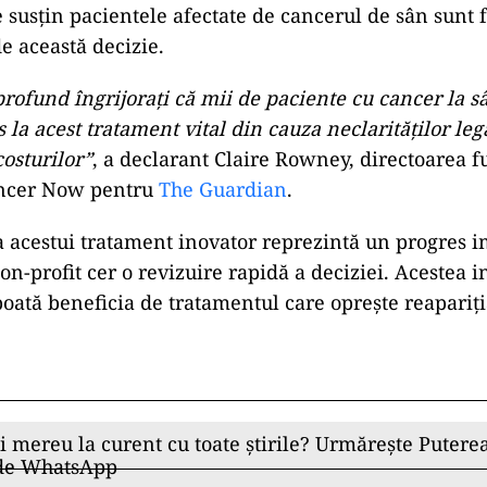
 susțin pacientele afectate de cancerul de sân sunt 
 această decizie.
rofund îngrijorați că mii de paciente cu cancer la s
 la acest tratament vital din cauza neclarităților leg
costurilor”
, a declarant Claire Rowney, directoarea f
ancer Now pentru
The Guardian
.
 acestui tratament inovator reprezintă un progres i
on-profit cer o revizuire rapidă a deciziei. Acestea in
poată beneficia de tratamentul care oprește reapariț
ii mereu la curent cu toate știrile? Urmărește Puterea
 de WhatsApp