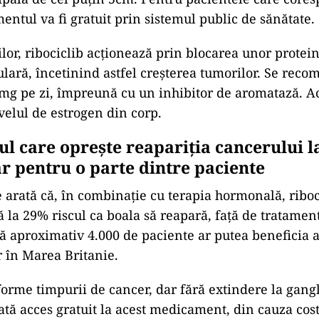
mentul va fi gratuit prin sistemul public de sănătate.
ilor, ribociclib acționează prin blocarea unor protei
ulară, încetinind astfel creșterea tumorilor. Se rec
 mg pe zi, împreună cu un inhibitor de aromatază. Ac
velul de estrogen din corp.
l care oprește reapariția cancerului l
ar pentru o parte dintre paciente
ce arată că, în combinație cu terapia hormonală, riboc
 la 29% riscul ca boala să reapară, față de tratamen
ă aproximativ 4.000 de paciente ar putea beneficia 
 în Marea Britanie.
forme timpurii de cancer, dar fără extindere la gangl
ă acces gratuit la acest medicament, din cauza costu