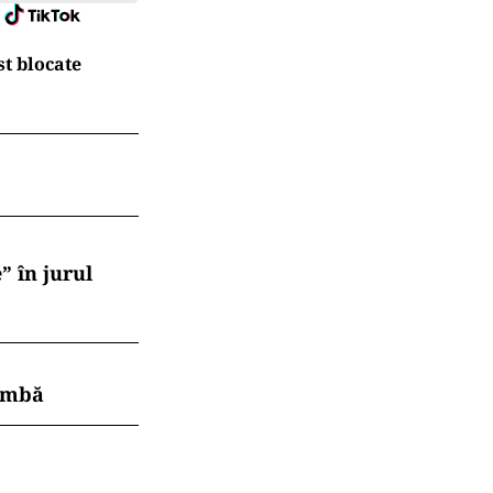
t blocate
” în jurul
himbă