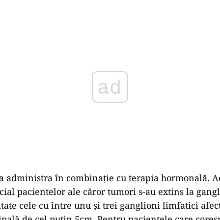
Play
va administra în combinație cu terapia hormonală. Ac
cial pacientelor ale căror tumori s-au extins la gangli
tate cele cu între unu și trei ganglioni limfatici afec
pală de cel puțin 5cm. Pentru pacientele care core