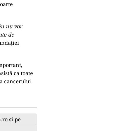
foarte
ân nu vor
ate de
undației
mportant,
sistă ca toate
ia cancerului
.ro și pe