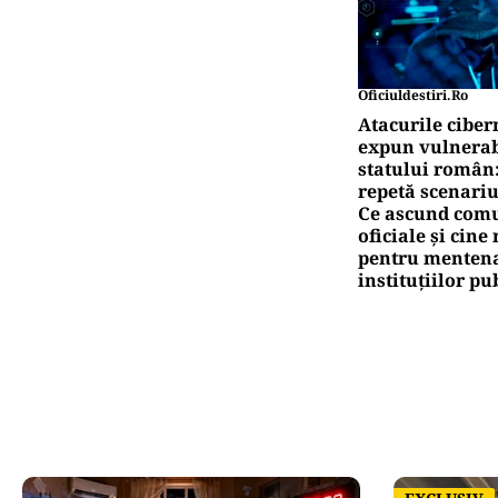
Oficiuldestiri.ro
Atacurile ciber
expun vulnerabi
statului român
repetă scenariu
Ce ascund comu
oficiale și cin
pentru mentena
instituțiilor pu