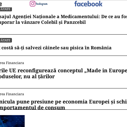
NĂTATE
ajul Agenției Naționale a Medicamentului: De ce au fos
porar la vânzare Colebil și Panzcebil
NĂTATE
 costă să-ți salvezi câinele sau pisica în România
rea Financiara
rile UE reconfigurează conceptul „Made in Europe
oduselor, nu al țărilor
rea Financiara
nicula pune presiune pe economia Europei și sc
mportamentul de consum