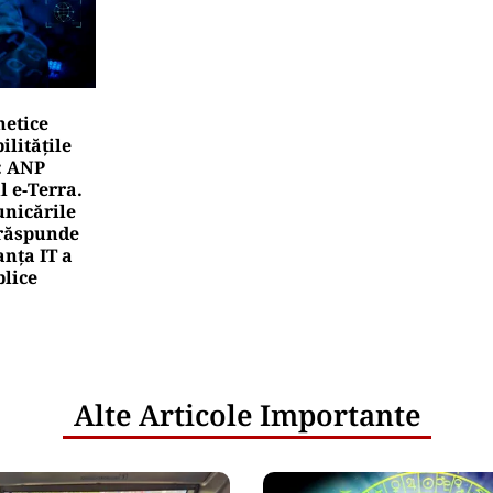
netice
litățile
: ANP
l e‑Terra.
nicările
e răspunde
nța IT a
blice
Alte Articole Importante