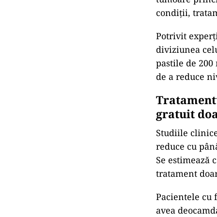
condiții, trata
Potrivit experț
diviziunea cel
pastile de 200
de a reduce ni
Tratamentu
gratuit do
Studiile clini
reduce cu până
Se estimează c
tratament doar
Pacientele cu 
avea deocamdat