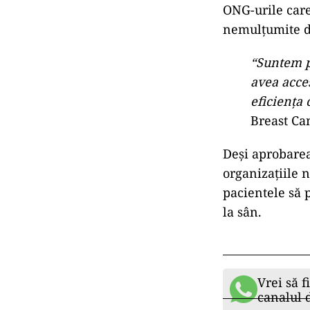
ONG-urile care
nemulțumite de
“Suntem p
avea acces
eficiența 
Breast C
Deși aprobarea
organizațiile n
pacientele să 
la sân.
Vrei să f
canalul