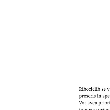
Ribociclib se 
prescris în spe
Vor avea priori
tumoare princi