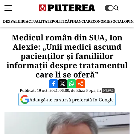
DEZVALUIRI
ACTUALITATE
POLITICĂ
FINANCIAR
ECONOMIE
SOCIAL
OPIN
Medicul român din SUA, Ion
Alexie: „Unii medici ascund
pacienților și familiilor
informații despre tratamentul
care li se oferă”
Publicat: 19 oct. 2021, 06:00, de
Eliza Popa
, în
NEWS
Adaugă-ne ca sursă preferată în Google