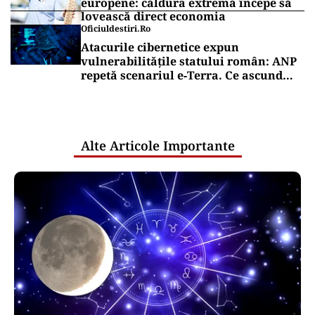
europene: căldura extremă începe să
lovească direct economia
Oficiuldestiri.ro
Atacurile cibernetice expun
vulnerabilitățile statului român: ANP
repetă scenariul e‑Terra. Ce ascund
comunicările oficiale și cine răspunde
pentru mentenanța IT a instituțiilor
publice
Alte Articole Importante