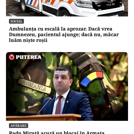
SOCIAL
Ambulanța cu escală la aprozar. Dacă vrea
Dumnezeu, pacientul ajunge; dacă nu, măcar
luăm niște roșii
APĂRARE
Radu Miruță acuză un blocaj în Armata