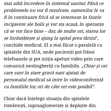
mai aibă încredere în sistemul sanitar. Până ce
problemele nu vor fi rezolvate, oamenilor le va
fi în continuare frică să se interneze în fazele
incipiente ale bolii și vor sta acasă, în speranța
că se vor face bine – dar, de multe ori, starea lor
se înrăutățește și ajung la spital prea târziu
”,
conchide medicul. El a mai făcut o paralelă cu
spitalele din SUA, unde pacienții pot folosi
telefoanele și pot iniția apeluri video prin care
comunică nestingheriți cu familiile. „
Chiar și cei
care sunt în stare gravă sunt ajutați de
personalul medical să intre în videoconferință
cu familiile lor, ori de câte ori este posibil”.
Chiar dacă înțelege situația din spitalele
românești, supraaglomerate și depășite din