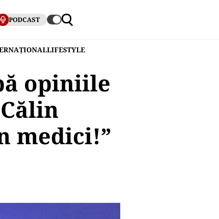
PODCAST
TERNAȚIONAL
LIFESTYLE
ă opiniile
 Călin
n medici!”