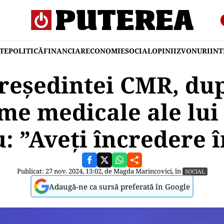
TE
POLITICĂ
FINANCIAR
ECONOMIE
SOCIAL
OPINII
ZVONURI
IN
reședintei CMR, dup
me medicale ale lui
: ”Aveți încredere î
Publicat: 27 nov. 2024, 13:02, de
Magda Marincovici
, în
SOCIAL
Adaugă-ne ca sursă preferată în Google