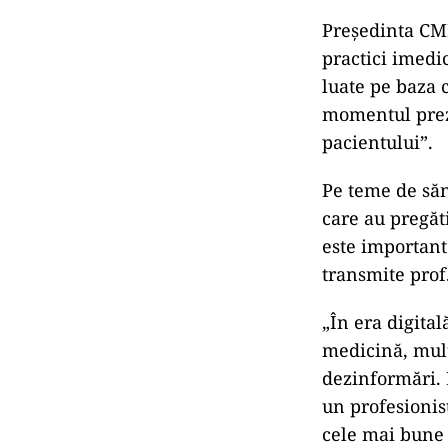
Președinta CM
practici imedi
luate pe baza 
momentul preze
pacientului”.
Pe teme de săn
care au pregăt
este important
transmite prof.
„În era digital
medicină, mult
dezinformări. 
un profesionis
cele mai bune 