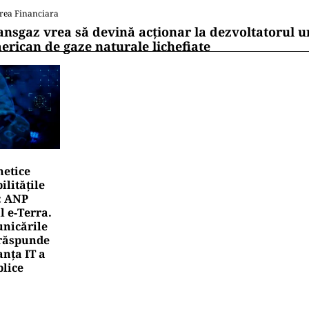
rea Financiara
ansgaz vrea să devină acționar la dezvoltatorul u
erican de gaze naturale lichefiate
netice
litățile
: ANP
l e‑Terra.
nicările
e răspunde
nța IT a
blice