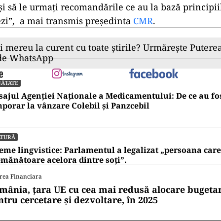
 și să le urmați recomandările ce au la bază principi
zi”, a mai transmis președinta
CMR
.
ii mereu la curent cu toate știrile? Urmărește Puterea
 de WhatsApp
NĂTATE
ajul Agenției Naționale a Medicamentului: De ce au fos
porar la vânzare Colebil și Panzcebil
LTURĂ
eme lingvistice: Parlamentul a legalizat „persoana care 
mănătoare acelora dintre soți”.
rea Financiara
mânia, țara UE cu cea mai redusă alocare bugetar
ntru cercetare și dezvoltare, în 2025