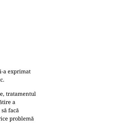
și-a exprimat
c.
ie, tratamentul
ătire a
 să facă
orice problemă