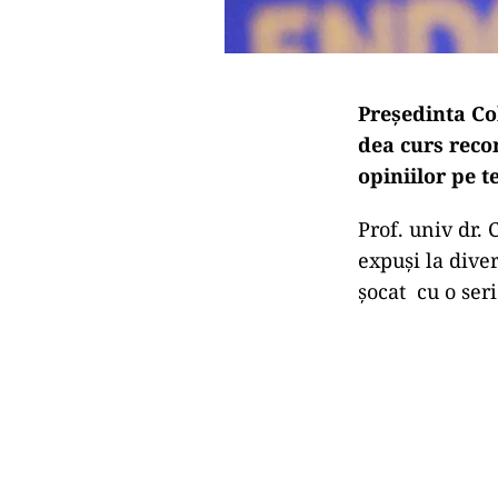
Președinta Co
dea curs reco
opiniilor pe 
Prof. univ dr.
expuși la dive
șocat cu o ser