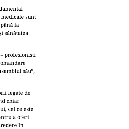
ndamental
e medicale sunt
 până la
și sănătatea
– profesioniști
recomandare
ansamblul său”,
rii legate de
nd chiar
i, cel ce este
ntru a oferi
credere în