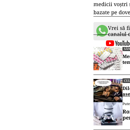
medicii voștri
bazate pe dove
Vrei să f
canalul
SĂ
Mes
tem
CU
Dil
ase
Pute
Ro
pe