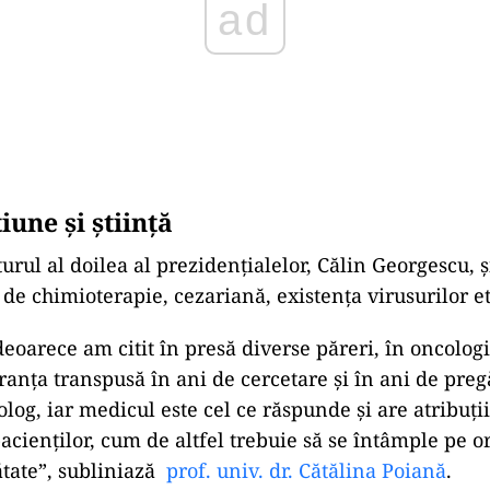
iune și știință
urul al doilea al prezidențialelor, Călin Georgescu, 
 de chimioterapie, cezariană, existența virusurilor et
eoarece am citit în presă diverse păreri, în oncolog
ranța transpusă în ani de cercetare și în ani de preg
og, iar medicul este cel ce răspunde și are atribuții
cienților, cum de altfel trebuie să se întâmple pe 
ătate”, subliniază
prof. univ. dr. Cătălina Poiană
.