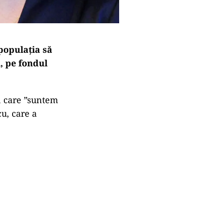
populația să
, pe fondul
în care ”suntem
u, care a