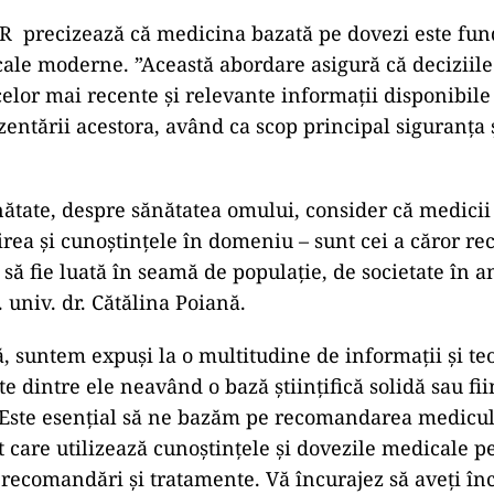
R precizează că medicina bazată pe dovezi este fu
cale moderne. ”Această abordare asigură că deciziil
celor mai recente și relevante informații disponibile
ntării acestora, având ca scop principal siguranța 
ătate, despre sănătatea omului, consider că medicii 
irea și cunoștințele în domeniu – sunt cei a căror 
 să fie luată în seamă de populație, de societate în 
 univ. dr. Cătălina Poiană.
ă, suntem expuși la o multitudine de informații și teo
e dintre ele neavând o bază științifică solidă sau fii
Este esențial să ne bazăm pe recomandarea mediculu
t care utilizează cunoștințele și dovezile medicale pe
recomandări și tratamente. Vă încurajez să aveți în