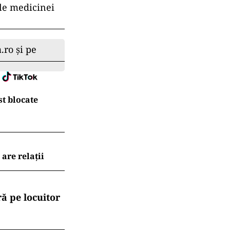
ile medicinei
.ro și pe
t blocate
are relații
ă pe locuitor