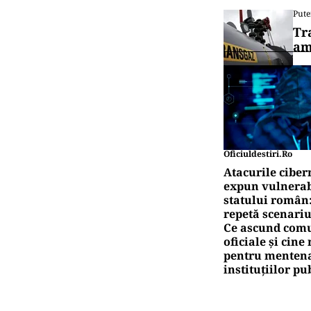
Pute
Tr
am
Oficiuldestiri.ro
Atacurile ciber
expun vulnerabi
statului român
repetă scenariu
Ce ascund comu
oficiale și cin
pentru mentena
instituțiilor pu