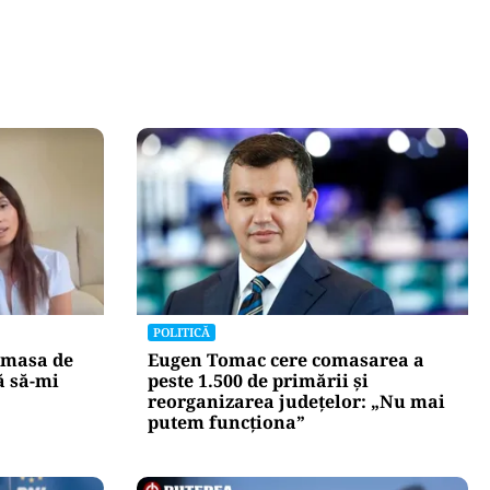
POLITICĂ
 masa de
Eugen Tomac cere comasarea a
ă să-mi
peste 1.500 de primării și
reorganizarea județelor: „Nu mai
putem funcționa”