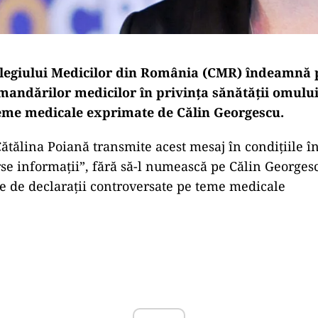
legiului Medicilor din România (CMR) îndeamnă 
mandărilor medicilor în privința sănătății omului
teme medicale exprimate de Călin Georgescu.
 Cătălina Poiană transmite acest mesaj în condițiile 
rse informații”, fără să-l numească pe Călin Georgesc
ie de declarații controversate pe teme medicale
Play