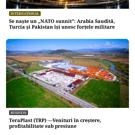
INTERNAȚIONAL
Se naște un „NATO sunnit”: Arabia Saudită,
Turcia și Pakistan își unesc forțele militare
BUSINESS
TeraPlast (TRP) —Venituri în creștere,
profitabilitate sub presiune