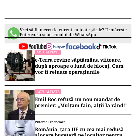
Vrei să fii mereu la curent cu toate știrile? Urmărește
Puterea.ro și pe canalul de WhatsApp
ACTUALITATE
e-Terra revine săptămâna viitoare,
după aproape o lună de blocaj. Cum
vor fi reluate operațiunile
ACTUALITATE
Emil Boc refuză un nou mandat de
premier: „Mulțam fain, alții la rând!”
Puterea Financiara
România, țara UE cu cea mai redusă
alocare bugetară pe locuitor pentru