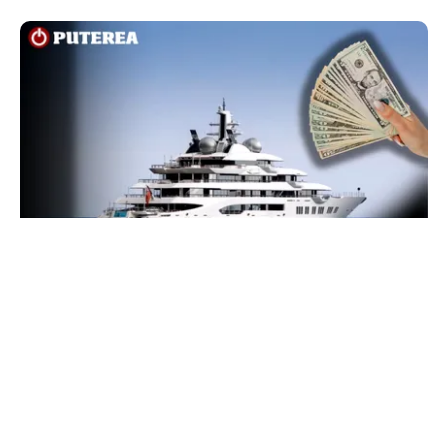
INTERNAȚIONAL
Megayahtul Amadea, confiscat de americani de
la un oligarh rus, a fost scos la vânzare. Noul
proprietar a scos din conturi 187 de milioane de
dolari
TOS
Politica Cookies
Protecția Datelor Personale
Despre Noi
Publicitate
Echipa