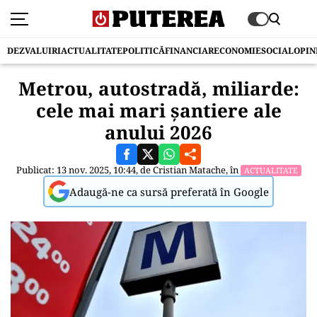
DEZVALUIRI
ACTUALITATE
POLITICĂ
FINANCIAR
ECONOMIE
SOCIAL
OPIN
Metrou, autostradă, miliarde:
cele mai mari șantiere ale
anului 2026
Publicat: 13 nov. 2025, 10:44, de
Cristian Matache
, în
ACTUALITATE
Adaugă-ne ca sursă preferată în Google