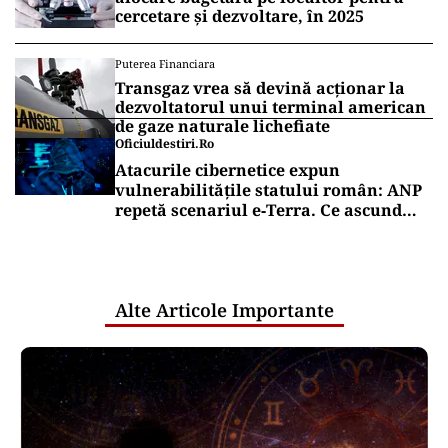
cercetare și dezvoltare, în 2025
Puterea Financiara
Transgaz vrea să devină acționar la
dezvoltatorul unui terminal american
de gaze naturale lichefiate
Oficiuldestiri.ro
Atacurile cibernetice expun
vulnerabilitățile statului român: ANP
repetă scenariul e‑Terra. Ce ascund
comunicările oficiale și cine răspunde
pentru mentenanța IT a instituțiilor
publice
Alte Articole Importante