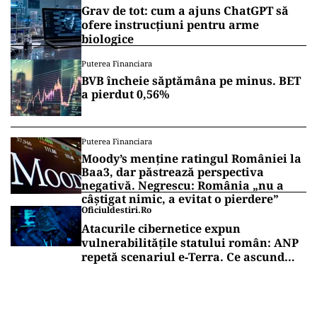
Grav de tot: cum a ajuns ChatGPT să
ofere instrucțiuni pentru arme
biologice
Puterea Financiara
BVB încheie săptămâna pe minus. BET
a pierdut 0,56%
Puterea Financiara
Moody’s menține ratingul României la
Baa3, dar păstrează perspectiva
negativă. Negrescu: România „nu a
câștigat nimic, a evitat o pierdere”
Oficiuldestiri.ro
Atacurile cibernetice expun
vulnerabilitățile statului român: ANP
repetă scenariul e‑Terra. Ce ascund
comunicările oficiale și cine răspunde
pentru mentenanța IT a instituțiilor
publice