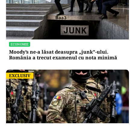
ECONOMIE
Moody’s ne-a lăsat deasupra „junk”-ului.
România a trecut examenul cu nota minimă
EXCLUSIV
EXCLUSIV