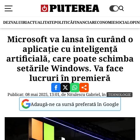
DEZVALUIRI
ACTUALITATE
POLITICĂ
FINANCIAR
ECONOMIE
SOCIAL
OPIN
Microsoft va lansa în curând o
aplicație cu inteligență
artificială, care poate schimba
setările Windows. Va face
lucruri în premieră
Publicat: 08 mai 2025, 13:01, de
Nitulescu Gabriel
, în
TEHNOLOGIE
Adaugă-ne ca sursă preferată în Google