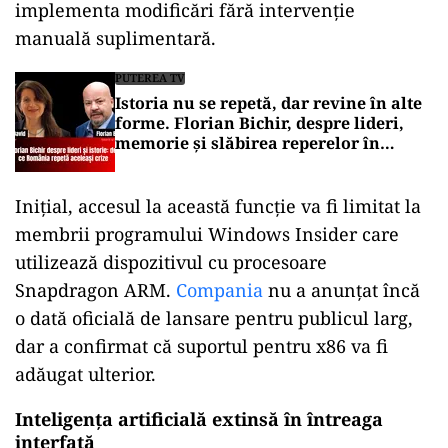
implementa modificări fără intervenție
manuală suplimentară.
PUTEREA TV
Istoria nu se repetă, dar revine în alte
forme. Florian Bichir, despre lideri,
memorie și slăbirea reperelor în
România de azi
Inițial, accesul la această funcție va fi limitat la
membrii programului Windows Insider care
utilizează dispozitivul cu procesoare
Snapdragon ARM.
Compania
nu a anunțat încă
o dată oficială de lansare pentru publicul larg,
dar a confirmat că suportul pentru x86 va fi
adăugat ulterior.
Inteligența artificială extinsă în întreaga
interfață