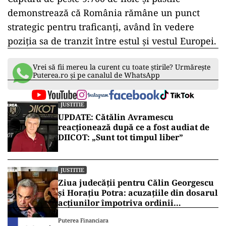
demonstrează că România rămâne un punct
strategic pentru traficanți, având în vedere
poziția sa de tranzit între estul și vestul Europei.
Vrei să fii mereu la curent cu toate știrile? Urmărește
Puterea.ro și pe canalul de WhatsApp
JUSTITIE
UPDATE: Cătălin Avramescu
reacționează după ce a fost audiat de
DIICOT: „Sunt tot timpul liber”
JUSTITIE
Ziua judecății pentru Călin Georgescu
și Horațiu Potra: acuzațiile din dosarul
acțiunilor împotriva ordinii
constituționale, pe masa judecătorilor
Puterea Financiara
de la Înalta Curte