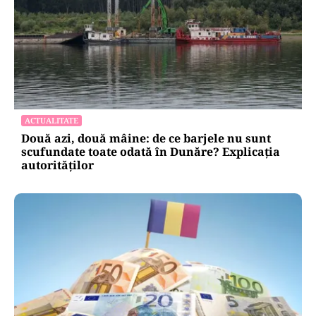
ACTUALITATE
Două azi, două mâine: de ce barjele nu sunt
scufundate toate odată în Dunăre? Explicația
autorităților