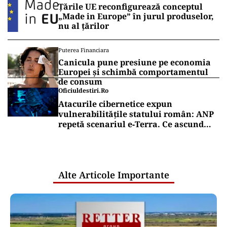
Țările UE reconfigurează conceptul
„Made in Europe” în jurul produselor,
nu al țărilor
Puterea Financiara
Canicula pune presiune pe economia
Europei și schimbă comportamentul
de consum
Oficiuldestiri.ro
Atacurile cibernetice expun
vulnerabilitățile statului român: ANP
repetă scenariul e‑Terra. Ce ascund
comunicările oficiale și cine răspunde
pentru mentenanța IT a instituțiilor
publice
Alte Articole Importante