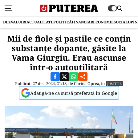
DEZVALUIRI
ACTUALITATE
POLITICĂ
FINANCIAR
ECONOMIE
SOCIAL
OPIN
Mii de fiole și pastile ce conțin
substanțe dopante, găsite la
Vama Giurgiu. Erau ascunse
într-o autoutilitară
Publicat: 27 dec. 2024, 21:18, de
Corina Oprea
, în
JUSTITIE
Adaugă-ne ca sursă preferată în Google