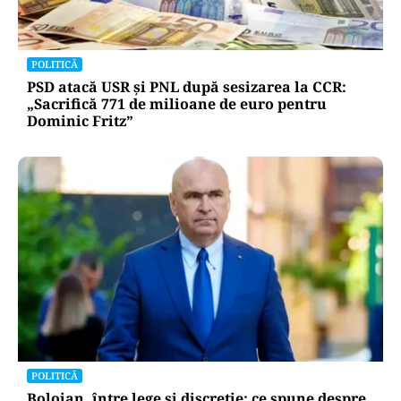
POLITICĂ
PSD atacă USR și PNL după sesizarea la CCR:
„Sacrifică 771 de milioane de euro pentru
Dominic Fritz”
POLITICĂ
Bolojan, între lege și discreție: ce spune despre