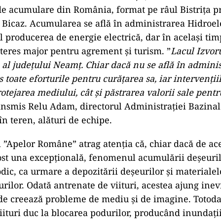
e acumulare din România, format pe râul Bistrița p
a Bicaz. Acumularea se află în administrarea Hidroele
l producerea de energie electrică, dar în același tim
teres major pentru agrement și turism. ”
Lacul Izvor
 al județului Neamț. Chiar dacă nu se află în admin
 toate eforturile pentru curățarea sa, iar intervenții
rotejarea mediului, cât și păstrarea valorii sale pent
ransmis Relu Adam, directorul Administrației Bazinal
în teren, alături de echipe.
 ”Apelor Române” atrag atenția că, chiar dacă de ac
st una excepțională, fenomenul acumulării deșeuril
dic, ca urmare a depozitării deșeurilor și materialel
rilor. Odată antrenate de viituri, acestea ajung inevi
e creează probleme de mediu și de imagine. Totodat
iituri duc la blocarea podurilor, producând inundați