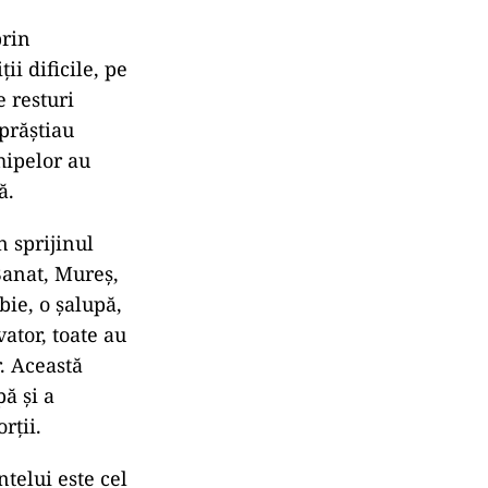
prin
ii dificile, pe
e resturi
mprăștiau
hipelor au
ă.
n sprijinul
Banat, Mureș,
bie, o șalupă,
ator, toate au
r. Această
ă și a
rții.
telui este cel