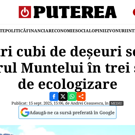
TE
POLITICĂ
FINANCIAR
ECONOMIE
SOCIAL
OPINII
ZVONURI
IN
ri cubi de deșeuri s
rul Muntelui în tre
de ecologizare
Publicat: 15 sept. 2025, 15:06, de
Andrei Ceausescu
, în
MEDIU
Adaugă-ne ca sursă preferată în Google