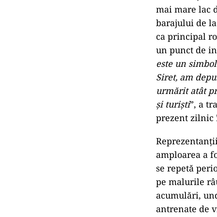
mai mare lac d
barajului de l
ca principal ro
un punct de in
este un simbol
Siret, am depus
urmărit atât p
și turiști
”, a t
prezent zilnic 
Reprezentanții
amploarea a fo
se repetă perio
pe malurile râu
acumulări, und
antrenate de v