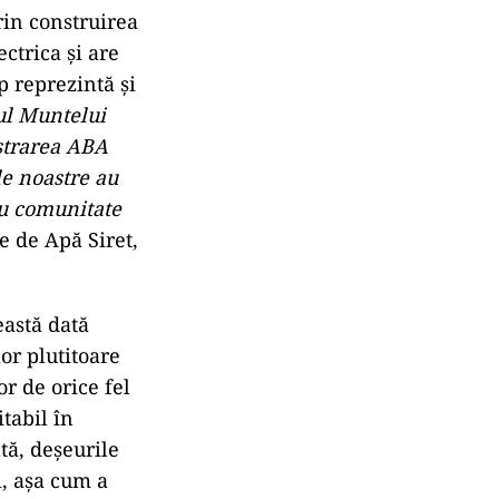
rin construirea
ctrica și are
p reprezintă și
ul Muntelui
istrarea ABA
le noastre au
ru comunitate
e de Apă Siret,
eastă dată
or plutitoare
or de orice fel
tabil în
ă, deșeurile
i, așa cum a