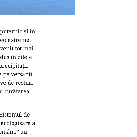
 puternic și în
teo extreme.
evenit tot mai
dus în zilele
precipitații
e pe versanți.
ve de resturi
ru curățarea
 Sistemul de
ecologizare a
Române” au