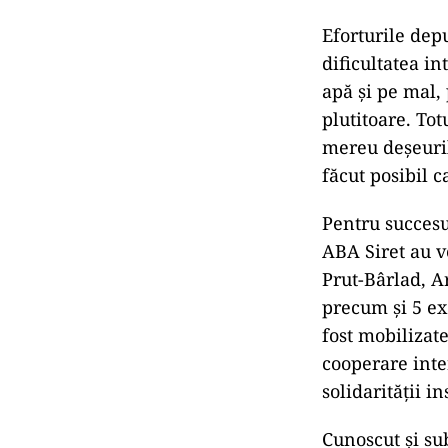
Eforturile depu
dificultatea int
apă și pe mal,
plutitoare. Tot
mereu deșeuril
făcut posibil c
Pentru succesul
ABA Siret au v
Prut-Bârlad, Ar
precum și 5 ex
fost mobilizate
cooperare inte
solidarității 
Cunoscut și su