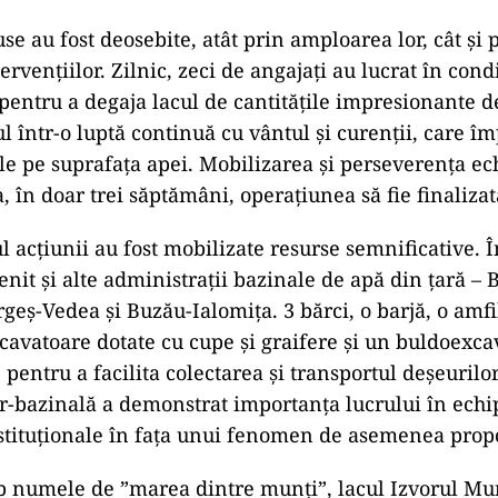
se au fost deosebite, atât prin amploarea lor, cât și 
ervențiilor. Zilnic, zeci de angajați au lucrat în condiț
 pentru a degaja lacul de cantitățile impresionante d
ul într-o luptă continuă cu vântul și curenții, care î
e pe suprafața apei. Mobilizarea și perseverența ec
a, în doar trei săptămâni, operațiunea să fie finalizat
 acțiunii au fost mobilizate resurse semnificative. Î
enit și alte administrații bazinale de apă din țară – 
geș-Vedea și Buzău-Ialomița. 3 bărci, o barjă, o amfi
cavatoare dotate cu cupe și graifere și un buldoexcav
 pentru a facilita colectarea și transportul deșeurilo
r-bazinală a demonstrat importanța lucrului în echip
instituționale în fața unui fenomen de asemenea propo
b numele de ”marea dintre munți”, lacul Izvorul Mun