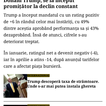
Donald Trump, se la început
promițător la declin constant
Trump a început mandatul cu un rating pozitiv
de +6 în rândul celor mai înstăriți, cu 49%
dintre aceștia aprobând performanța sa și 43%
dezaprobând. Însă de atunci, cifrele s-au
deteriorat treptat.
În ianuarie, ratingul net a devenit negativ (-4),
iar în aprilie a atins -14, după anunțul tarifelor
care a afectat piața bursieră.
INTERNAȚIONAL
Trump descoperă taxa de strâmtoare.
Unde s-ar mai putea instala ghereta