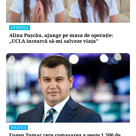
LIFESTYLE
Alina Pușcău, ajunge pe masa de operație:
„UCLA încearcă să-mi salveze viața”
POLITICĂ
Eugen Tomac cere comasarea a peste 1.500 de