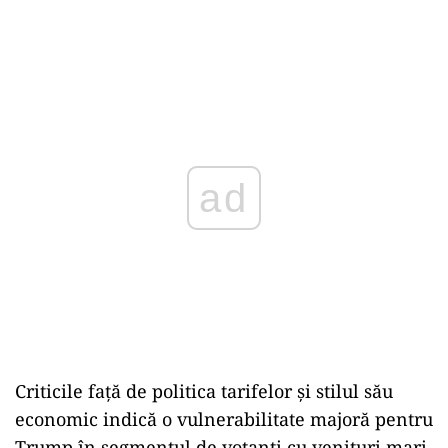
ad
Criticile față de politica tarifelor și stilul său
economic indică o vulnerabilitate majoră pentru
Trump în segmentul de votanți cu venituri mari.