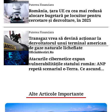
din conturi 187 de milioane de dolari
Puterea Financiara
România, țara UE cu cea mai redusă
alocare bugetară pe locuitor pentru
cercetare și dezvoltare, în 2025
Puterea Financiara
Transgaz vrea să devină acționar la
dezvoltatorul unui terminal american
de gaze naturale lichefiate
Oficiuldestiri.ro
Atacurile cibernetice expun
vulnerabilitățile statului român: ANP
repetă scenariul e‑Terra. Ce ascund
comunicările oficiale și cine răspunde
pentru mentenanța IT a instituțiilor
publice
Alte Articole Importante