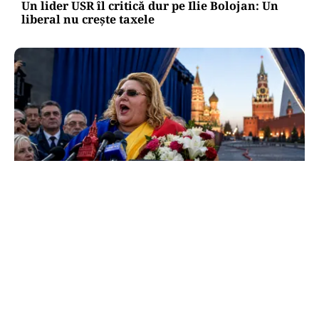
Un lider USR îl critică dur pe Ilie Bolojan: Un
liberal nu crește taxele
POLITICĂ
Tovarășa Șoșoacă: denunțată penal pentru
trădare și comunicarea de informații false
TOS
Politica Cookies
Protecția Datelor Personale