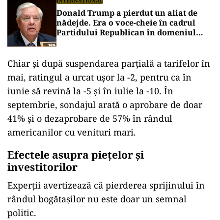
INTERNAȚIONAL
Donald Trump a pierdut un aliat de
nădejde. Era o voce-cheie în cadrul
Partidului Republican în domeniul
apărării și al afacerilor internaționale
Chiar și după suspendarea parțială a tarifelor în
mai, ratingul a urcat ușor la -2, pentru ca în
iunie să revină la -5 și în iulie la -10. În
septembrie, sondajul arată o aprobare de doar
41% și o dezaprobare de 57% în rândul
americanilor cu venituri mari.
Efectele asupra piețelor și
investitorilor
Experții avertizează că pierderea sprijinului în
rândul bogătașilor nu este doar un semnal
politic.