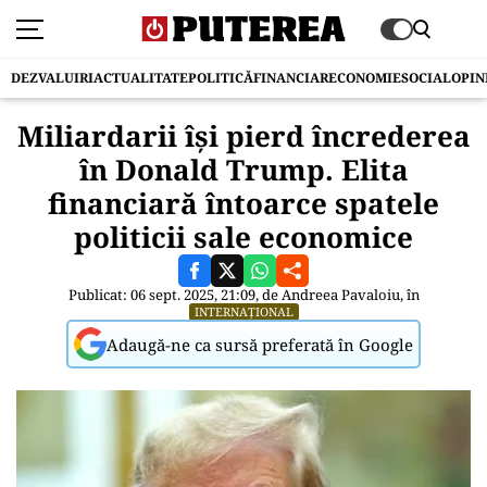
DEZVALUIRI
ACTUALITATE
POLITICĂ
FINANCIAR
ECONOMIE
SOCIAL
OPIN
Miliardarii își pierd încrederea
în Donald Trump. Elita
financiară întoarce spatele
politicii sale economice
Publicat: 06 sept. 2025, 21:09, de
Andreea Pavaloiu
, în
INTERNAȚIONAL
Adaugă-ne ca sursă preferată în Google