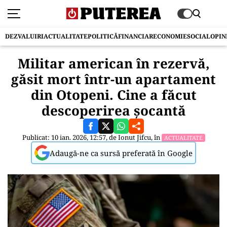
DEZVALUIRI
ACTUALITATE
POLITICĂ
FINANCIAR
ECONOMIE
SOCIAL
OPIN
Militar american în rezervă,
găsit mort într-un apartament
din Otopeni. Cine a făcut
descoperirea șocantă
Publicat: 10 ian. 2026, 12:57, de
Ionut Jifcu
, în
ACTUALITATE
Adaugă-ne ca sursă preferată în Google