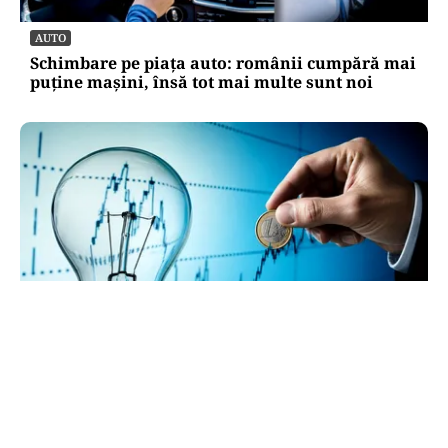
AUTO
Schimbare pe piața auto: românii cumpără mai
puține mașini, însă tot mai multe sunt noi
ECONOMIE
Cel mai scump kilowatt e cel pe care nu-l poți
muta