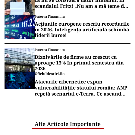
că nu se consideră dator nimănui, în
scandalul Fritz! „Nu am a mă teme de
nimic!”
Puterea Financiara
Acțiunile europene rescriu recordurile
în 2026. Inteligența artificială schimbă
liderii bursei
Puterea Financiara
Dizolvările de firme au crescut cu
aproape 13% în primul semestru din
2026
Oficiuldestiri.ro
Atacurile cibernetice expun
vulnerabilitățile statului român: ANP
repetă scenariul e‑Terra. Ce ascund
comunicările oficiale și cine răspunde
pentru mentenanța IT a instituțiilor
publice
Alte Articole Importante