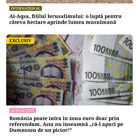
INTERNAȚIONAL
Al-Aqsa, fitilul Ierusalimului: o luptă pentru
câteva hectare aprinde lumea musulmană
EXCLUSIV
EXCLUSIV
ACTUALITATE
România poate intra în zona euro doar prin
referendum. Asta nu înseamnă „că-l apuci pe
Dumnezeu de un picior!”