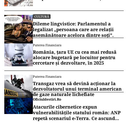
Panzcebil
CULTURĂ
Dileme lingvistice: Parlamentul a
legalizat „persoana care are relații
asemănătoare acelora dintre soți”.
Puterea Financiara
România, țara UE cu cea mai redusă
alocare bugetară pe locuitor pentru
cercetare și dezvoltare, în 2025
Puterea Financiara
Transgaz vrea să devină acționar la
dezvoltatorul unui terminal american
de gaze naturale lichefiate
Oficiuldestiri.ro
Atacurile cibernetice expun
vulnerabilitățile statului român: ANP
repetă scenariul e‑Terra. Ce ascund
comunicările oficiale și cine răspunde