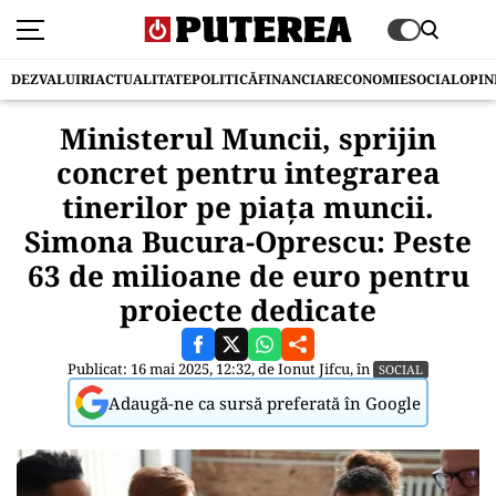
DEZVALUIRI
ACTUALITATE
POLITICĂ
FINANCIAR
ECONOMIE
SOCIAL
OPIN
Ministerul Muncii, sprijin
concret pentru integrarea
tinerilor pe piața muncii.
Simona Bucura-Oprescu: Peste
63 de milioane de euro pentru
proiecte dedicate
Publicat: 16 mai 2025, 12:32, de
Ionut Jifcu
, în
SOCIAL
Adaugă-ne ca sursă preferată în Google