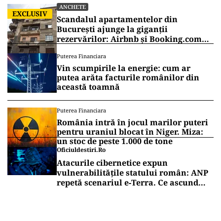
ANCHETE
EXCLUSIV
Scandalul apartamentelor din
București ajunge la giganții
rezervărilor: Airbnb și Booking.com
anunță măsuri și cer respectarea legii
Puterea Financiara
Vin scumpirile la energie: cum ar
putea arăta facturile românilor din
această toamnă
Puterea Financiara
România intră în jocul marilor puteri
pentru uraniul blocat în Niger. Miza:
un stoc de peste 1.000 de tone
Oficiuldestiri.ro
Atacurile cibernetice expun
vulnerabilitățile statului român: ANP
repetă scenariul e‑Terra. Ce ascund
comunicările oficiale și cine răspunde
pentru mentenanța IT a instituțiilor
publice