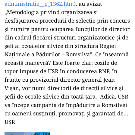
administratie__p_1362.htm
), au avizat
„Metodologia privind organizarea și
desfășurarea procedurii de selecție prin concurs
și numire pentru ocuparea funcțiilor de director
din cadrul fiecărei structuri organizatorice și de
șefi ai ocoalelor silvice din structura Regiei
Naționale a Pădurilor – Romsilva”. Ce înseamnă
această manevră? Este foarte clar: cozile de
topor impuse de USR în conducerea RNP, în
frunte cu provizoriul director general Jean
Vișan, vor numi directorii de direcții silvice și
șefii de ocoale silvice din toată țara. Adică, USR
va începe campania de împădurire a Romsilvei
cu oameni susținuți, promovați și garantați de…
USR!
POLITICĂ