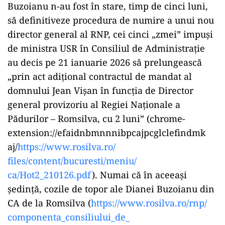
Buzoianu n-au fost în stare, timp de cinci luni,
să definitiveze procedura de numire a unui nou
director general al RNP, cei cinci „zmei” impuși
de ministra USR în Consiliul de Administrație
au decis pe 21 ianuarie 2026 să prelungească
„prin act adițional contractul de mandat al
domnului Jean Vișan în funcția de Director
general provizoriu al Regiei Naționale a
Pădurilor – Romsilva, cu 2 luni” (chrome-
extension://
efaidnbmnnnibpcajpcglclefindmk
aj/
https://www.rosilva.ro/
files/content/bucuresti/meniu/
ca/Hot2_210126.pdf
). Numai că în aceeași
ședință, cozile de topor ale Dianei Buzoianu din
CA de la Romsilva (
https://www.rosilva.ro/rnp/
componenta_consiliului_de_