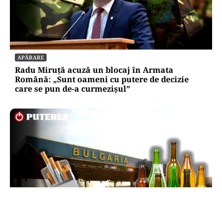
APĂRARE
Radu Miruță acuză un blocaj în Armata
Română: „Sunt oameni cu putere de decizie
care se pun de-a curmezișul”