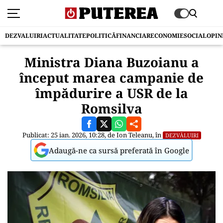
DEZVALUIRI
ACTUALITATE
POLITICĂ
FINANCIAR
ECONOMIE
SOCIAL
OPIN
Ministra Diana Buzoianu a
început marea campanie de
împădurire a USR de la
Romsilva
Publicat: 25 ian. 2026, 10:28, de
Ion Teleanu
, în
DEZVĂLUIRI
Adaugă-ne ca sursă preferată în Google