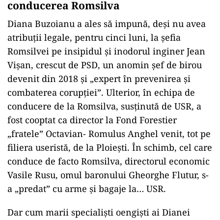
conducerea Romsilva
Diana Buzoianu a ales să impună, deși nu avea
atribuții legale, pentru cinci luni, la șefia
Romsilvei pe insipidul și inodorul inginer Jean
Vișan, crescut de PSD, un anomin șef de birou
devenit din 2018 și „expert în prevenirea și
combaterea corupției”. Ulterior, în echipa de
conducere de la Romsilva, susținută de USR, a
fost cooptat ca director la Fond Forestier
„fratele” Octavian- Romulus Anghel venit, tot pe
filiera useristă, de la Ploiești. În schimb, cel care
conduce de facto Romsilva, directorul economic
Vasile Rusu, omul baronului Gheorghe Flutur, s-
a „predat” cu arme și bagaje la… USR.
Dar cum marii specialiști oengiști ai Dianei