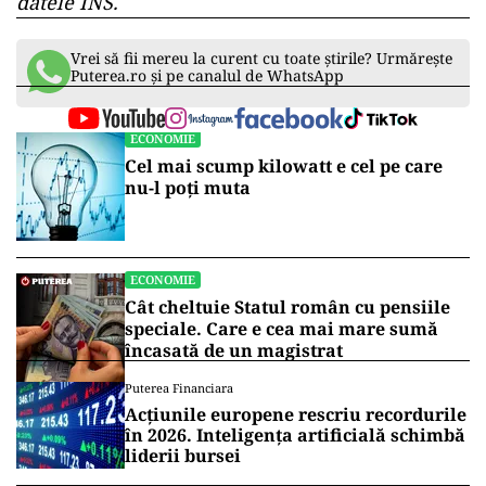
datele INS.
Vrei să fii mereu la curent cu toate știrile? Urmărește
Puterea.ro și pe canalul de WhatsApp
ECONOMIE
Cel mai scump kilowatt e cel pe care
nu-l poți muta
ECONOMIE
Cât cheltuie Statul român cu pensiile
speciale. Care e cea mai mare sumă
încasată de un magistrat
Puterea Financiara
Acțiunile europene rescriu recordurile
în 2026. Inteligența artificială schimbă
liderii bursei