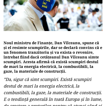
Noul ministru de Finanţe, Dan Vîlceanu, spune că
şi el resimte scumpirile, dar se declară convins că e
un fenomen tranzitoriu şi va exista o revenire,
întrebat fiind dacă cetăţeanul Dan Vîlceanu simte
scumpiri. Acesta afirmă că există scumpiri destul
de mari la energia electrică, la combustibili, la
gaze, la materiale de construcţii.
”Da, sigur că simt scumpiri. Există scumpiri
destul de mari la energia electrică, la
combustibili, la gaze, la materiale de construcţii.
E o tendinţă generală în toată Europa şi în lume,
de creştere a preţurilor, pentru că atunci când ai