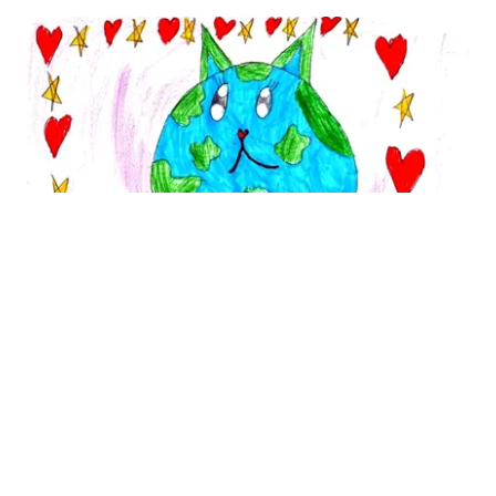
SĂNĂTATE
Cât costă să-ți salvezi câinele sau pisica în
România
TOS
Politica Cookies
Protecția Datelor Personale
Despre Noi
Publicitate
Echipa
© 2026, toate drepturile rezervate puterea.ro