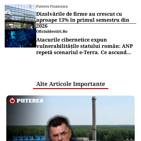
Puterea Financiara
Dizolvările de firme au crescut cu
aproape 13% în primul semestru din
2026
Oficiuldestiri.ro
Atacurile cibernetice expun
vulnerabilitățile statului român: ANP
repetă scenariul e‑Terra. Ce ascund
comunicările oficiale și cine răspunde
pentru mentenanța IT a instituțiilor
publice
Alte Articole Importante