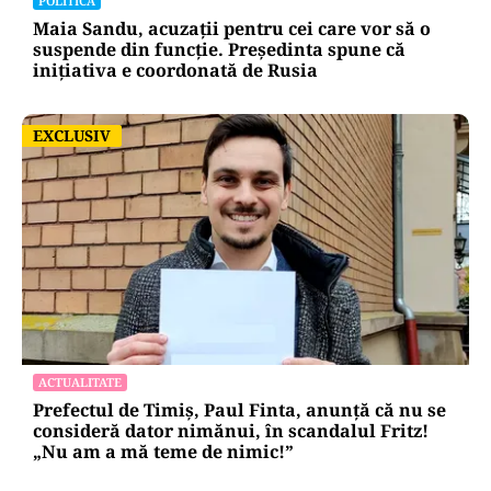
POLITICĂ
Maia Sandu, acuzații pentru cei care vor să o
suspende din funcție. Președinta spune că
inițiativa e coordonată de Rusia
EXCLUSIV
EXCLUSIV
ACTUALITATE
Prefectul de Timiș, Paul Finta, anunță că nu se
consideră dator nimănui, în scandalul Fritz!
„Nu am a mă teme de nimic!”