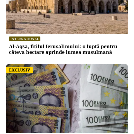
INTERNAȚIONAL
Al-Aqsa, fitilul Ierusalimului: o luptă pentru
câteva hectare aprinde lumea musulmană
EXCLUSIV
EXCLUSIV