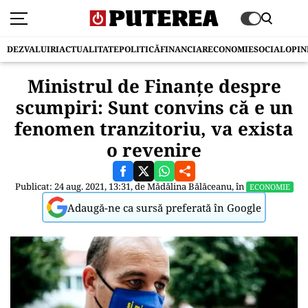
DEZVALUIRI
ACTUALITATE
POLITICĂ
FINANCIAR
ECONOMIE
SOCIAL
OPIN
Ministrul de Finanţe despre
scumpiri: Sunt convins că e un
fenomen tranzitoriu, va exista
o revenire
Publicat: 24 aug. 2021, 13:31, de
Mădălina Bălăceanu
, în
ECONOMIE
Adaugă-ne ca sursă preferată în Google