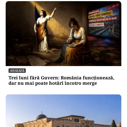
ANALIZĂ
Trei luni fără Guvern: România funcționează,
dar nu mai poate hotărî încotro merge