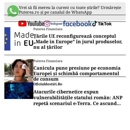
Vrei să fii mereu la curent cu toate știrile? Urmărește
Puterea.ro și pe canalul de WhatsApp
Puterea Financiara
Țările UE reconfigurează conceptul
„Made in Europe” în jurul produselor,
nu al țărilor
Puterea Financiara
Canicula pune presiune pe economia
Europei și schimbă comportamentul
de consum
Oficiuldestiri.ro
Atacurile cibernetice expun
vulnerabilitățile statului român: ANP
repetă scenariul e‑Terra. Ce ascund
comunicările oficiale și cine răspunde
pentru mentenanța IT a instituțiilor
publice