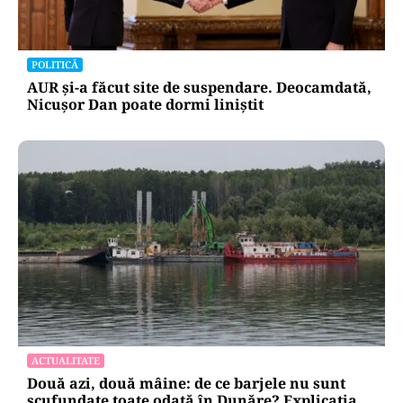
POLITICĂ
AUR și-a făcut site de suspendare. Deocamdată,
Nicușor Dan poate dormi liniștit
ACTUALITATE
Două azi, două mâine: de ce barjele nu sunt
scufundate toate odată în Dunăre? Explicația