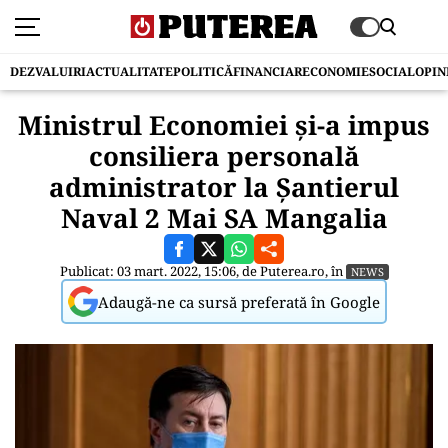
DEZVALUIRI
ACTUALITATE
POLITICĂ
FINANCIAR
ECONOMIE
SOCIAL
OPIN
Ministrul Economiei și-a impus
consiliera personală
administrator la Șantierul
Naval 2 Mai SA Mangalia
Publicat: 03 mart. 2022, 15:06, de
Puterea.ro
, în
NEWS
Adaugă-ne ca sursă preferată în Google